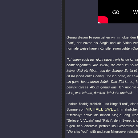
Genau diesen Fragen gehen wir im folgenden 
Plan"
, der zuvor als Single und als Video ver
normalerweise hauen Künstler einen tighten Ope
"Ich kann euch gar nicht sagen, wie lange ich 
damit begonnen. Alle Musik, die mich im Lauf
keinen Fall ein Album von der Stange. Es ist ei
ist für jeden etwas dabei, und ich hoffe, ihr se
ein ganz besonderes Stück. Das Ziel ist es, M
bewirkt dieses Album genau das. Ich möchte e
alles, was ich tue, danken. Ich liebe euch alle- -
Locker, flockig, fröhlich – so klingt
"Lord"
, eine
MICHAEL SWEET
Stimme von
. In ähnlich
"Eternally"
sowie die beiden Sing-a-Long-Tr
"Believer"
,
"Again"
und
"Faith"
, denn Sweet änd
fügen sich ebenfalls perfekt ins Gesamtbild
"Worship You"
heißt und zum Mitgrooven einlädt