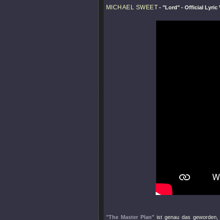
MICHAEL SWEET
-
"Lord"
- Official Lyric
"The Master Plan"
ist genau das geworden, 