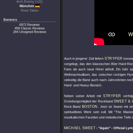
Arch Enemy (+21)
München
Rose Tattoo
Statistics
6972 Reviews
458 Classic Reviews
284 Unsigned Reviews
STRYPER
Auch in jüngerer Zeit liefern
konsta
vorgelegt, das den klassischen 80er-Hard-Roc
Fans als auch neue Hörer abholt. Ein Jahr sp
Weihnachtsalbum, das zwischen rockigen Hymne
vielseitig die Band auch nach Jahrzehnten noc
Hard- und Heavy-Bereich.
STRYPER
Neben seiner Arbeit mit
verfolg
SWEET & 
Gründungsmitglied der Rockband
BOSTON
Rock-Band
. Jetzt ist Sweet mit e
spirituellstes Werk sein soll. Mit “The Maste
musikalischen Facetten und melodischer Tiefe 
MICHAEL SWEET
-
"Again"
- Official Lyri