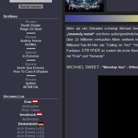
SiteNews
Review
Death Dealer
Mehr als vier Dekaden schwingt Michael Swe
Reign Of Steel
„heavenly metal“
und ihren außergewöhnlichen 
Review
über 10 Millionen verkauften Alben weltweit 
Audrey Horne
Achilles
Billboard-Top-40-Hits wie
"Calling on You’"
"Ho
STRYPER
Fanbase.
ist zudem die erste Band
Special
In Extremo
mit
"Free"
und
"Honestly"
.
Review
MICHAEL SWEET
-
"Worship You"
- Offic
North Sea Echoes
How To Cast A Shadow
Review
Ignition
All Will Die
Upcoming Live
Graz
Wolfmother
Rose Tattoo
Innsbruck
Wolfmother
Dinkelsbühl
Arch Enemy (+21)
Arch Enemy (+21)
Arch Enemy (+21)