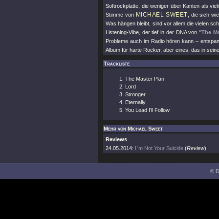
Softrockplatte, die weniger über Kanten als vi
MICHAEL SWEET
Stimme von
, die sich wi
Was hängen bleibt, sind vor allem die vielen s
Listening-Vibe, der tief in der DNA von
"The Ma
Probleme auch im Radio hören kann – entspann
Album für harte Rocker, aber eines, das in sei
Trackliste
The Master Plan
Lord
Stronger
Eternally
You Lead I’ll Follow
Mehr von Michael Sweet
Reviews
24.05.2014:
I`m Not Your Suicide
(
Review
)
© D