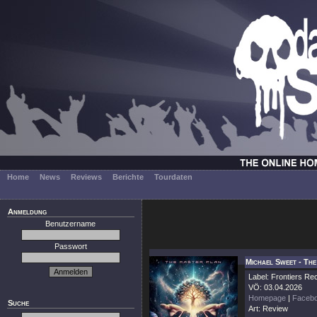
Home
News
Reviews
Berichte
Tourdaten
Anmeldung
Benutzername
Passwort
Michael Sweet - Th
Label: Frontiers Re
VÖ: 03.04.2026
Homepage
|
Faceb
Suche
Art: Review