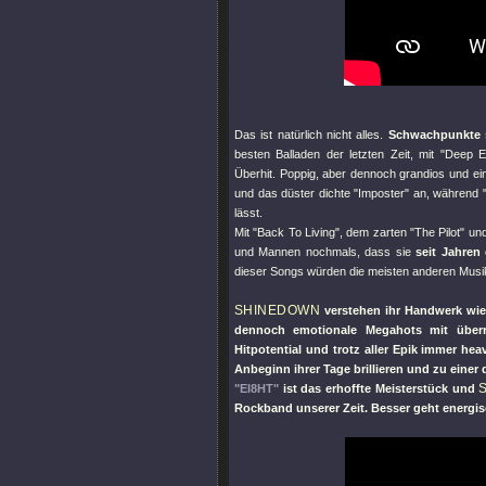
Das ist natürlich nicht alles.
Schwachpunkte 
besten Balladen der letzten Zeit, mit
"Deep E
Überhit. Poppig, aber dennoch grandios und ei
und das düster dichte
"Imposter"
an, während
lässt.
Mit
"Back To Living"
, dem zarten
"The Pilot"
und
und Mannen nochmals, dass sie
seit Jahren
dieser Songs würden die meisten anderen Musik
SHINEDOWN
verstehen ihr Handwerk wie 
dennoch emotionale Megahots mit überr
Hitpotential und trotz aller Epik immer h
Anbeginn ihrer Tage brillieren und zu einer
"EI8HT"
ist das erhoffte Meisterstück und
Rockband unserer Zeit. Besser geht energis