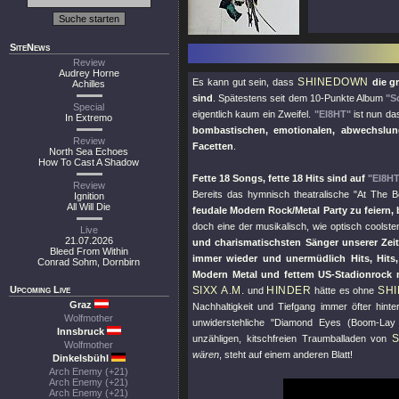
SiteNews
Review
Audrey Horne
SHINEDOWN
Es kann gut sein, dass
die g
Achilles
sind
. Spätestens seit dem 10-Punkte Album
"S
Special
eigentlich kaum ein Zweifel.
"EI8HT"
ist nun da
In Extremo
bombastischen, emotionalen, abwechslung
Review
Facetten
.
North Sea Echoes
How To Cast A Shadow
Fette 18 Songs, fette 18 Hits sind auf
"EI8H
Review
Bereits das hymnisch theatralische
"At The B
Ignition
All Will Die
feudale Modern Rock/Metal Party zu feiern, 
doch eine der musikalisch, wie optisch coolst
Live
21.07.2026
und charismatischsten Sänger unserer Zei
Bleed From Within
immer wieder und unermüdlich Hits, Hits,
Conrad Sohm, Dornbirn
Modern Metal und fettem US-Stadionrock m
Upcoming Live
SIXX A.M.
HINDER
SH
und
hätte es ohne
Graz
Nachhaltigkeit und Tiefgang immer öfter hint
Wolfmother
unwiderstehliche
"Diamond Eyes (Boom-Lay
Innsbruck
unzähligen, kitschfreien Traumballaden von
Wolfmother
wären
, steht auf einem anderen Blatt!
Dinkelsbühl
Arch Enemy (+21)
Arch Enemy (+21)
Arch Enemy (+21)