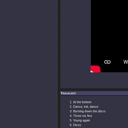
Trackliste
At the bottom
Dance, kid, dance
Burning down the disco
Three six five
Young again
Dizzy