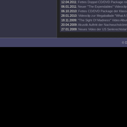
12.04.2011:
Fettes Doppel CD/DVD Package roll
06.01.2011:
Neuer "The Expendables" Videoclip
06.10.2010:
Fettes CD/DVD Package der Klass
28.01.2010:
Videoclip zur Megaballade "What A
18.11.2009:
"The Sight Of Madness" Video Albu
20.04.2009:
Akustik Auftritt der Nachwuchskönn
27.01.2009:
Neues Video der US Senkrechtstar
© D