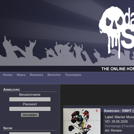
Home
News
Reviews
Berichte
Tourdaten
Anmeldung
Benutzername
Passwort
Shinedown - EI8HT 
Label: Warner Musi
VÖ: 29.05.2026
Homepage
|
Faceb
Suche
Art: Review