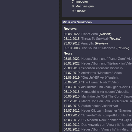
Imposter
Machine gun
Outlaw
Mehr von Shinedown
Reviews
05.08.2022:
Planet Zero
(
Review
)
03.12.2015:
Threat To Survival
(
Review
)
23.03.2012:
Amaryllis
(
Review
)
05.10.2008:
The Sound Of Madness
(
Review
)
News
03.03.2022:
Neues Album und "Planet Zero" Vid
26.01.2022:
Neues Album und Titeltrack im Vide
25.09.2019:
"Attention Attention" Videoclip
04.07.2019:
Animiertes "Monsters" Video
01.06.2019:
"Get Up"-EP veröffentlicht
06.04.2018:
"The Human Radio" Video
07.03.2018:
Albuminfos und knackiger "Devil" Cl
05.10.2016:
Hitmaschine mit neuem Videoclip.
30.06.2015:
Man höre die "Cut The Cord" Single
19.12.2013:
Macht Jon Bon Jovi Strich durch 
14.06.2013:
Stellen neuen Videohit vor.
18.07.2012:
Neuer Clip zum Smasher "Enemies
21.03.2012:
"Amaryllis" als Komplettdurchlauf a
13.03.2012:
US-Modern-Rock Könner mit Clip zu
01.02.2012:
Das Artwork von "Amaryllis" ist onli
04.01.2012:
Neues Album "Amaryllis" im März. Si