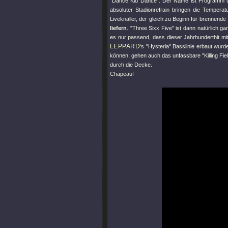
"Dance Kid Dance"
: Der Name ist Programm un
absoluter Stadionrefrain bringen die Tempera
Liveknaller, der gleich zu Beginn für brennende
liefern
.
"Three Sixx Five"
ist dann natürlich g
es nur passend, dass dieser Jahrhunderthit mi
LEPPARD
‘s
"Hysteria"
Basslinie erbaut wurde
können, gehen auch das unfassbare
"Killing Fie
durch die Decke.
Chapeau!