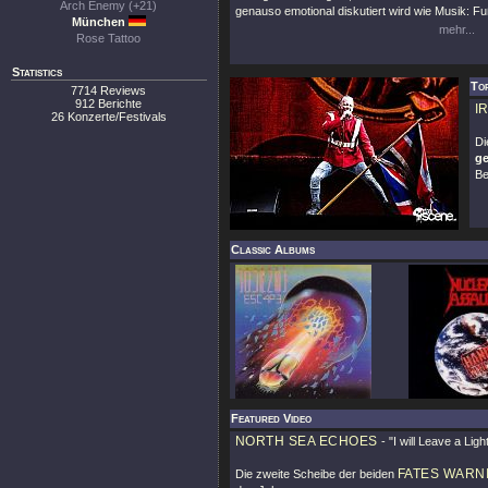
Arch Enemy (+21)
genauso emotional diskutiert wird wie Musik: Fuß
München
mehr...
Rose Tattoo
Statistics
To
7714 Reviews
912 Berichte
I
26 Konzerte/Festivals
D
ge
Be
Classic Albums
Featured Video
NORTH SEA ECHOES
-
"I will Leave a Lig
FATES WARN
Die zweite Scheibe der beiden