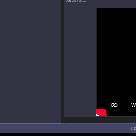
des Jahres....
© D