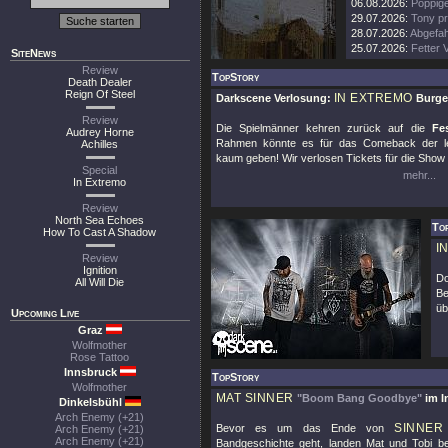
06.08.2026:
Poppige
29.07.2026:
Tony pr
28.07.2026:
Abgefah
25.07.2026:
Fetter 
SiteNews
Review
TopStory
Death Dealer
Reign Of Steel
IN EXTREMO
Darkscene Verlosung:
Burge
Review
Die Spielmänner kehren zurück auf die
Fe
Audrey Horne
Rahmen könnte es für das Comeback der le
Achilles
kaum geben! Wir verlosen Tickets für die Sho
Special
mehr...
In Extremo
Review
North Sea Echoes
To
How To Cast A Shadow
I
Review
Ignition
Do
All Will Die
Be
üb
Upcoming Live
Graz
Wolfmother
Rose Tattoo
Innsbruck
TopStory
Wolfmother
MAT SINNER
"Boom Bang Goodbye"
im I
Dinkelsbühl
Arch Enemy (+21)
SINNER
Bevor es um das Ende von
Arch Enemy (+21)
Arch Enemy (+21)
Bandgeschichte geht, landen Mat und Tobi b