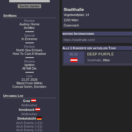
Stadthalle
Vogelweidplatz 14
SiteNews
1150 Wien
Review
Audrey Horne
Österreich
Achilles
weitere Informationen
Special
In Extremo
https://stadthalle.com/
Review
Alle 1 Konzerte der aktuellen Tour
North Sea Echoes
How To Cast A Shadow
DEEP PURPLE
05.10.
Stadthalle
, Wien
Review
Ignition
All Will Die
Live
21.07.2026
Bleed From Within
Conrad Sohm, Dornbirn
Upcoming Live
Graz
Wolfmother
Innsbruck
Wolfmother
Dinkelsbühl
Arch Enemy (+21)
Arch Enemy (+21)
Arch Enemy (+21)