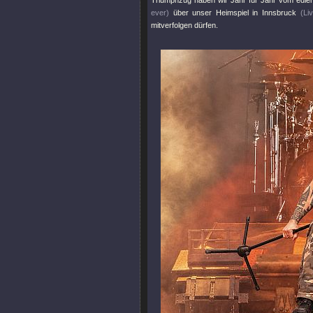
Triumphzug haben wir Jahr für Jahr vom edl
ever)
über unser Heimspiel in Innsbruck
(Li
mitverfolgen dürfen.