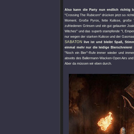
Also kann die Party nun endlich richtig 
"
Crossing The Rubicorn
" drücken jetzt so richt
Moment. Große Pyros, fette Kulisse, große 
zufriedenen Grinsen und ein gut gelaunter Joak
Witches
" und das superb stampfende "
I, Empe
nur wegen der starken Kulisse und der Gasmaske
SABATON
live ist und bleibt Spaß, Stim
einmal mehr nur die leidige Bierschreierei
"
Noch ein Bier
"-Rufe immer wieder und immer n
abseits des Ballermann-Wacken-Open Airs und 
Aber da müssen wir eben durch.