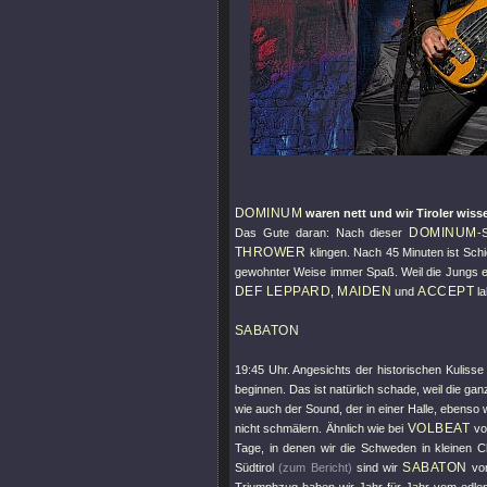
DOMINUM
waren nett und wir Tiroler wiss
DOMINUM
Das Gute daran: Nach dieser
-
THROWER
klingen. Nach 45 Minuten ist Sc
gewohnter Weise immer Spaß. Weil die Jungs eb
DEF LEPPARD
MAIDEN
ACCEPT
,
und
l
SABATON
19:45 Uhr. Angesichts der historischen Kulisse
beginnen. Das ist natürlich schade, weil die ga
wie auch der Sound, der in einer Halle, ebenso
VOLBEAT
nicht schmälern. Ähnlich wie bei
vor
Tage, in denen wir die Schweden in kleinen Cl
SABATON
Südtirol
(zum Bericht)
sind wir
von