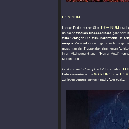
DOMINUM
DOMINUM
Langer Rede, kurzer Sinn.
machen
deutsche
Wacken-Medddddlhead
geht beim h
zum Schlager und zum Ballermann ist sei
mögen
. Man darf es auch gerne nicht mögen u
muss man der Truppe aber einen guten Auftritt
ihren Mitsingsound auch
"Horror-Metal"
nennen
Modentrend.
LO
Costume and Concept sells!
Das haben
WARKINGS
DOM
Ballermann-Riege von
bis
zu tippen getraue, gekonnt nach. Aber egal…