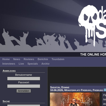
Home
News
Reviews
Berichte
Tourdaten
Interviews
Live
Specials
Archiv
Anmeldung
Benutzername
Passwort
Sabaton, Domine
10.06.2026, Münsterplatz Freiburg, Freiburg
F
h
Suche
au