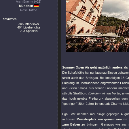
Arch Enemy (+21)
München
Rose Tattoo
Statistics
305 Interviews
404 Liveberichte
203 Specials
Sommer Open Air geht natürlich anders als 
Die Schafskälte hat punktgenau Einzug gehalten 
streift auch das Breisgau. Bei knackigen 13 G
Empfang im überraschend abgewohnten Freibur
und vielen Shops aus fernen Ländern machen 
stilvolle Straßburg
(bei dem wir am Vortag unve
das hoch gelobte Freiburg - abgesehen vom M
"gestrigen"
80er-Jahre-Innenstadt-Charme leider
Egal. Wir nehmen mal einige gepflegte Augu
schönen Münsterplatz, um gemeinsam mit
zum Beben zu bringen
. Genauso wie auch