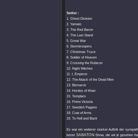
Setlist :
1. Ghost Division
2. Yamato
3. The Red Baron
4. The Last Stand
5. Great War
6. Stormtroopers
7. Christmas Truce
8. Soldier of Heaven
9. Crossing the Rubicon
10. Night Witches
11. I, Emperor
12. The Attack of the Dead Men
13. Bismarck
14. Hordes of Khan
15. Templars
16. Primo Victoria
17. Swedish Pagans
18. Coat of Arms
19. To Hell and Back
Es war ein weiterer starker Auftritt der sympa
SABATON
beste
-Show, die wir je gesehen h