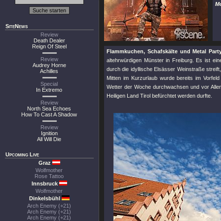
Mo
SiteNews
Review
Death Dealer
Reign Of Steel
Flammkuchen, Schafskälte und Metal Party
Review
altehrwürdigen Münster in Freiburg. Es ist e
Audrey Horne
durch die idyllische Elsässer Weinstraße strei
Achilles
Mitten im Kurzurlaub wurde bereits im Vorfel
Special
Wetter der Woche durchwachsen und vor Allem a
In Extremo
Heiligen Land Tirol befürchtet werden durfte.
Review
North Sea Echoes
How To Cast A Shadow
Review
Ignition
All Will Die
Upcoming Live
Graz
Wolfmother
Rose Tattoo
Innsbruck
Wolfmother
Dinkelsbühl
Arch Enemy (+21)
Arch Enemy (+21)
Arch Enemy (+21)