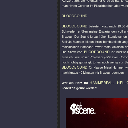
Konzerthalle, die Potential für Großes hat, ist
man nimmt Coroner im Plastikbecher, aber wun
BLOODBOUND
BLOODBOUND
betreten kurz nach 19:00 di
Schweden erfüllen meine Erwartungen voll und
Bravour. Der Sound ist zu früher Stunde schon
Bollnäs-Mannen bieten ihren bombastisch angel
melodischen Bombast Power Metal Anleihen de
BLOODBOUND
Die Show von
ist kurzwei
aussieht, wie unser Professor
(bitte zwei Hörn
noch richtig gut singt, tut es auch wenig zu
BLOODBOUND
für klasse Metal Hymnen w
nach knapp 40 Minuten mit Bravour beenden.
HAMMERFALL
HELL
Wer ein Herz für
,
Jederzeit gerne wieder!