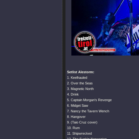
Setlist Alestorm:
1. Keelhauled
2. Over the Seas
3. Magnetic North
4. Drink
5. Captain Morgan's Revenge
6. Midget Saw
7. Nancy the Tavern Wench
8. Hangover
9. (Taio Cruz cover)
10. Rum
11. Shipwrecked