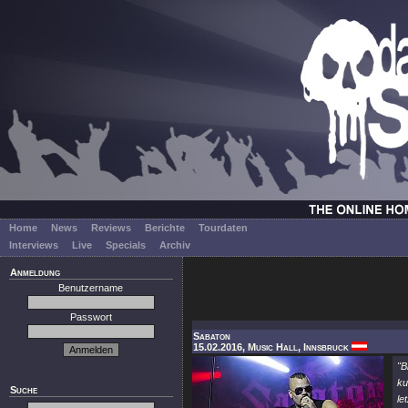
Home
News
Reviews
Berichte
Tourdaten
Interviews
Live
Specials
Archiv
Anmeldung
Benutzername
Passwort
Sabaton
15.02.2016, Music Hall, Innsbruck
"B
ku
Suche
le