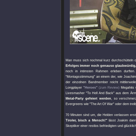
Man muss sich nochmal kurz durchschütteln o
Erfolges immer noch genauso glaubwürdig, 
noch in intimsten Rahmen erleben durften
"Montagsstimmung"
an einem der, wie Joachim 
der einzelnen Bandmember reicht mittlerwe
Longplayer
"Heroes"
(zum Review)
Megahits 
Livesmasher
"To Hell And Back"
aus dem Ärme
Metal-Party gefeiert werden
, so verschme
Evergreens wie
"The Art Of War"
oder dem tre
70 Minuten sind um, die Helden verlassen ers
Tiroler, bisch a Mensch!"
lässt Joakim dann
Skeptiker einer restlos befriedigten und glückl