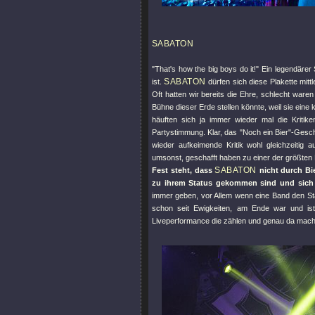
SABATON
"That's how the big boys do it!"
Ein legendärer 
SABATON
ist.
dürfen sich diese Plakette mit
Oft hatten wir bereits die Ehre, schlecht ware
Bühne dieser Erde stellen könnte, weil sie eine 
häuften sich ja immer wieder mal die Kriti
Partystimmung. Klar, das
"Noch ein Bier"
-Gesch
wieder aufkeimende Kritik wohl gleichzeitig 
umsonst, geschafft haben zu einer der größte
SABATON
Fest steht, dass
nicht durch Bi
zu ihrem Status gekommen sind und sich ih
immer geben, vor Allem wenn eine Band den Sta
schon seit Ewigkeiten, am Ende war und ist
Liveperformance die zählen und genau da mac