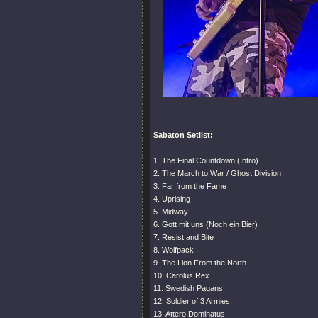
Sabaton Setlist:
1. The Final Countdown (Intro)
2. The March to War / Ghost Division
3. Far from the Fame
4. Uprising
5. Midway
6. Gott mit uns (Noch ein Bier)
7. Resist and Bite
8. Wolfpack
9. The Lion From the North
10. Carolus Rex
11. Swedish Pagans
12. Soldier of 3 Armies
13. Attero Dominatus