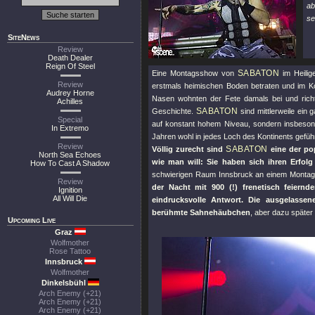
ab
se
SiteNews
Review
Death Dealer
Reign Of Steel
SABATON
Eine Montagsshow von
im Heilig
Review
erstmals heimischen Boden betraten und im
Audrey Horne
Nasen wohnten der Fete damals bei und rich
Achilles
SABATON
Geschichte.
sind mittlerweile ein
Special
auf konstant hohem Niveau, sondern insbeson
In Extremo
Jahren wohl in jedes Loch des Kontinents gefü
Review
SABATON
Völlig zurecht sind
eine der po
North Sea Echoes
wie man will: Sie haben sich ihren Erfolg 
How To Cast A Shadow
schwierigen Raum Innsbruck an einem Montag 
Review
der Nacht mit 900 (!) frenetisch feiern
Ignition
All Will Die
eindrucksvolle Antwort. Die ausgelassen
berühmte Sahnehäubchen
, aber dazu später
Upcoming Live
Graz
Wolfmother
Rose Tattoo
Innsbruck
Wolfmother
Dinkelsbühl
Arch Enemy (+21)
Arch Enemy (+21)
Arch Enemy (+21)