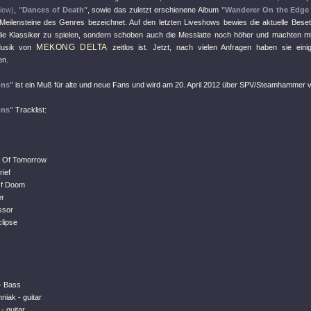
iew)
,
"Dances of Death"
, sowie das zuletzt erschienene Album
"Wanderer On the Edge
Meilensteine des Genres bezeichnet. Auf den letzten Liveshows bewies die aktuelle Beset
 die Klassiker zu spielen, sondern schoben auch die Messlatte noch höher und machten m
MEKONG DELTA
Musik von
zeitlos ist. Jetzt, nach vielen Anfragen haben sie eini
n.
ons"
ist ein Muß für alte und neue Fans und wird am 20. April 2012 über SPV/Steamhammer ve
ons"
Tracklist:
s Of Tomorrow
ief
Of Doom
er
ssor
lipse
- Bass
niak - guitar
- guitar