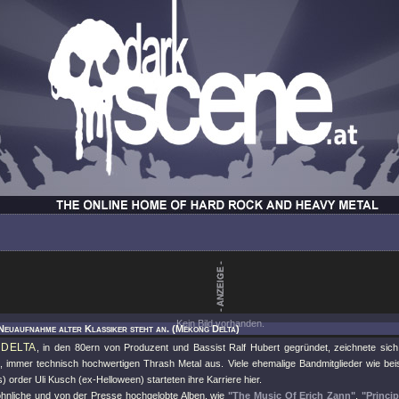
Kein Bild vorhanden.
Neuaufnahme alter Klassiker steht an. (Mekong Delta)
DELTA
, in den 80ern von Produzent und Bassist Ralf Hubert gegründet, zeichnete sich
en, immer technisch hochwertigen Thrash Metal aus. Viele ehemalige Bandmitglieder wie bei
s) order Uli Kusch (ex-Helloween) starteten ihre Karriere hier.
nliche und von der Presse hochgelobte Alben, wie
"The Music Of Erich Zann"
,
"Princi