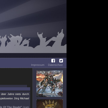
Impressum
Datenschutz
 über Jahre stets durch
spielsweise Jörg Michael
ple Of The Doubt"
(zum