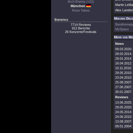
Arch Enemy (+21)
Martin LeMa
München
Alex Landen
Rose Tattoo
Mekong Delta
Statistics
Bandhomep
7714 Reviews
912 Berichte
MySpace
26 Konzerte/Festivals
Mehr von Me
News
09.03.2020:
28.02.2014:
29.01.2014:
16.04.2012:
10.11.2010:
29.05.2010:
23.04.2010:
25.08.2007:
27.06.2007:
30.01.2007:
Reviews
13.06.2025:
29.05.2020:
24.05.2014:
24.06.2010:
13.08.2007:
09.01.2004: