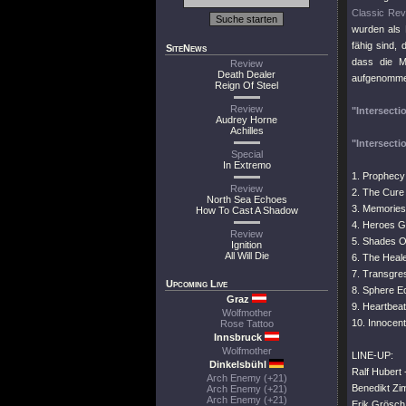
Classic Rev
wurden als 
fähig sind,
SiteNews
dass die 
Review
Death Dealer
aufgenomme
Reign Of Steel
Review
"Intersecti
Audrey Horne
Achilles
"Intersecti
Special
In Extremo
1. Prophecy
Review
2. The Cure
North Sea Echoes
3. Memorie
How To Cast A Shadow
4. Heroes Gr
Review
5. Shades 
Ignition
All Will Die
6. The Heal
7. Transgre
Upcoming Live
8. Sphere Ec
Graz
9. Heartbeat
Wolfmother
10. Innocent
Rose Tattoo
Innsbruck
Wolfmother
LINE-UP:
Dinkelsbühl
Ralf Hubert 
Arch Enemy (+21)
Benedikt Zim
Arch Enemy (+21)
Arch Enemy (+21)
Erik Grösch 