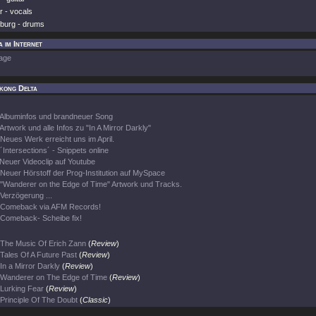
r - vocals
burg - drums
 im Internet
age
kong Delta
Albuminfos und brandneuer Song
Artwork und alle Infos zu "In A Mirror Darkly"
Neues Werk erreicht uns im April.
´Intersections´ - Snippets online
Neuer Videoclip auf Youtube
Neuer Hörstoff der Prog-Institution auf MySpace
"Wanderer on the Edge of Time" Artwork und Tracks.
Verzögerung ...
Comeback via AFM Records!
Comeback- Scheibe fix!
The Music Of Erich Zann
(
Review
)
Tales Of A Future Past
(
Review
)
In a Mirror Darkly
(
Review
)
Wanderer on The Edge of Time
(
Review
)
Lurking Fear
(
Review
)
Principle Of The Doubt
(
Classic
)