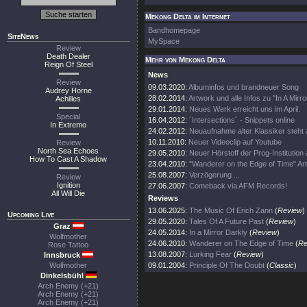
Mekong Delta im Internet
Bandhomepage
SiteNews
MySpace
Review
Death Dealer
Mehr von Mekong Delta
Reign Of Steel
News
Review
09.03.2020:
Albuminfos und brandneuer Song
Audrey Horne
28.02.2014:
Artwork und alle Infos zu "In A Mirro
Achilles
29.01.2014:
Neues Werk erreicht uns im April.
Special
16.04.2012:
´Intersections´ - Snippets online
In Extremo
24.02.2012:
Neuaufnahme alter Klassiker steht 
10.11.2010:
Neuer Videoclip auf Youtube
Review
North Sea Echoes
29.05.2010:
Neuer Hörstoff der Prog-Institutio
How To Cast A Shadow
23.04.2010:
"Wanderer on the Edge of Time" Ar
25.08.2007:
Verzögerung ...
Review
Ignition
27.06.2007:
Comeback via AFM Records!
All Will Die
Reviews
13.06.2025:
The Music Of Erich Zann
(
Review
)
Upcoming Live
29.05.2020:
Tales Of A Future Past
(
Review
)
Graz
24.05.2014:
In a Mirror Darkly
(
Review
)
Wolfmother
24.06.2010:
Wanderer on The Edge of Time
(
Re
Rose Tattoo
13.08.2007:
Lurking Fear
(
Review
)
Innsbruck
Wolfmother
09.01.2004:
Principle Of The Doubt
(
Classic
)
Dinkelsbühl
Arch Enemy (+21)
Arch Enemy (+21)
Arch Enemy (+21)