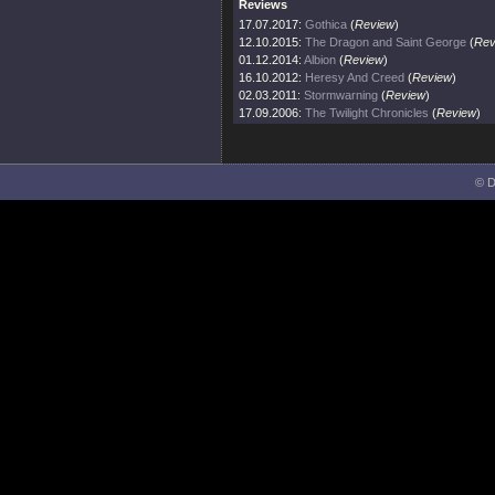
Reviews
17.07.2017:
Gothica
(
Review
)
12.10.2015:
The Dragon and Saint George
(
Rev
01.12.2014:
Albion
(
Review
)
16.10.2012:
Heresy And Creed
(
Review
)
02.03.2011:
Stormwarning
(
Review
)
17.09.2006:
The Twilight Chronicles
(
Review
)
© D