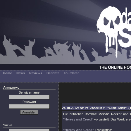
Home
News
Reviews
Berichte
Tourdaten
Anmeldung
Benutzername
Passwort
24.10.2012: Neuer Videoclip zu "Gunrunner". (
Die britischen Bombast-Melodic Rocker un
"Heresy and Creed"
vorgestellt. Das Werk er
Suche
"Heresy And Creed"
Tracklisting: