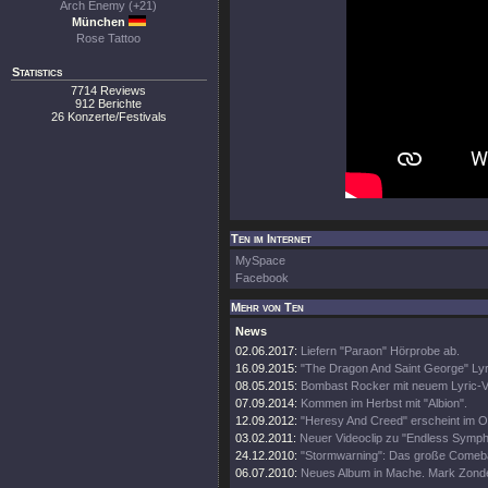
Arch Enemy (+21)
München
Rose Tattoo
Statistics
7714 Reviews
912 Berichte
26 Konzerte/Festivals
Ten im Internet
MySpace
Facebook
Mehr von Ten
News
02.06.2017:
Liefern "Paraon" Hörprobe ab.
16.09.2015:
"The Dragon And Saint George" Lyr
08.05.2015:
Bombast Rocker mit neuem Lyric-V
07.09.2014:
Kommen im Herbst mit "Albion".
12.09.2012:
"Heresy And Creed" erscheint im O
03.02.2011:
Neuer Videoclip zu "Endless Symph
24.12.2010:
"Stormwarning": Das große Comeb
06.07.2010:
Neues Album in Mache. Mark Zond