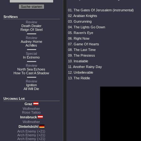
01. The Gates Of Jerusalem (instrumental)
02. Arabian Knights
SiteNews
03. Gunrunning
Review
Death Dealer
04. The Lights Go Down
Reign Of Steel
05. Raven's Eye
Review
06. Right Now
Audrey Horne
07. Game Of Hearts
Achilles
08. The Last Time
Special
09. The Priestess
In Extremo
10. Insatiable
Review
11. Another Rainy Day
North Sea Echoes
12. Unbelievable
How To Cast A Shadow
13. The Riddle
Review
Ignition
All Will Die
Upcoming Live
Graz
Wolfmother
Rose Tattoo
Innsbruck
Wolfmother
Dinkelsbühl
Arch Enemy (+21)
Arch Enemy (+21)
Arch Enemy (+21)