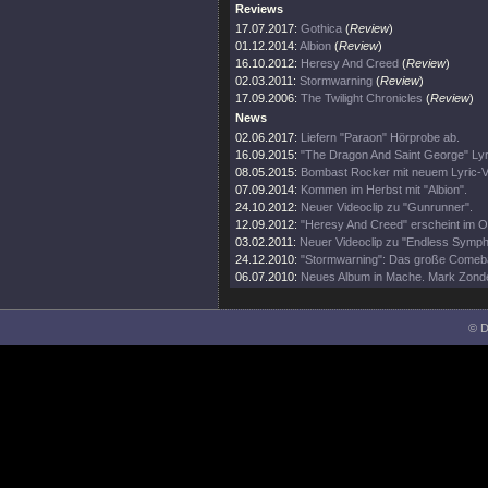
Reviews
17.07.2017:
Gothica
(
Review
)
01.12.2014:
Albion
(
Review
)
16.10.2012:
Heresy And Creed
(
Review
)
02.03.2011:
Stormwarning
(
Review
)
17.09.2006:
The Twilight Chronicles
(
Review
)
News
02.06.2017:
Liefern "Paraon" Hörprobe ab.
16.09.2015:
"The Dragon And Saint George" Lyr
08.05.2015:
Bombast Rocker mit neuem Lyric-V
07.09.2014:
Kommen im Herbst mit "Albion".
24.10.2012:
Neuer Videoclip zu "Gunrunner".
12.09.2012:
"Heresy And Creed" erscheint im O
03.02.2011:
Neuer Videoclip zu "Endless Symph
24.12.2010:
"Stormwarning": Das große Comeb
06.07.2010:
Neues Album in Mache. Mark Zond
© D