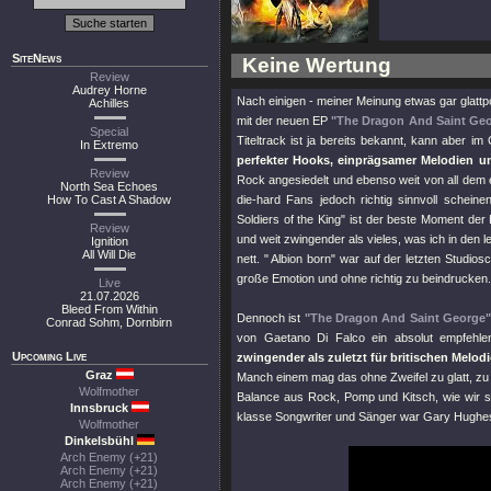
SiteNews
Keine Wertung
Review
Audrey Horne
Nach einigen - meiner Meinung etwas gar glattpo
Achilles
mit der neuen EP
"The Dragon And Saint Ge
Special
Titeltrack ist ja bereits bekannt, kann aber 
In Extremo
perfekter Hooks, einprägsamer Melodien u
Review
Rock angesiedelt und ebenso weit von all dem
North Sea Echoes
How To Cast A Shadow
die-hard Fans jedoch richtig sinnvoll schein
Soldiers of the King"
ist der beste Moment der
Review
und weit zwingender als vieles, was ich in den 
Ignition
All Will Die
nett.
" Albion born"
war auf der letzten Studios
große Emotion und ohne richtig zu beindrucken.
Live
21.07.2026
Bleed From Within
Dennoch ist
"The Dragon And Saint George
Conrad Sohm, Dornbirn
von Gaetano Di Falco ein absolut empfehle
Upcoming Live
zwingender als zuletzt für britischen Melo
Graz
Manch einem mag das ohne Zweifel zu glatt, z
Wolfmother
Balance aus Rock, Pomp und Kitsch, wie wir si
Innsbruck
klasse Songwriter und Sänger war Gary Hughes
Wolfmother
Dinkelsbühl
Arch Enemy (+21)
Arch Enemy (+21)
Arch Enemy (+21)