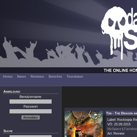
Home
News
Reviews
Berichte
Tourdaten
Anmeldung
Benutzername
Passwort
Ten - The Dragon a
Label: Rocktopia R
VÖ: 25.09.2015
MySpace
|
Facebo
Suche
Art: Review