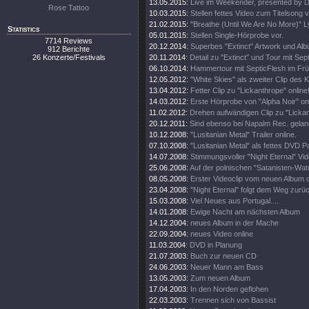
13.05.2015:
Live im Weekender, presented by 
Rose Tattoo
10.03.2015:
Stellen fettes Video zum Titelsong v
21.02.2015:
"Breathe (Until We Are No More)" Ly
Statistics
05.01.2015:
Stellen Single-Hörprobe vor.
7714 Reviews
20.12.2014:
Superbes "Extinct" Artwork und Alb
912 Berichte
26 Konzerte/Festivals
20.11.2014:
Detail zu "Extinct" und Tour mit Sept
06.10.2014:
Hammertour mit SepticFlesh im Frü
12.05.2012:
"White Skies" als zweiter Clip des K
13.04.2012:
Fetter Clip zu "Lickanthrope" online
14.03.2012:
Erste Hörprobe von "Alpha Noir" onl
11.02.2012:
Drehen aufwändigen Clip zu "Lickan
20.12.2011:
Sind ebenso bei Napalm Rec. gelan
10.12.2008:
"Lusitanian Metal" Trailer online.
07.10.2008:
"Lusitanian Metal" als fettes DVD 
14.07.2008:
Stimmungsvoller "Night Eternal" Vide
25.06.2008:
Auf der polnischen "Satanisten-Watc
08.05.2008:
Erster Videoclip vom neuen Album o
23.04.2008:
"Night Eternal" folgt dem Weg zurü
15.03.2008:
Viel Neues aus Portugal....
14.01.2008:
Ewige Nacht am nächsten Album
14.12.2004:
neues Album in der Mache
22.09.2004:
neues Video online
11.03.2004:
DVD in Planung
21.07.2003:
Buch zur neuen CD
24.06.2003:
Neuer Mann am Bass
13.05.2003:
Zum neuen Album
17.04.2003:
In den Norden geflohen
22.03.2003:
Trennen sich von Bassist