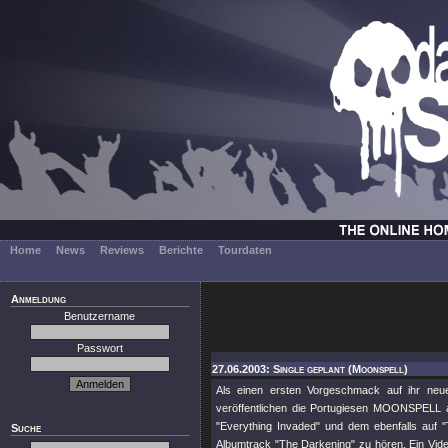
Home
News
Reviews
Berichte
Tourdaten
Anmeldung
Benutzername
Passwort
27.06.2003: Single geplant (Moonspell)
Als einen ersten Vorgeschmack auf ihr neu
veröffentlichen die Portugiesen MOONSPELL am
"Everything Invaded" und dem ebenfalls auf "
Suche
Albumtrack "The Darkening" zu hören. Ein Video