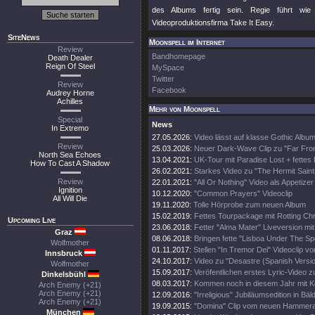
des Albums fertig sein. Regie führt wie
Videoproduktionsfirma Take It Easy.
SiteNews
Moonspell im Internet
Review
Bandhomepage
Death Dealer
Reign Of Steel
MySpace
Twitter
Review
Facebook
Audrey Horne
Achilles
Mehr von Moonspell
Special
News
In Extremo
27.05.2026:
Video lässt auf klasse Gothic Album
Review
25.03.2026:
Neuer Dark-Wave Clip zu "Far Fr
North Sea Echoes
13.04.2021:
UK-Tour mit Paradise Lost + fettes 
How To Cast A Shadow
26.02.2021:
Starkes Video zu "The Hermit Saint
Review
22.01.2021:
"All Or Nothing" Video als Appetizer
Ignition
10.12.2020:
"Common Prayers" Videoclip
All Will Die
19.11.2020:
Tolle Hörprobe zum neuen Album
15.02.2019:
Fettes Tourpackage mit Rotting Chr
Upcoming Live
23.06.2018:
Fetter "Alma Mater" Liveversion mit
Graz
08.06.2018:
Bringen fette "Lisboa Under The Sp
Wolfmother
01.11.2017:
Stellen "In Tremor Dei" Videoclip vo
Innsbruck
24.10.2017:
Video zu "Desastre (Spanish Versio
Wolfmother
15.09.2017:
Veröfentlichen erstes Lyric-Video z
Dinkelsbühl
08.03.2017:
Kommen noch in diesem Jahr mit 
Arch Enemy (+21)
Arch Enemy (+21)
12.09.2016:
"Irreligious" Jubiläumsedition in Bäl
Arch Enemy (+21)
19.09.2015:
"Domina" Clip vom neuen Hammer
München