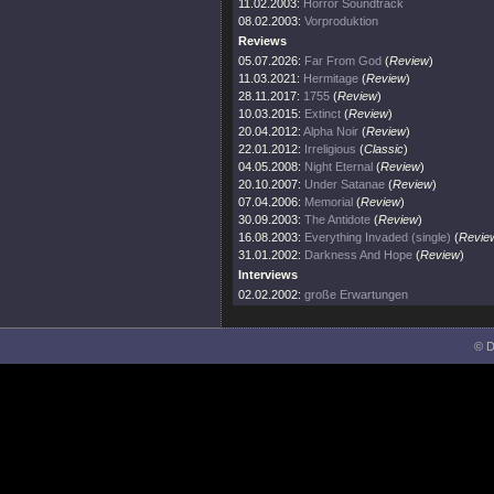
11.02.2003:
Horror Soundtrack
08.02.2003:
Vorproduktion
Reviews
05.07.2026:
Far From God
(
Review
)
11.03.2021:
Hermitage
(
Review
)
28.11.2017:
1755
(
Review
)
10.03.2015:
Extinct
(
Review
)
20.04.2012:
Alpha Noir
(
Review
)
22.01.2012:
Irreligious
(
Classic
)
04.05.2008:
Night Eternal
(
Review
)
20.10.2007:
Under Satanae
(
Review
)
07.04.2006:
Memorial
(
Review
)
30.09.2003:
The Antidote
(
Review
)
16.08.2003:
Everything Invaded (single)
(
Revie
31.01.2002:
Darkness And Hope
(
Review
)
Interviews
02.02.2002:
große Erwartungen
© D