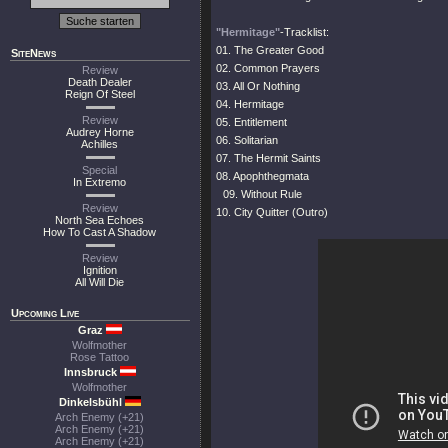
"Hermitage"
-Tracklist:
01. The Greater Good
SiteNews
02. Common Prayers
Review
Death Dealer
03. All Or Nothing
Reign Of Steel
04. Hermitage
Review
05. Entitlement
Audrey Horne
06. Solitarian
Achilles
07. The Hermit Saints
Special
08. Apophthegmata
In Extremo
09. Without Rule
Review
10. City Quitter (Outro)
North Sea Echoes
How To Cast A Shadow
Review
Ignition
All Will Die
Upcoming Live
Graz
Wolfmother
Rose Tattoo
Innsbruck
Wolfmother
Dinkelsbühl
Arch Enemy (+21)
Arch Enemy (+21)
Arch Enemy (+21)