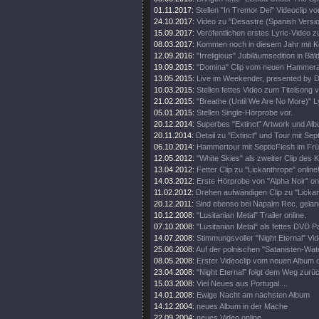
01.11.2017:
Stellen "In Tremor Dei" Videoclip vo
24.10.2017:
Video zu "Desastre (Spanish Versio
15.09.2017:
Veröfentlichen erstes Lyric-Video z
08.03.2017:
Kommen noch in diesem Jahr mit 
12.09.2016:
"Irreligious" Jubiläumsedition in Bäl
19.09.2015:
"Domina" Clip vom neuen Hammer
13.05.2015:
Live im Weekender, presented by 
10.03.2015:
Stellen fettes Video zum Titelsong v
21.02.2015:
"Breathe (Until We Are No More)" Ly
05.01.2015:
Stellen Single-Hörprobe vor.
20.12.2014:
Superbes "Extinct" Artwork und Alb
20.11.2014:
Detail zu "Extinct" und Tour mit Sept
06.10.2014:
Hammertour mit SepticFlesh im Frü
12.05.2012:
"White Skies" als zweiter Clip des K
13.04.2012:
Fetter Clip zu "Lickanthrope" online
14.03.2012:
Erste Hörprobe von "Alpha Noir" onl
11.02.2012:
Drehen aufwändigen Clip zu "Lickan
20.12.2011:
Sind ebenso bei Napalm Rec. gelan
10.12.2008:
"Lusitanian Metal" Trailer online.
07.10.2008:
"Lusitanian Metal" als fettes DVD 
14.07.2008:
Stimmungsvoller "Night Eternal" Vide
25.06.2008:
Auf der polnischen "Satanisten-Watc
08.05.2008:
Erster Videoclip vom neuen Album o
23.04.2008:
"Night Eternal" folgt dem Weg zurü
15.03.2008:
Viel Neues aus Portugal....
14.01.2008:
Ewige Nacht am nächsten Album
14.12.2004:
neues Album in der Mache
22.09.2004:
neues Video online