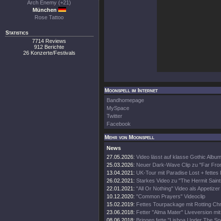
Arch Enemy (+21)
München
Rose Tattoo
Statistics
7714 Reviews
912 Berichte
26 Konzerte/Festivals
Moonspell im Internet
Bandhomepage
MySpace
Twitter
Facebook
Mehr von Moonspell
News
27.05.2026:
Video lässt auf klasse Gothic Album
25.03.2026:
Neuer Dark-Wave Clip zu "Far Fr
13.04.2021:
UK-Tour mit Paradise Lost + fettes 
26.02.2021:
Starkes Video zu "The Hermit Saint
22.01.2021:
"All Or Nothing" Video als Appetizer
10.12.2020:
"Common Prayers" Videoclip
15.02.2019:
Fettes Tourpackage mit Rotting Chr
23.06.2018:
Fetter "Alma Mater" Liveversion mit
08.06.2018:
Bringen fette "Lisboa Under The Sp