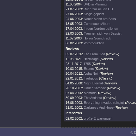
11.03.2004:
DVD in Planung
21.07.2003:
Buch zur neuen CD
27.06.2003:
Single geplant
24.06.2003:
Neuer Mann am Bass
13.05.2003:
Zum neuen Album
17.04.2003:
In den Norden geflohen
22.03.2003:
Trennen sich von Bassist
11.02.2003:
Horror Soundtrack
08.02.2003:
Vorproduktion
Reviews
05.07.2026:
Far From God
(
Review
)
11.03.2021:
Hermitage
(
Review
)
28.11.2017:
1755
(
Review
)
10.03.2015:
Extinct
(
Review
)
20.04.2012:
Alpha Noir
(
Review
)
22.01.2012:
Irreligious
(
Classic
)
04.05.2008:
Night Eternal
(
Review
)
20.10.2007:
Under Satanae
(
Review
)
07.04.2006:
Memorial
(
Review
)
30.09.2003:
The Antidote
(
Review
)
16.08.2003:
Everything Invaded (single)
(
Revie
31.01.2002:
Darkness And Hope
(
Review
)
Interviews
02.02.2002:
große Erwartungen
© D