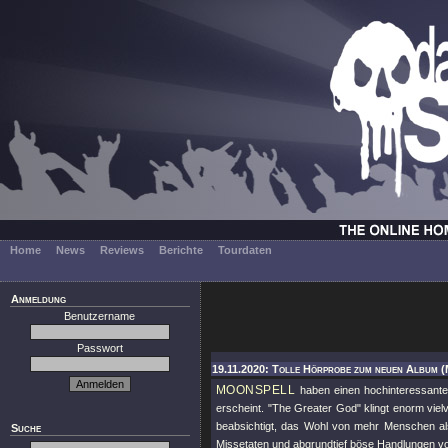
Home
News
Reviews
Berichte
Tourdaten
Anmeldung
Benutzername
Passwort
19.11.2020: Tolle Hörprobe zum neuen Album (
MOONSPELL
haben einen hochinteressante
erscheint.
"The Greater God"
klingt enorm viel
beabsichtigt, das Wohl von mehr Menschen al
Suche
Missetaten und abgrundtief böse Handlungen v