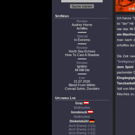
SiteNews
Ich hasse
"
Review
ist
"der"
Hit
Audrey Horne
Achilles
wie das 96 
ein Manifes
Special
In Extremo
man nach e
erhoffen dur
Review
North Sea Echoes
How To Cast A Shadow
Die Zeit ra
"Irreligious
Review
Ignition
dem Spirit
All Will Die
packender D
Live
Eingängig
21.07.2026
Tanzbarkei
Bleed From Within
Conrad Sohm, Dornbirn
Voll von Mo
Kitsches zu
Upcoming Live
Graz
Wolfmother
Innsbruck
Wolfmother
Dinkelsbühl
Arch Enemy (+21)
Arch Enemy (+21)
Arch Enemy (+21)