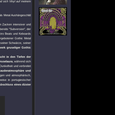
nd sich Vinyl auf meinem
gals Metal Aushängeschild
en Zacken intensiver und
 bereits
"Subversion"
, der
ktro Beats und Keboards
argebotener Gothic Metal
l seiner Schwärze, seiner
werk gruseliger Gothic
ischt in den Tiefen der
ruselaura
, während sich
unkelheit und verbreitet
chauderatmosphäre und
gen und atmosphärisch,
weise in portugiesischer
Abschluss eines düster