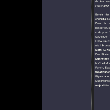
dichten, vo
Plattenteller
Bereits hie
endgültig in
Dass die zw
besser ist, 
erste pure 
tänzelnden 
Ohrwurm ist
mit Inbruns
Metal Kuns
Das Finale 
Dunkelheit
bei
"Full M
Furcht. Das
theatralisc
filigran a
Muttersprac
majestätis