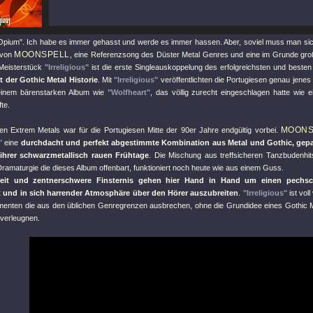
Opium"
. Ich habe es immer gehasst und werde es immer hassen. Aber, soviel muss man sic
MOONSPELL
 von
, eine Referenzsong des Düster Metal Genres und eine im Grunde gr
Meisterstück
"Irreligious"
ist die erste Singleauskoppelung des erfolgreichsten und beste
t der Gothic Metal Historie
. Mit
"Irreligious"
veröffentlichten die Portugiesen genau jenes
inem bärenstarken Album wie
"Wolfheart"
, das völlig zurecht eingeschlagen hatte wie
fte.
MOONS
uen Extrem Metals war für die Portugiesen Mitte der 90er Jahre endgültig vorbei.
"
eine
durchdacht und perfekt abgestimmte Kombination aus Metal und Gothic, gepa
 ihrer schwarzmetallisch rauen Frühtage
. Die Mischung aus treffsicheren Tanzbudenhit
ramaturgie die dieses Album offenbart, funktioniert noch heute wie aus einem Guss.
keit und zentnerschwere Finsternis gehen hier Hand in Hand um einen pechsc
t und in sich harrender Atmosphäre über den Hörer auszubreiten
.
"Irreligious"
ist vol
menten die aus den üblichen Genregrenzen ausbrechen, ohne die Grundidee eines Gothic M
 verleugnen.