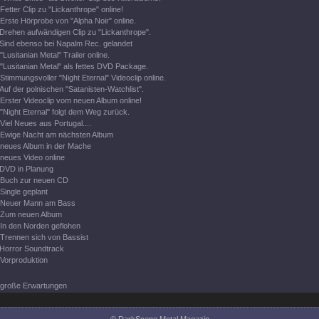
Fetter Clip zu "Lickanthrope" online!
Erste Hörprobe von "Alpha Noir" online.
Drehen aufwändigen Clip zu "Lickanthrope".
Sind ebenso bei Napalm Rec. gelandet
"Lusitanian Metal" Trailer online.
"Lusitanian Metal" als fettes DVD Package.
Stimmungsvoller "Night Eternal" Videoclip online.
Auf der polnischen "Satanisten-Watchlist".
Erster Videoclip vom neuen Album online!
"Night Eternal" folgt dem Weg zurück.
Viel Neues aus Portugal....
Ewige Nacht am nächsten Album
neues Album in der Mache
neues Video online
DVD in Planung
Buch zur neuen CD
Single geplant
Neuer Mann am Bass
Zum neuen Album
In den Norden geflohen
Trennen sich von Bassist
Horror Soundtrack
Vorproduktion
große Erwartungen