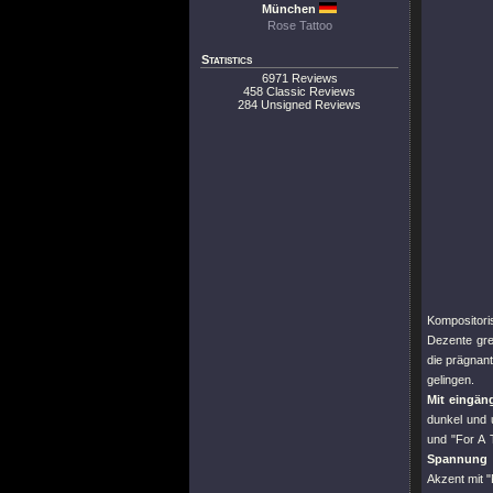
München
Rose Tattoo
Statistics
6971 Reviews
458 Classic Reviews
284 Unsigned Reviews
Kompositoris
Dezente gre
die prägnan
gelingen.
Mit eingän
dunkel und 
und
"For A 
Spannung k
Akzent mit
"