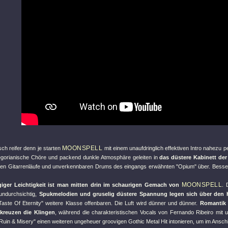
MOONSPELL
ch reifer denn je starten
mit einem unaufdringlich effektiven Intro nahezu pe
gorianische Chöre und packend dunkle Atmosphäre geleiten in
das düstere Kabinett der 
ten Gitarrenläufe und unverkennbaren Drums des eingangs erwähnten
"Opium"
über. Besse
MOONSPELL
giger Leichtigkeit ist man mitten drin im schaurigen Gemach von
. 
undurchsichtig,
Spukmelodien und gruselig düstere Spannung legen sich über den 
Taste Of Eternity"
weitere Klasse offenbaren. Die Luft wird dünner und dünner.
Romantik 
reuzen die Klingen
, während die charakteristischen Vocals von Fernando Ribeiro mit 
Ruin & Misery"
einen weiteren ungeheuer groovigen Gothic Metal Hit intonieren, um im Ansch