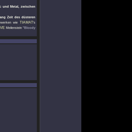
ic und Metal, zwischen
ang Zeit des düsteren
TIAMAT
mewerken wie
’s
IVE
Meilenstein
"Bloody