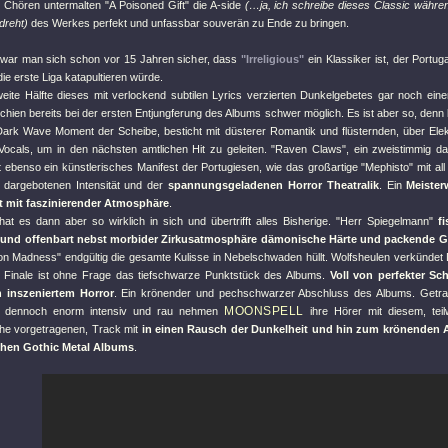
n Chören untermalten
"A Poisoned Gift"
die A-side
(…ja, ich schreibe dieses Classic währe
 dreht)
des Werkes perfekt und unfassbar souverän zu Ende zu bringen.
r war man sich schon vor 15 Jahren sicher, dass
"Irreligious"
ein Klassiker ist, der Portu
 die erste Liga katapultieren würde.
eite Hälfte dieses mit verlockend subtilen Lyrics verzierten Dunkelgebetes gar noch ein
schien bereits bei der ersten Entjungferung des Albums schwer möglich. Es ist aber so, denn
Dark Wave Moment der Scheibe, besticht mit düsterer Romantik und flüsternden, über Ele
Vocals, um in den nächsten amtlichen Hit zu geleiten.
"Raven Claws"
, ein zweistimmig d
 ebenso ein künstlerisches Manifest der Portugiesen, wie das großartige
"Mephisto"
mit al
t dargebotenen Intensität und der
spannungsgeladenen Horror Theatralik
. Ein
Meister
t mit faszinierender Atmosphäre
.
hat es dann aber so wirklich in sich und übertrifft alles Bisherige.
"Herr Spiegelmann"
f
 und offenbart nebst morbider Zirkusatmosphäre dämonische Härte und packende G
oon Madness"
endgültig die gesamte Kulisse in Nebelschwaden hüllt. Wolfsheulen verkündet D
 Finale ist ohne Frage das tiefschwarze Punktstück des Albums.
Voll von perfekter S
h inszeniertem Horror
. Ein krönender und pechschwarzer Abschluss des Albums. Getra
MOONSPELL
ber dennoch enorm intensiv und rau nehmen
ihre Hörer mit diesem, teil
he vorgetragenen, Track mit
in einen Rausch der Dunkelheit und hin zum krönenden 
chen Gothic Metal Albums
.