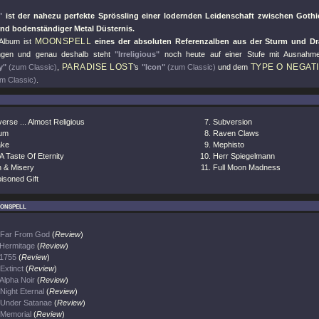
"
ist der nahezu perfekte Sprössling einer lodernden Leidenschaft zwischen Goth
und bodenständiger Metal Düsternis.
MOONSPELL
Album ist
eines der absoluten Referenzalben aus der Sturm und Dr
gen und genau deshalb steht
"Irreligious"
noch heute auf einer Stufe mit Ausnah
PARADISE LOST
TYPE O NEGAT
y"
(zum Classic)
,
’s
"Icon"
(zum Classic)
und dem
m Classic)
.
erse ... Almost Religious
Subversion
um
Raven Claws
ke
Mephisto
A Taste Of Eternity
Herr Spiegelmann
n & Misery
Full Moon Madness
isoned Gift
onspell
Far From God
(
Review
)
Hermitage
(
Review
)
1755
(
Review
)
Extinct
(
Review
)
Alpha Noir
(
Review
)
Night Eternal
(
Review
)
Under Satanae
(
Review
)
Memorial
(
Review
)