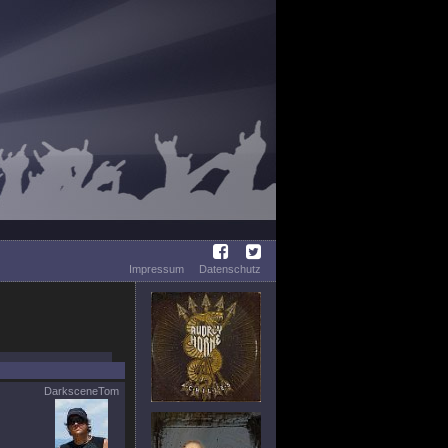
Impressum
Datenschutz
DarksceneTom