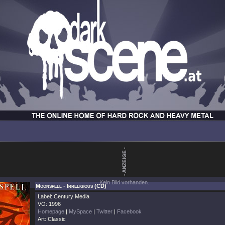
Kein Bild vorhanden.
Moonspell - Irreligious (CD)
Label: Century Media
VÖ: 1996
Homepage
|
MySpace
|
Twitter
|
Facebook
Art: Classic