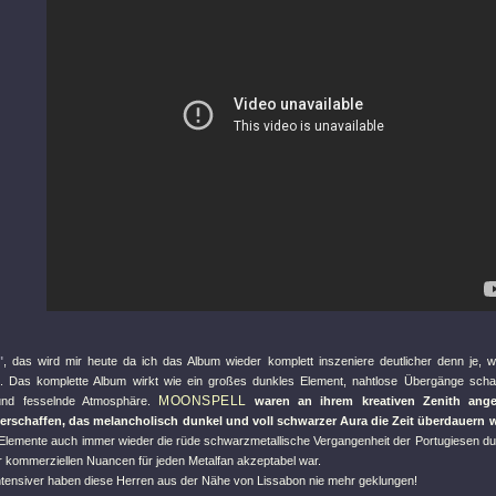
"
, das wird mir heute da ich das Album wieder komplett inszeniere deutlicher denn je, 
. Das komplette Album wirkt wie ein großes dunkles Element, nahtlose Übergänge sch
MOONSPELL
nd fesselnde Atmosphäre.
waren an ihrem kreativen Zenith ang
erschaffen, das melancholisch dunkel und voll schwarzer Aura die Zeit überdauern w
c Elemente auch immer wieder die rüde schwarzmetallische Vergangenheit der Portugiesen d
ler kommerziellen Nuancen für jeden Metalfan akzeptabel war.
intensiver haben diese Herren aus der Nähe von Lissabon nie mehr geklungen!