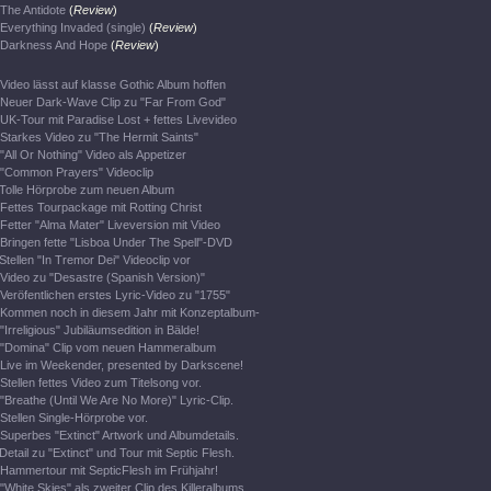
The Antidote
(
Review
)
Everything Invaded (single)
(
Review
)
Darkness And Hope
(
Review
)
Video lässt auf klasse Gothic Album hoffen
Neuer Dark-Wave Clip zu "Far From God"
UK-Tour mit Paradise Lost + fettes Livevideo
Starkes Video zu "The Hermit Saints"
"All Or Nothing" Video als Appetizer
"Common Prayers" Videoclip
Tolle Hörprobe zum neuen Album
Fettes Tourpackage mit Rotting Christ
Fetter "Alma Mater" Liveversion mit Video
Bringen fette "Lisboa Under The Spell"-DVD
Stellen "In Tremor Dei" Videoclip vor
Video zu "Desastre (Spanish Version)"
Veröfentlichen erstes Lyric-Video zu "1755"
Kommen noch in diesem Jahr mit Konzeptalbum-
"Irreligious" Jubiläumsedition in Bälde!
"Domina" Clip vom neuen Hammeralbum
Live im Weekender, presented by Darkscene!
Stellen fettes Video zum Titelsong vor.
"Breathe (Until We Are No More)" Lyric-Clip.
Stellen Single-Hörprobe vor.
Superbes "Extinct" Artwork und Albumdetails.
Detail zu "Extinct" und Tour mit Septic Flesh.
Hammertour mit SepticFlesh im Frühjahr!
"White Skies" als zweiter Clip des Killeralbums.