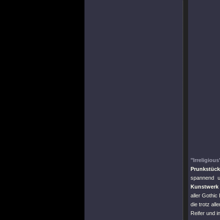
"Irreligious
Prunkstück
spannend u
Kunstwerk 
aller Gothi
die trotz al
Reifer und 