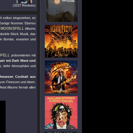
(3237 Reviews)
h selbst eingestehen, es
oßartige Nummer. Ebenso
MOONSPELL
n
Albums
 dunkle Stück Musik, das
 ein Bombe, erwarten und
PELL
präsentierten mit
art mit Dark Wave und
s, tiefer Atmosphäre und
hwarzen Cocktail aus
l von Finessen und Ideen.
etal Albums fernab allen