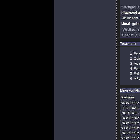
"Irreligious
Hitappeal 
Mit diesem 
Metal
gelun
"Wildhione
Kisses"
(zu
Trackliste
Perv
Opi
Awa
For 
Rui
A Po
Mehr von Mo
Reviews
05.07.2026:
11.03.2021:
28.11.2017:
10.03.2015:
20.04.2012:
04.05.2008:
20.10.2007:
07.04.2006: