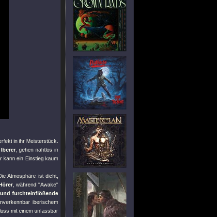
rfekt in ihr Meisterstück.
Iberer
, gehen nahtlos in
r kann ein Einstieg kaum
Die Atmosphäre ist dicht,
Hörer
, während
"Awake"
und furchteinflößende
unverkennbar iberischem
luss mit einem unfassbar