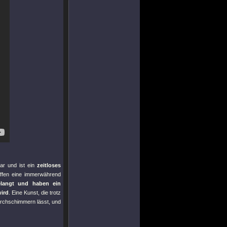
war und ist ein
zeitloses
affen eine immerwährend
elangt und haben ein
ird
. Eine Kunst, die trotz
urchschimmern lässt, und