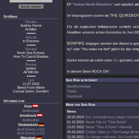
EP
"United World Rebellion"
und natürlich al
THE QUIREBO
Im Vorprogramm rocken die
SiteNews
Review
Audrey Horne
Für die englischen Vollblutrocker schließt si
Achilles
Headliner unseres ersten Konzertes im Juni 2
Special
In Extremo
BONFIRE
hingegen werden den Abend in gewo
Review
try"
oder
"You make me feel"
gleich für das nöt
North Sea Echoes
How To Cast A Shadow
Karten können ab sofort unter
hier
geordert, ode
Review
Ignition
In diesem Sinne ROCK ON!
All Will Die
Live
Skid Row im Internet
21.07.2026
Bandhomepage
Bleed From Within
Conrad Sohm, Dornbirn
Twitter
Facebook
Upcoming Live
Mehr von Skid Row
Graz
Wolfmother
News
Innsbruck
29.03.2024:
Eric Grönwall muss wegen Gesundh
Wolfmother
01.10.2022:
Neuer Clip zu "Time Bomb"
Dinkelsbühl
13.07.2022:
Neuer "Tear It Down" Videoclip
Arch Enemy (+21)
25.03.2022:
Cooles Video zu "The Gangs All He
Arch Enemy (+21)
12.05.2021:
Ex-Sänger todkrank. Go-Fund-Hil
München