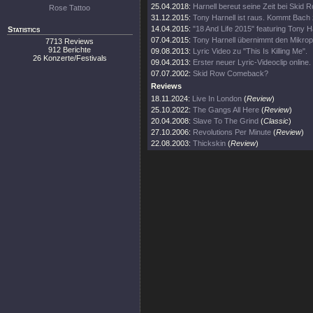
25.04.2018:
Harnell bereut seine Zeit bei Skid R
Rose Tattoo
31.12.2015:
Tony Harnell ist raus. Kommt Bach
14.04.2015:
"18 And Life 2015" featuring Tony H
Statistics
07.04.2015:
Tony Harnell übernimmt den Mikrop
7713 Reviews
912 Berichte
09.08.2013:
Lyric Video zu "This Is Killing Me".
26 Konzerte/Festivals
09.04.2013:
Erster neuer Lyric-Videoclip online.
07.07.2002:
Skid Row Comeback?
Reviews
18.11.2024:
Live In London
(
Review
)
25.10.2022:
The Gangs All Here
(
Review
)
20.04.2008:
Slave To The Grind
(
Classic
)
27.10.2006:
Revolutions Per Minute
(
Review
)
22.08.2003:
Thickskin
(
Review
)