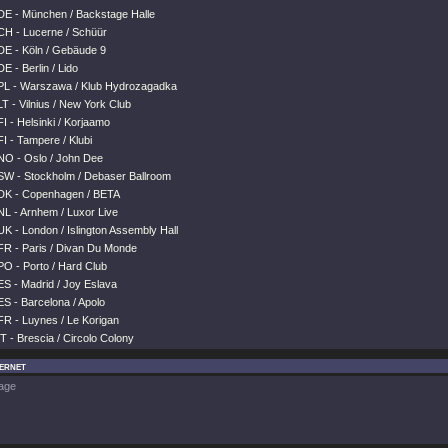
DE - München / Backstage Halle
CH - Lucerne / Schüür
DE - Köln / Gebäude 9
E - Berlin / Lido
PL - Warszawa / Klub Hydrozagadka
T - Vilnius / New York Club
I - Helsinki / Korjaamo
I - Tampere / Klubi
NO - Oslo / John Dee
SW - Stockholm / Debaser Ballroom
DK - Copenhagen / BETA
NL - Arnhem / Luxor Live
K - London / Islington Assembly Hall
FR - Paris / Divan Du Monde
PO - Porto / Hard Club
ES - Madrid / Joy Eslava
S - Barcelona / Apolo
FR - Luynes / Le Korigan
T - Brescia / Circolo Colony
ternet
age