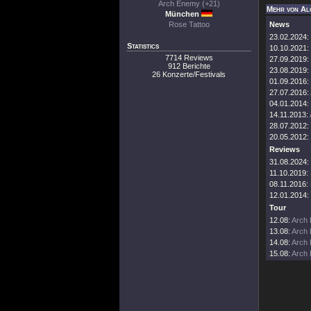
Arch Enemy (+21)
Mehr von Al
München
Rose Tattoo
News
23.02.2024:
Statistics
10.10.2021:
7714 Reviews
27.09.2019:
912 Berichte
23.08.2019:
26 Konzerte/Festivals
01.09.2016:
27.07.2016:
04.01.2014:
14.11.2013:
28.07.2012:
20.05.2012:
Reviews
31.08.2024:
11.10.2019:
08.11.2016:
12.01.2014:
Tour
12.08:
Arch 
13.08:
Arch 
14.08:
Arch 
15.08:
Arch 