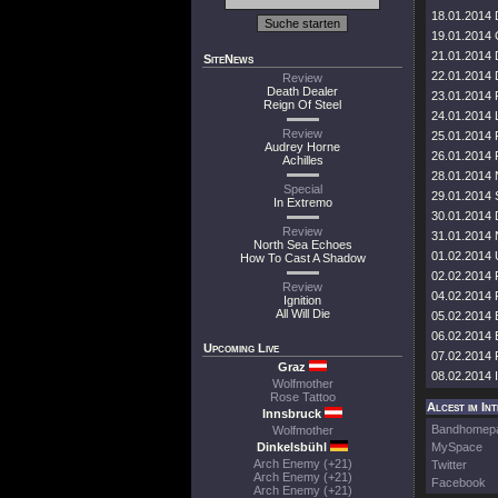
18.01.2014 
19.01.2014 
21.01.2014 
SiteNews
22.01.2014 D
Review
Death Dealer
23.01.2014 
Reign Of Steel
24.01.2014 L
Review
25.01.2014 F
Audrey Horne
26.01.2014 F
Achilles
28.01.2014 
Special
29.01.2014 
In Extremo
30.01.2014 
Review
31.01.2014 
North Sea Echoes
01.02.2014 U
How To Cast A Shadow
02.02.2014 
Review
04.02.2014 
Ignition
All Will Die
05.02.2014 
06.02.2014 E
Upcoming Live
07.02.2014 
Graz
08.02.2014 I
Wolfmother
Rose Tattoo
Alcest im In
Innsbruck
Bandhomep
Wolfmother
Dinkelsbühl
MySpace
Arch Enemy (+21)
Twitter
Arch Enemy (+21)
Facebook
Arch Enemy (+21)