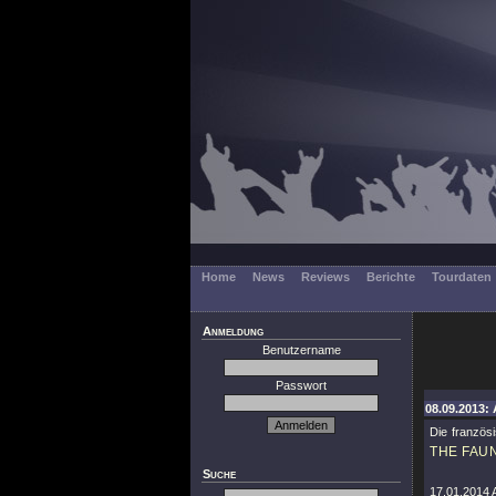
Home
News
Reviews
Berichte
Tourdaten
Anmeldung
Benutzername
Passwort
08.09.2013:
Die franzö
THE FAU
Suche
17.01.2014 