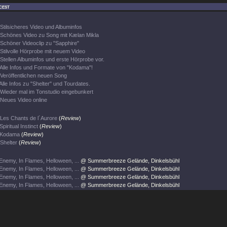
cest
Stilsicheres Video und Albuminfos
Schönes Video zu Song mit Kælan Mikla
Schöner Videoclip zu "Sapphire"
Stilvolle Hörprobe mit neuem Video
Stellen Albuminfos und erste Hörprobe vor.
Alle Infos und Formate von "Kodama"!
Veröffentlichen neuen Song
Alle Infos zu "Shelter" und Tourdates.
Wieder mal im Tonstudio eingebunkert
Neues Video online
Les Chants de l´Aurore
(
Review
)
Spiritual Instinct
(
Review
)
Kodama
(
Review
)
Shelter
(
Review
)
Enemy, In Flames, Helloween, ...
@ Summerbreeze Gelände, Dinkelsbühl
Enemy, In Flames, Helloween, ...
@ Summerbreeze Gelände, Dinkelsbühl
Enemy, In Flames, Helloween, ...
@ Summerbreeze Gelände, Dinkelsbühl
Enemy, In Flames, Helloween, ...
@ Summerbreeze Gelände, Dinkelsbühl