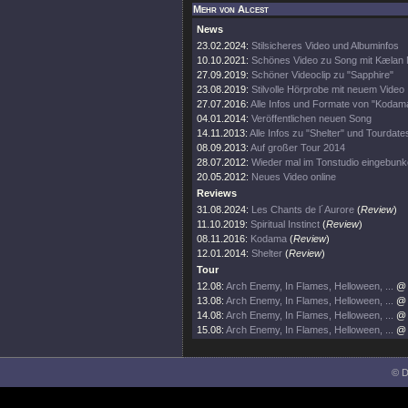
Mehr von Alcest
News
23.02.2024:
Stilsicheres Video und Albuminfos
10.10.2021:
Schönes Video zu Song mit Kælan 
27.09.2019:
Schöner Videoclip zu "Sapphire"
23.08.2019:
Stilvolle Hörprobe mit neuem Video
27.07.2016:
Alle Infos und Formate von "Kodam
04.01.2014:
Veröffentlichen neuen Song
14.11.2013:
Alle Infos zu "Shelter" und Tourdate
08.09.2013:
Auf großer Tour 2014
28.07.2012:
Wieder mal im Tonstudio eingebunk
20.05.2012:
Neues Video online
Reviews
31.08.2024:
Les Chants de l´Aurore
(
Review
)
11.10.2019:
Spiritual Instinct
(
Review
)
08.11.2016:
Kodama
(
Review
)
12.01.2014:
Shelter
(
Review
)
Tour
12.08:
Arch Enemy, In Flames, Helloween, ...
@ 
13.08:
Arch Enemy, In Flames, Helloween, ...
@ 
14.08:
Arch Enemy, In Flames, Helloween, ...
@ 
15.08:
Arch Enemy, In Flames, Helloween, ...
@ 
© D