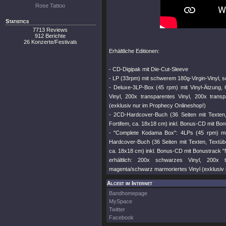
Rose Tattoo
Statistics
7713 Reviews
912 Berichte
26 Konzerte/Festivals
Erhältliche Editionen:
- CD-Digipak mit Die-Cut-Sleeve
- LP (33rpm) mit schwerem 180g-Virgin-Vinyl, 
- Deluxe-3LP-Box (45 rpm) mit Vinyl-Ätzung, 
Vinyl, 200x transparentes Vinyl, 200x trans
(exklusiv nur im Prophecy Onlineshop!)
- 2CD-Hardcover-Buch (36 Seiten mit Texten,
Fortifem, ca. 18x18 cm) inkl. Bonus-CD mit Bo
- "Complete Kodama Box": 4LPs (45 rpm) mi
Hardcover-Buch (36 Seiten mit Texten, Textübe
ca. 18x18 cm) inkl. Bonus-CD mit Bonustrack "
erhältlich: 200x schwarzes Vinyl, 200x t
magenta/schwarz marmoriertes Vinyl (exklusi
Alcest im Internet
Bandhomepage
MySpace
Twitter
Facebook