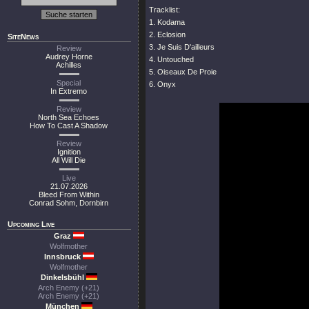
Tracklist:
1. Kodama
2. Eclosion
SiteNews
3. Je Suis D'ailleurs
Review
Audrey Horne
4. Untouched
Achilles
5. Oiseaux De Proie
Special
6. Onyx
In Extremo
Review
North Sea Echoes
How To Cast A Shadow
Review
Ignition
All Will Die
Live
21.07.2026
Bleed From Within
Conrad Sohm, Dornbirn
Upcoming Live
Graz
Wolfmother
Innsbruck
Wolfmother
Dinkelsbühl
Arch Enemy (+21)
Arch Enemy (+21)
München