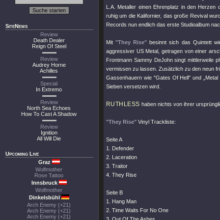
L.A. Metaller einen Ehrenplatz in den Herzen
ruhig um die Kalifornier, das große Revival wu
Records nun endlich das erste Studioalbum na
SiteNews
Review
Death Dealer
Mit
"They Rise"
besinnt sich das Quintett wi
Reign Of Steel
aggressiver US Metal, getragen von einer arsc
Review
Frontmann Sammy DeJohn singt mittlerweile ph
Audrey Horne
vermissen zu lassen. Zusätzlich zu den neun fr
Achilles
Gassenhauern wie "Gates Of Hell" und „Metal
Special
Sieben versetzen wird.
In Extremo
Review
RUTHLESS
haben nichts von ihrer ursprüngli
North Sea Echoes
How To Cast A Shadow
"They Rise"
Vinyl Trackliste:
Review
Ignition
All Will Die
Seite A
1. Defender
Upcoming Live
2. Laceration
Graz
3. Traitor
Wolfmother
4. They Rise
Rose Tattoo
Innsbruck
Wolfmother
Seite B
Dinkelsbühl
1. Hang Man
Arch Enemy (+21)
2. Time Waits For No One
Arch Enemy (+21)
Arch Enemy (+21)
3. Out Of The Ashes