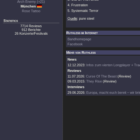
Arch Enemy (+21)
4. Frustration
München
5. Systematic Terror
Rose Tattoo
Quelle
: pure steel
Statistics
7714 Reviews
912 Berichte
Ruthless im Internet
26 Konzerte/Festivals
Bandhomepage
Facebook
Mehr von Ruthless
News
12.12.2023:
Infos zum vierten Longplayer + Tra
Reviews
11.07.2026:
Curse Of The Beast
(
Review
)
09.03.2015:
They Rise
(
Review
)
Interviews
29.06.2026:
Europa, macht euch bereit – wir bri