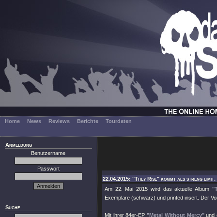
Home
News
Reviews
Berichte
Tourdaten
Anmeldung
Benutzername
Passwort
22.04.2015: "They Rise" kommt als streng limit.
Am 22. Mai 2015 wird das aktuelle Album
"
Exemplare (schwarz) und printed insert. Der Vo
Suche
Mit ihrer 84er-EP
"Metal Without Mercy"
und 