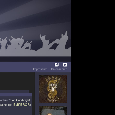
Impressum
Datenschutz
Machine"
via Candlelight-
EMPEROR
 Schei (ex-
)