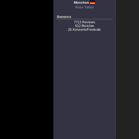
München
Rose Tattoo
Statistics
7713 Reviews
912 Berichte
26 Konzerte/Festivals