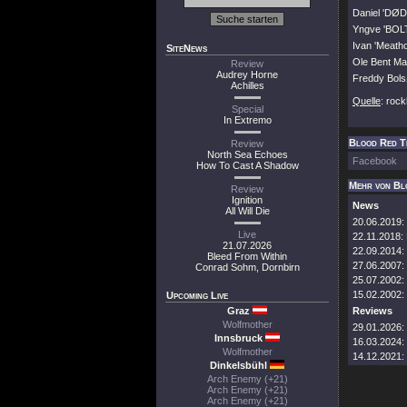
Daniel 'DØD'
Yngve 'BOLT
Ivan 'Meatho
SiteNews
Ole Bent M
Review
Audrey Horne
Freddy Bol
Achilles
Quelle
: roc
Special
In Extremo
Blood Red Th
Review
North Sea Echoes
Facebook
How To Cast A Shadow
Mehr von Bl
Review
Ignition
News
All Will Die
20.06.2019:
Live
22.11.2018:
21.07.2026
22.09.2014:
Bleed From Within
27.06.2007:
Conrad Sohm, Dornbirn
25.07.2002:
15.02.2002:
Upcoming Live
Graz
Reviews
Wolfmother
29.01.2026:
Innsbruck
16.03.2024:
Wolfmother
14.12.2021:
Dinkelsbühl
Arch Enemy (+21)
Arch Enemy (+21)
Arch Enemy (+21)