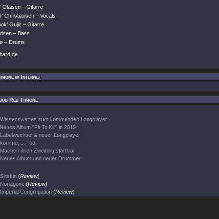
 Olaisen – Gitarre
' Christiansen – Vocals
ok' Gujic – Gitarre
adsen – Bass
sø – Drums
khard.de
rone im Internet
ood Red Throne
Wissenswertes zum kommenden Longplayer
Neues Album "Fit To Kill" in 2019
Labelwechsel & neuer Longplayer
komme, ... Tod!
Machen ihren Zweitling startklar
Neues Album und neuer Drummer
Siltskin
(
Review
)
Nonagone
(
Review
)
Imperial Congregation
(
Review
)