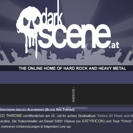
Kein Bild vorhanden.
 Verkünden endlich Albumnews (Blood Red Throne)
ED THRONE
veröffentlichen am 15. Juli ihr achtes Studioalbum
"Union Of Flesh and 
SATYRICON
aroline. Die Todesmetaller um Daniel 'DØD' Olaisen (ex-
) und Terje "Tchort"
h mehreren Umbesetzungen in folgendem Line-up: