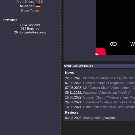
Arch Enemy (+21)
München
Rose Tattoo
Statistics
7714 Reviews
912 Berichte
26 Konzerte/Festivals
Mehr von Warkings
News
22.05.2026:
Meddlhead-taugliches "Live Is Life
07.06.2025:
Üppiges "Kings of Ragnarök" Video
07.05.2025:
Mit "Gengis Khan" Video stehen Fa
09.11.2022:
Knackiger Videoclip zur "Hellfire"
15.08.2022:
Üppiger Clip zu "Monsters feat. Mo
24.07.2021:
"Spartacus"-Hymne mit Lord Lost a
16.06.2021:
Fettes Video mit "Bella Ciao"-Affinitä
Reviews
03.08.2025:
Armageddon
(
Review
)