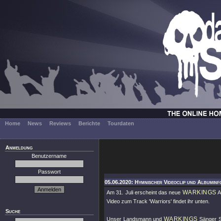
Home
News
Reviews
Berichte
Tourdaten
Anmeldung
Benutzername
Passwort
05.06.2020: Hymnischer Videoclip und Albuminf
WARKINGS
Am 31. Juli erscheint das neue
A
Video zum Track 'Warriors' findet ihr unten.
Suche
WARKINGS
Unser Landsmann und
Sänger S