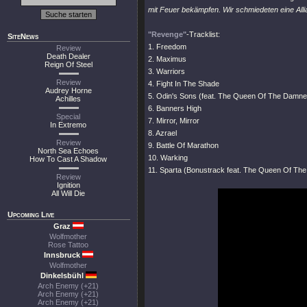
mit Feuer bekämpfen. Wir schmiedeten eine All
"Revenge"
-Tracklist:
SiteNews
1. Freedom
Review
Death Dealer
2. Maximus
Reign Of Steel
3. Warriors
Review
4. Fight In The Shade
Audrey Horne
5. Odin's Sons (feat. The Queen Of The Damne
Achilles
6. Banners High
Special
7. Mirror, Mirror
In Extremo
8. Azrael
Review
9. Battle Of Marathon
North Sea Echoes
10. Warking
How To Cast A Shadow
11. Sparta (Bonustrack feat. The Queen Of Th
Review
Ignition
All Will Die
Upcoming Live
Graz
Wolfmother
Rose Tattoo
Innsbruck
Wolfmother
Dinkelsbühl
Arch Enemy (+21)
Arch Enemy (+21)
Arch Enemy (+21)