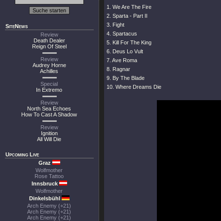
1. We Are The Fire
2. Sparta - Part II
3. Fight
SiteNews
4. Spartacus
Review
Death Dealer
5. Kill For The King
Reign Of Steel
6. Deus Lo Vult
Review
7. Ave Roma
Audrey Horne
8. Ragnar
Achilles
9. By The Blade
Special
10. Where Dreams Die
In Extremo
Review
North Sea Echoes
How To Cast A Shadow
Review
Ignition
All Will Die
Upcoming Live
Graz
Wolfmother
Rose Tattoo
Innsbruck
Wolfmother
Dinkelsbühl
Arch Enemy (+21)
Arch Enemy (+21)
Arch Enemy (+21)