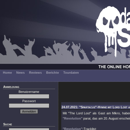
Home
News
Reviews
Berichte
Tourdaten
Anmeldung
Benutzername
Passwort
24.07.2021: "Spartacus"-Hymne mit Lord Lost 
Mit
"The Lord Lost"
als Gast am Mikro, habe
"Revolution"
parat, das am 20. August erschei
Suche
"Revolution"
-Tracklist: