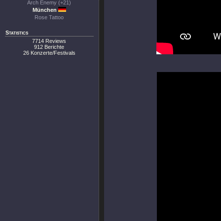
Arch Enemy (+21)
München
Rose Tattoo
Statistics
7714 Reviews
912 Berichte
26 Konzerte/Festivals