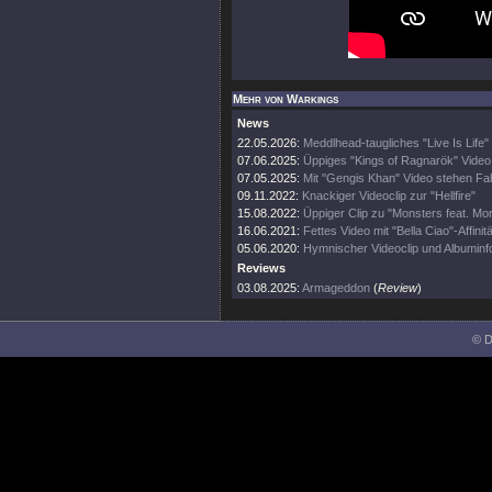
Mehr von Warkings
News
22.05.2026:
Meddlhead-taugliches "Live Is Life
07.06.2025:
Üppiges "Kings of Ragnarök" Video
07.05.2025:
Mit "Gengis Khan" Video stehen Fa
09.11.2022:
Knackiger Videoclip zur "Hellfire"
15.08.2022:
Üppiger Clip zu "Monsters feat. Mo
16.06.2021:
Fettes Video mit "Bella Ciao"-Affinitä
05.06.2020:
Hymnischer Videoclip und Albuminf
Reviews
03.08.2025:
Armageddon
(
Review
)
© D