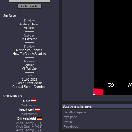
SiteNews
Review
Audrey Horne
Achilles
Special
In Extremo
Review
North Sea Echoes
How To Cast A Shadow
Review
Ignition
All Will Die
Live
21.07.2026
Bleed From Within
Conrad Sohm, Dornbirn
Upcoming Live
Graz
Wolfmother
Solstafir im Internet
Innsbruck
Bandhomepage
Wolfmother
MySpace
Dinkelsbühl
Twitter
Arch Enemy (+21)
Arch Enemy (+21)
Facebook
Arch Enemy (+21)