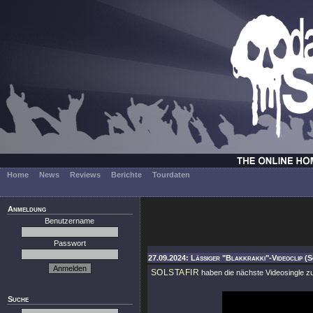
Home
News
Reviews
Berichte
Tourdaten
Anmeldung
Benutzername
Passwort
27.09.2024: Lässiger "Blakkrakki"-Videoclip (S
SOLSTAFIR
haben die nächste Videosingle 
Suche