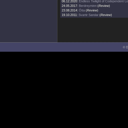
06.12.2020:
Endless Twilight of Codependent L
24.05.2017:
Berdreyminn
(
Review
)
23.08.2014:
Ótta
(
Review
)
19.10.2011:
Svartir Sandar
(
Review
)
© D