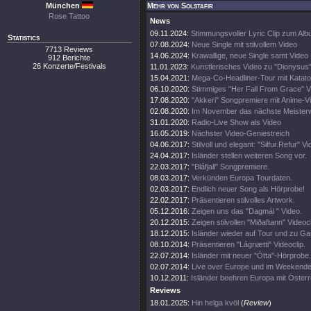
München
Mehr von Solstafir
Rose Tattoo
News
09.11.2024:
Stimmungsvoller Lyric Clip zum Al
Statistics
07.08.2024:
Neue Single mit stilvollem Video
7713 Reviews
14.06.2024:
Krawallige, neue Single samt Video
912 Berichte
26 Konzerte/Festivals
11.01.2023:
Kunstlerisches Video zu "Dionysus
15.04.2021:
Mega-Co-Headliner-Tour mit Katato
06.10.2020:
Stimmiges "Her Fall From Grace" V
17.08.2020:
"Akkeri" Songpremiere mit Anime-V
02.08.2020:
Im November das nächste Meister
31.01.2020:
Radio-Live Show als Video
16.05.2019:
Nächster Video-Geniestreich
04.06.2017:
Stilvoll und elegant: "Silfur.Refur" Vi
24.04.2017:
Isländer stellen weiteren Song vor.
22.03.2017:
"Bláfjall" Songpremiere.
08.03.2017:
Verkünden Europa Tourdaten.
02.03.2017:
Endlich neuer Song als Hörprobe!
22.02.2017:
Präsentieren stilvolles Artwork.
05.12.2016:
Zeigen uns das "Dagmál " Video.
20.12.2015:
Zeigen stilvollen "Miðaftann" Videocl
18.12.2015:
Isländer wieder auf Tour und zu Gas
08.10.2014:
Präsentieren "Lágnætti" Videoclip.
22.07.2014:
Isländer mit neuer "Ótta"-Hörprobe.
02.07.2014:
Live over Europe und im Weekende
10.12.2011:
Isländer beehren Europa mit Österr
Reviews
18.01.2025:
Hin helga kvöl
(
Review
)