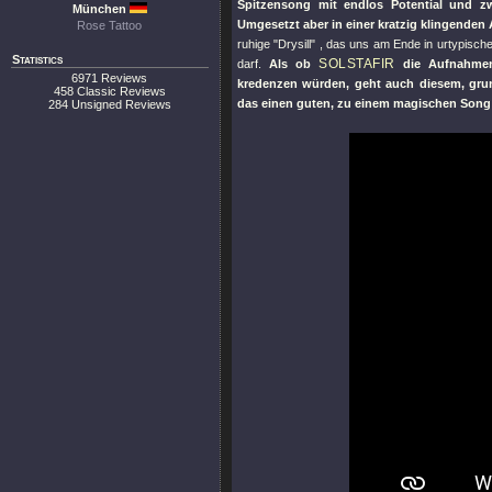
Spitzensong mit endlos Potential und 
München
Umgesetzt aber in einer kratzig klingenden 
Rose Tattoo
ruhige
"Drysill"
, das uns am Ende in urtypischer
Statistics
SOLSTAFIR
darf.
Als ob
die Aufnahmen
6971 Reviews
kredenzen würden, geht auch diesem, gru
458 Classic Reviews
das einen guten, zu einem magischen Song
284 Unsigned Reviews