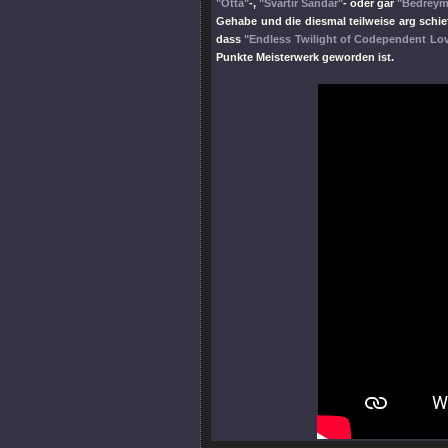
"Otta"
-,
"Svartir Sandar"
- oder gar
"Bedreym
Gehabe und die diesmal teilweise arg schie
dass
"Endless Twilight of Codependent Lo
Punkte Meisterwerk geworden ist.