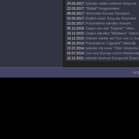
24.04.2017:
Isländer stellen weiteren Song vor.
22.03.2017:
"Bláfjall" Songpremiere.
08.03.2017:
Verkünden Europa Tourdaten.
02.03.2017:
Endlich neuer Song als Hörprobe!
22.02.2017:
Präsentieren stilvolles Artwork.
05.12.2016:
Zeigen uns das "Dagmál " Video.
20.12.2015:
Zeigen stilvollen "Miðaftann" Videocl
18.12.2015:
Isländer wieder auf Tour und zu Gas
08.10.2014:
Präsentieren "Lágnætti" Videoclip.
22.07.2014:
Isländer mit neuer "Ótta"-Hörprobe.
02.07.2014:
Live over Europe und im Weekende
10.12.2011:
Isländer beehren Europa mit Österr
© D