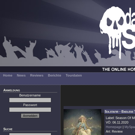
Home
News
Reviews
Berichte
Tourdaten
Anmeldung
Benutzername
Passwort
Solstafir - Endless
Label: Season Of Mi
VÖ: 06.11.2020
Homepage
|
MySpa
Suche
Art: Review