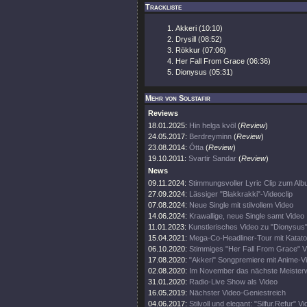
Trackliste
Akkeri (10:10)
Drysill (08:52)
Rökkur (07:06)
Her Fall From Grace (06:36)
Dionysus (05:31)
Mehr von Solstafir
Reviews
18.01.2025:
Hin helga kvöl
(
Review
)
24.05.2017:
Berdreyminn
(
Review
)
23.08.2014:
Ótta
(
Review
)
19.10.2011:
Svartir Sandar
(
Review
)
News
09.11.2024:
Stimmungsvoller Lyric Clip zum Al
27.09.2024:
Lässiger "Blakkrakki"-Videoclip
07.08.2024:
Neue Single mit stilvollem Video
14.06.2024:
Krawallige, neue Single samt Video
11.01.2023:
Kunstlerisches Video zu "Dionysus
15.04.2021:
Mega-Co-Headliner-Tour mit Katato
06.10.2020:
Stimmiges "Her Fall From Grace" V
17.08.2020:
"Akkeri" Songpremiere mit Anime-V
02.08.2020:
Im November das nächste Meister
31.01.2020:
Radio-Live Show als Video
16.05.2019:
Nächster Video-Geniestreich
04.06.2017:
Stilvoll und elegant: "Silfur.Refur" Vi