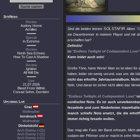
SiteNews
Review
Audrey Horne
SOLSTAFIR
Sind die beiden letzten
Alben
"O
Achilles
sie Dauerbrenner in meinem Player und mit d
Special
erschaffen hat?
In Extremo
Definitiv!
Review
Ist
"Endless Twilight of Codependent Love"
North Sea Echoes
How To Cast A Shadow
Kann leider auch sein!
Review
Große Töne, harte Worte! Aber es ist eben für al
Ignition
All Will Die
haben, leider ein wenig unrund, was uns die Is
nicht das erhoffte Jahrtausendalbum. Nicht
Live
21.07.2026
Nein. Und daran ist sicher nicht allein das Verw
Bleed From Within
Conrad Sohm, Dornbirn
"Endless Twilight of Codependent Love"
is
Upcoming Live
nordischer Note. Es ist auch unverkennba
Graz
fesselnde und zum Niederknien traumhafte 
Wolfmother
manch schiefe Note ersetzt, die die erhof
Innsbruck
immer richtig fesseln wollen.
Wolfmother
Dinkelsbühl
Das mag alte Fans der Band erfreuen. Mich aber
Arch Enemy (+21)
Arch Enemy (+21)
sodann der Pförtner und er macht in zehn Minu
Arch Enemy (+21)