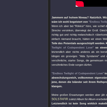
Jammern auf hohem Niveau? Natürlich. Wü
wäre ich wohl begeistert von
"Endless Twil
Wenn ich aber bei
"Rökkür"
höre, wie schief d
Strecke versinken, überwiegt der Groll. Gleich
richtig gut und richtig melancholisch rüberko
einfach niemand braucht, hätten wir einen We
Teile des Potentials ausgeschöpft werden
Twilight of Codependent Love"
so einen 
letztendlich aber nichts anderes als ein bo
klingen ein grooviges
"Alda Syndanne"
und d
versöhnliche, starke Songs, die gemeinsam m
versöhnliches Ende sorgen dürfen.
"Endless Twilight of Codependent Love"
is
abwechslungsreich, vollkommen eigenstän
jene, denen die Isländer seit ihrem Reifep
klangen.
Meine großen Erwartungen werden aber jäh en
SOLSTAFIR
zuletzt Album für Album erarbeit
Letztendlich ist kein Song wirklich mak