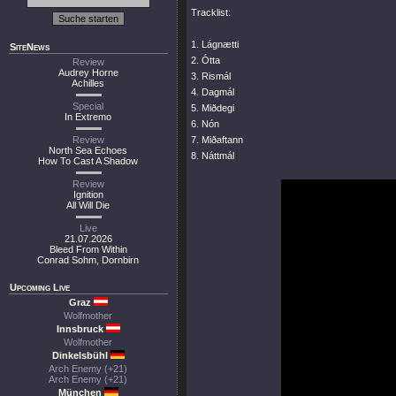
Tracklist:
1. Lágnætti
SiteNews
2. Ótta
Review
Audrey Horne
3. Rismál
Achilles
4. Dagmál
Special
5. Miðdegi
In Extremo
6. Nón
Review
7. Miðaftann
North Sea Echoes
8. Náttmál
How To Cast A Shadow
Review
Ignition
All Will Die
Live
21.07.2026
Bleed From Within
Conrad Sohm, Dornbirn
Upcoming Live
Graz
Wolfmother
Innsbruck
Wolfmother
Dinkelsbühl
Arch Enemy (+21)
Arch Enemy (+21)
München