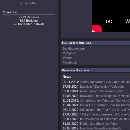
Rose Tattoo
Statistics
7713 Reviews
912 Berichte
26 Konzerte/Festivals
Solstafir im Internet
Bandhomepage
MySpace
Twitter
Facebook
Mehr von Solstafir
News
09.11.2024:
Stimmungsvoller Lyric Clip zum Al
27.09.2024:
Lässiger "Blakkrakki"-Videoclip
07.08.2024:
Neue Single mit stilvollem Video
14.06.2024:
Krawallige, neue Single samt Video
11.01.2023:
Kunstlerisches Video zu "Dionysus
15.04.2021:
Mega-Co-Headliner-Tour mit Katato
06.10.2020:
Stimmiges "Her Fall From Grace" V
17.08.2020:
"Akkeri" Songpremiere mit Anime-V
02.08.2020:
Im November das nächste Meister
31.01.2020:
Radio-Live Show als Video
16.05.2019:
Nächster Video-Geniestreich