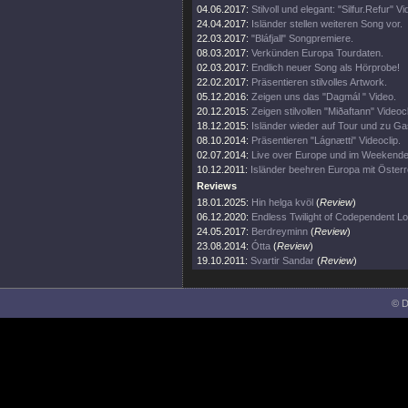
04.06.2017:
Stilvoll und elegant: "Silfur.Refur" Vi
24.04.2017:
Isländer stellen weiteren Song vor.
22.03.2017:
"Bláfjall" Songpremiere.
08.03.2017:
Verkünden Europa Tourdaten.
02.03.2017:
Endlich neuer Song als Hörprobe!
22.02.2017:
Präsentieren stilvolles Artwork.
05.12.2016:
Zeigen uns das "Dagmál " Video.
20.12.2015:
Zeigen stilvollen "Miðaftann" Videocl
18.12.2015:
Isländer wieder auf Tour und zu Gas
08.10.2014:
Präsentieren "Lágnætti" Videoclip.
02.07.2014:
Live over Europe und im Weekende
10.12.2011:
Isländer beehren Europa mit Österr
Reviews
18.01.2025:
Hin helga kvöl
(
Review
)
06.12.2020:
Endless Twilight of Codependent L
24.05.2017:
Berdreyminn
(
Review
)
23.08.2014:
Ótta
(
Review
)
19.10.2011:
Svartir Sandar
(
Review
)
© D