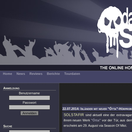
Home
News
Reviews
Berichte
Tourdaten
Anmeldung
Benutzername
Passwort
22.07.2014: Isländer mit neuer "Ótta"-Hörprobe
SOLSTAFIR
sind aktuell eine der extravag
ihrem neuen Werk
"Ótta"
vor der Tür, aus dem
erscheint am 29. August via Season Of Mist.
Suche