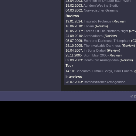
23.04.2003:
Kommen im Oktober nach Wien!
19.02.2003:
Auf dem Weg ins Studio
04.03.2002:
Norwegischer Grammy
Reviews
19.01.2024:
Inspiratio Profanus
(
Review
)
16.06.2018:
Eonian
(
Review
)
16.05.2017:
Forces Of The Northern Night
(
Rev
24.09.2010:
Abrahadabra
(
Review
)
05.07.2009:
Enthrone Darkness Triumphant
(
Cl
28.10.2008:
The Invaluable Darkness
(
Review
)
16.04.2007:
In Sorte Diaboli
(
Review
)
25.11.2005:
Stormblast 2005
(
Review
)
02.09.2003:
Death Cult Armageddon
(
Review
)
Tour
14.10:
Behemoth, Dimmu Borgir, Dark Funeral
@
Interviews
28.07.2003:
Bombastischer Armageddon
© D