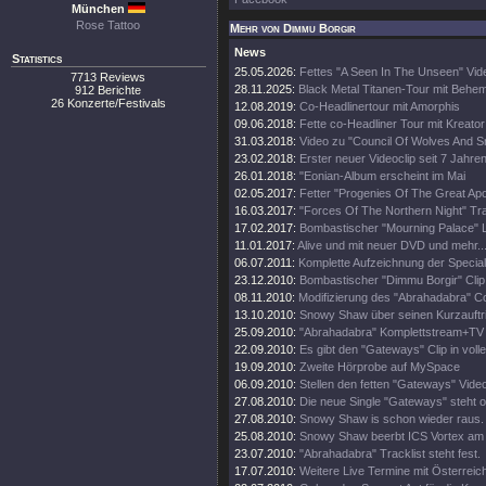
München
Rose Tattoo
Mehr von Dimmu Borgir
News
Statistics
25.05.2026:
Fettes "A Seen In The Unseen" Vid
7713 Reviews
28.11.2025:
Black Metal Titanen-Tour mit Behe
912 Berichte
26 Konzerte/Festivals
12.08.2019:
Co-Headlinertour mit Amorphis
09.06.2018:
Fette co-Headliner Tour mit Kreato
31.03.2018:
Video zu "Council Of Wolves And 
23.02.2018:
Erster neuer Videoclip seit 7 Jahren
26.01.2018:
"Eonian-Album erscheint im Mai
02.05.2017:
Fetter "Progenies Of The Great Apo
16.03.2017:
"Forces Of The Northern Night" Trai
17.02.2017:
Bombastischer "Mourning Palace" Li
11.01.2017:
Alive und mit neuer DVD und mehr..
06.07.2011:
Komplette Aufzeichnung der Specia
23.12.2010:
Bombastischer "Dimmu Borgir" Clip 
08.11.2010:
Modifizierung des "Abrahadabra" C
13.10.2010:
Snowy Shaw über seinen Kurzauftri
25.09.2010:
"Abrahadabra" Komplettstream+TV Au
22.09.2010:
Es gibt den "Gateways" Clip in volle
19.09.2010:
Zweite Hörprobe auf MySpace
06.09.2010:
Stellen den fetten "Gateways" Video
27.08.2010:
Die neue Single "Gateways" steht o
27.08.2010:
Snowy Shaw is schon wieder raus.
25.08.2010:
Snowy Shaw beerbt ICS Vortex am
23.07.2010:
"Abrahadabra" Tracklist steht fest.
17.07.2010:
Weitere Live Termine mit Österreic