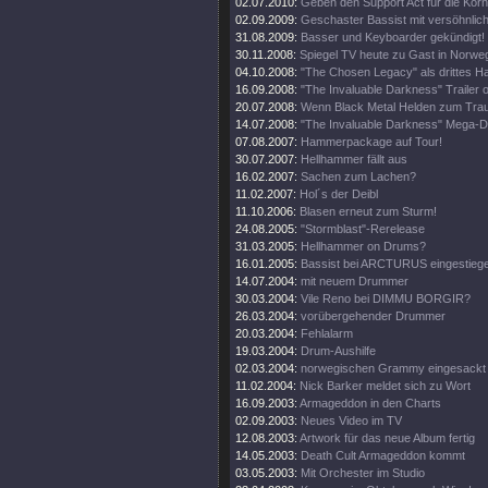
02.07.2010:
Geben den Support Act für die Korn
02.09.2009:
Geschaster Bassist mit versöhnlic
31.08.2009:
Basser und Keyboarder gekündigt!
30.11.2008:
Spiegel TV heute zu Gast in Norwe
04.10.2008:
"The Chosen Legacy" als drittes 
16.09.2008:
"The Invaluable Darkness" Trailer o
20.07.2008:
Wenn Black Metal Helden zum Trau
14.07.2008:
"The Invaluable Darkness" Mega-
07.08.2007:
Hammerpackage auf Tour!
30.07.2007:
Hellhammer fällt aus
16.02.2007:
Sachen zum Lachen?
11.02.2007:
Hol´s der Deibl
11.10.2006:
Blasen erneut zum Sturm!
24.08.2005:
"Stormblast"-Rerelease
31.03.2005:
Hellhammer on Drums?
16.01.2005:
Bassist bei ARCTURUS eingestieg
14.07.2004:
mit neuem Drummer
30.03.2004:
Vile Reno bei DIMMU BORGIR?
26.03.2004:
vorübergehender Drummer
20.03.2004:
Fehlalarm
19.03.2004:
Drum-Aushilfe
02.03.2004:
norwegischen Grammy eingesackt
11.02.2004:
Nick Barker meldet sich zu Wort
16.09.2003:
Armageddon in den Charts
02.09.2003:
Neues Video im TV
12.08.2003:
Artwork für das neue Album fertig
14.05.2003:
Death Cult Armageddon kommt
03.05.2003:
Mit Orchester im Studio