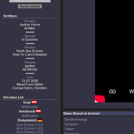
SiteNews
Review
Audrey Horne
Achilles
Special
In Extremo
Review
North Sea Echoes
How To Cast A Shadow
Review
Ignition
All Will Die
Live
21.07.2026
Bleed From Within
Conrad Sohm, Dornbirn
Upcoming Live
Graz
Wolfmother
Innsbruck
Dimmu Borgir im Internet
Wolfmother
Bandhomepage
Dinkelsbühl
MySpace
Arch Enemy (+21)
Arch Enemy (+21)
Twitter
Arch Enemy (+21)
Facebook