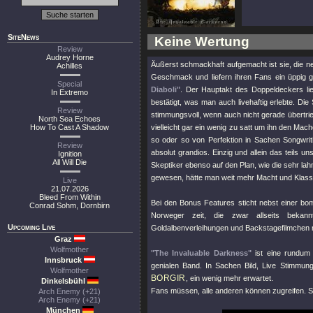
SiteNews
Keine Wertung
Review
Audrey Horne
Äußerst schmackhaft aufgemacht ist sie, die 
Achilles
Geschmack und liefern ihren Fans ein üppig 
Special
Diaboli"
. Der Hauptakt des Doppeldeckers lie
In Extremo
bestätigt, was man auch livehaftig erlebte. Di
Review
stimmungsvoll, wenn auch nicht gerade übertrie
North Sea Echoes
How To Cast A Shadow
vielleicht gar ein wenig zu satt um ihn den Mac
so oder so von Perfektion in Sachen Songwri
Review
absolut grandios. Einzig und allein das teils un
Ignition
All Will Die
Skeptiker ebenso auf den Plan, wie die sehr l
gewesen, hätte man weit mehr Macht und Klass
Live
21.07.2026
Bleed From Within
Bei den Bonus Features sticht nebst einer bo
Conrad Sohm, Dornbirn
Norweger zeit, die zwar allseits bekann
Upcoming Live
Goldalbenverleihungen und Backstagefilmchen r
Graz
Wolfmother
"The Invaluable Darkness"
ist eine rundum 
Innsbruck
genialen Band. In Sachen Bild, Live Stimmung
Wolfmother
BORGIR
, ein wenig mehr erwartet.
Dinkelsbühl
Fans müssen, alle anderen können zugreifen. S
Arch Enemy (+21)
Arch Enemy (+21)
München