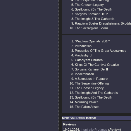
The Serpentine Offering
The Chosen Legacy
Spellbound (By The Devil)
Sorgens Kammer Del 2
The Insight & The Catharsis
Raabjorn Speiler Draugheimens Skodd
The Sacrilegious Scorn
"Wacken Open Air 2007"
Introduction
Progenies Of The Great Apocalypse
Vredesbyrd
Cataclysm Children
Kings Of The Carnival Creation
Sorgens Kammer Del II
Indoctrination
A Succubus In Rapture
The Serpentine Offering
The Chosen Legacy
The Insight And The Catharsis
Spellbound (By The Devil)
Mourning Palace
The Fallen Arises
Mehr von Dimmu Borgir
Reviews
19.01.2024:
Inspiratio Profanus
(
Review
)