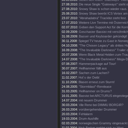
27.08.2010:
Die neue Single "Gateways" steht o
27.08.2010:
Snowy Shaw is schon wieder raus.
25.08.2010:
Snowy Shaw beerbt ICS Vortex am
23.07.2010:
"Abrahadabra" Tracklist steht fest.
17.07.2010:
Weitere Live Termine mit Österreic
02.07.2010:
Geben den Support Act für die Korn
02.09.2009:
Geschaster Bassist mit versöhnlic
31.08.2009:
Basser und Keyboarder gekündigt!
30.11.2008:
Spiegel TV heute zu Gast in Norwe
04.10.2008:
"The Chosen Legacy" als drittes 
16.09.2008:
"The Invaluable Darkness" Trailer o
20.07.2008:
Wenn Black Metal Helden zum Trau
14.07.2008:
"The Invaluable Darkness" Mega-
07.08.2007:
Hammerpackage auf Tour!
30.07.2007:
Hellhammer fällt aus
16.02.2007:
Sachen zum Lachen?
11.02.2007:
Hol´s der Deibl
11.10.2006:
Blasen erneut zum Sturm!
24.08.2005:
"Stormblast"-Rerelease
31.03.2005:
Hellhammer on Drums?
16.01.2005:
Bassist bei ARCTURUS eingestieg
14.07.2004:
mit neuem Drummer
30.03.2004:
Vile Reno bei DIMMU BORGIR?
26.03.2004:
vorübergehender Drummer
20.03.2004:
Fehlalarm
19.03.2004:
Drum-Aushilfe
02.03.2004:
norwegischen Grammy eingesackt
11.02.2004:
Nick Barker meldet sich zu Wort