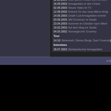
16.09.2003:
Armageddon in den Charts
02.09.2003:
Neues Video im TV
12.08.2003:
Artwork für das neue Album fertig
14.05.2003:
Death Cult Armageddon kommt
03.05.2003:
Mit Orchester im Studio
23.04.2003:
Kommen im Oktober nach Wien!
19.02.2003:
Auf dem Weg ins Studio
04.03.2002:
Norwegischer Grammy
Tour
14.10:
Behemoth, Dimmu Borgir, Dark Funeral
@
Interviews
28.07.2003:
Bombastischer Armageddon
© D