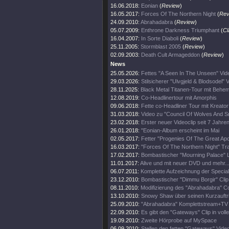
16.06.2018:
Eonian
(
Review
)
16.05.2017:
Forces Of The Northern Night
(
Rev
24.09.2010:
Abrahadabra
(
Review
)
05.07.2009:
Enthrone Darkness Triumphant
(
Cl
16.04.2007:
In Sorte Diaboli
(
Review
)
25.11.2005:
Stormblast 2005
(
Review
)
02.09.2003:
Death Cult Armageddon
(
Review
)
News
25.05.2026:
Fettes "A Seen In The Unseen" Vid
29.03.2026:
Stilsicherer "Ulvgjeld & Blodsodel" V
28.11.2025:
Black Metal Titanen-Tour mit Behe
12.08.2019:
Co-Headlinertour mit Amorphis
09.06.2018:
Fette co-Headliner Tour mit Kreato
31.03.2018:
Video zu "Council Of Wolves And 
23.02.2018:
Erster neuer Videoclip seit 7 Jahren
26.01.2018:
"Eonian-Album erscheint im Mai
02.05.2017:
Fetter "Progenies Of The Great Apo
16.03.2017:
"Forces Of The Northern Night" Trai
17.02.2017:
Bombastischer "Mourning Palace" Li
11.01.2017:
Alive und mit neuer DVD und mehr..
06.07.2011:
Komplette Aufzeichnung der Specia
23.12.2010:
Bombastischer "Dimmu Borgir" Clip 
08.11.2010:
Modifizierung des "Abrahadabra" C
13.10.2010:
Snowy Shaw über seinen Kurzauftri
25.09.2010:
"Abrahadabra" Komplettstream+TV Au
22.09.2010:
Es gibt den "Gateways" Clip in volle
19.09.2010:
Zweite Hörprobe auf MySpace
06.09.2010:
Stellen den fetten "Gateways" Video