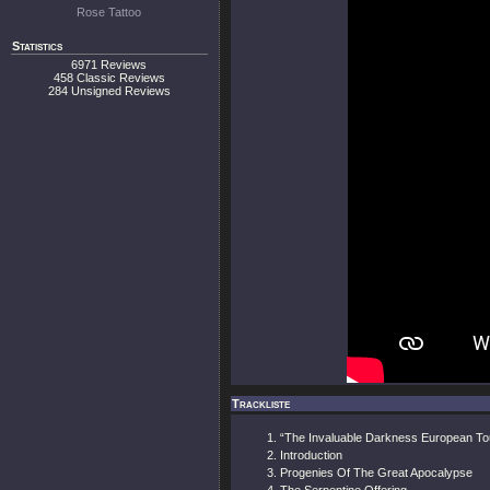
Rose Tattoo
Statistics
6971 Reviews
458 Classic Reviews
284 Unsigned Reviews
Trackliste
“The Invaluable Darkness European To
Introduction
Progenies Of The Great Apocalypse