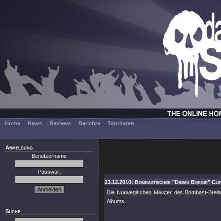
Home
News
Reviews
Berichte
Tourdaten
Anmeldung
Benutzername
Passwort
23.12.2010: Bombastischer "Dimmu Borgir" Clip
Die Norwegischen Meister des Bombast-Breitw
Albums:
Suche