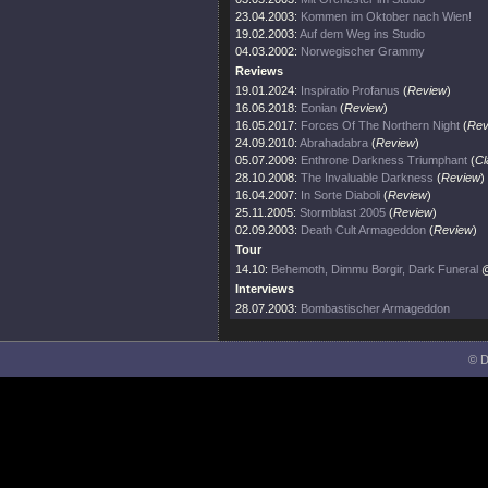
23.04.2003:
Kommen im Oktober nach Wien!
19.02.2003:
Auf dem Weg ins Studio
04.03.2002:
Norwegischer Grammy
Reviews
19.01.2024:
Inspiratio Profanus
(
Review
)
16.06.2018:
Eonian
(
Review
)
16.05.2017:
Forces Of The Northern Night
(
Rev
24.09.2010:
Abrahadabra
(
Review
)
05.07.2009:
Enthrone Darkness Triumphant
(
Cl
28.10.2008:
The Invaluable Darkness
(
Review
)
16.04.2007:
In Sorte Diaboli
(
Review
)
25.11.2005:
Stormblast 2005
(
Review
)
02.09.2003:
Death Cult Armageddon
(
Review
)
Tour
14.10:
Behemoth, Dimmu Borgir, Dark Funeral
@
Interviews
28.07.2003:
Bombastischer Armageddon
© D