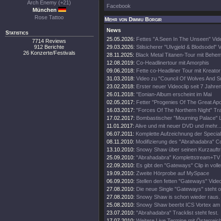
Arch Enemy (+21)
Facebook
München
Rose Tattoo
Mehr von Dimmu Borgir
News
Statistics
25.05.2026:
Fettes "A Seen In The Unseen" Vid
7714 Reviews
912 Berichte
29.03.2026:
Stilsicherer "Ulvgjeld & Blodsodel" V
26 Konzerte/Festivals
28.11.2025:
Black Metal Titanen-Tour mit Behe
12.08.2019:
Co-Headlinertour mit Amorphis
09.06.2018:
Fette co-Headliner Tour mit Kreato
31.03.2018:
Video zu "Council Of Wolves And 
23.02.2018:
Erster neuer Videoclip seit 7 Jahren
26.01.2018:
"Eonian-Album erscheint im Mai
02.05.2017:
Fetter "Progenies Of The Great Apo
16.03.2017:
"Forces Of The Northern Night" Trai
17.02.2017:
Bombastischer "Mourning Palace" Li
11.01.2017:
Alive und mit neuer DVD und mehr..
06.07.2011:
Komplette Aufzeichnung der Specia
08.11.2010:
Modifizierung des "Abrahadabra" C
13.10.2010:
Snowy Shaw über seinen Kurzauftri
25.09.2010:
"Abrahadabra" Komplettstream+TV Au
22.09.2010:
Es gibt den "Gateways" Clip in volle
19.09.2010:
Zweite Hörprobe auf MySpace
06.09.2010:
Stellen den fetten "Gateways" Video
27.08.2010:
Die neue Single "Gateways" steht o
27.08.2010:
Snowy Shaw is schon wieder raus.
25.08.2010:
Snowy Shaw beerbt ICS Vortex am
23.07.2010:
"Abrahadabra" Tracklist steht fest.
17.07.2010:
Weitere Live Termine mit Österreic