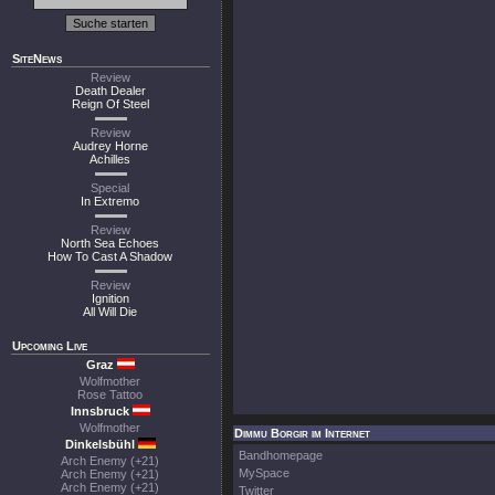
SiteNews
Review
Death Dealer
Reign Of Steel
Review
Audrey Horne
Achilles
Special
In Extremo
Review
North Sea Echoes
How To Cast A Shadow
Review
Ignition
All Will Die
Upcoming Live
Graz
Wolfmother
Rose Tattoo
Innsbruck
Wolfmother
Dimmu Borgir im Internet
Dinkelsbühl
Bandhomepage
Arch Enemy (+21)
MySpace
Arch Enemy (+21)
Arch Enemy (+21)
Twitter