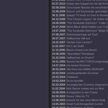
02.07.2010:
Geben den Support Act für die Korn
02.09.2009:
Geschaster Bassist mit versöhnlic
31.08.2009:
Basser und Keyboarder gekündigt!
30.11.2008:
Spiegel TV heute zu Gast in Norwe
04.10.2008:
"The Chosen Legacy" als drittes 
16.09.2008:
"The Invaluable Darkness" Trailer o
20.07.2008:
Wenn Black Metal Helden zum Trau
14.07.2008:
"The Invaluable Darkness" Mega-
07.08.2007:
Hammerpackage auf Tour!
30.07.2007:
Hellhammer fällt aus
16.02.2007:
Sachen zum Lachen?
11.02.2007:
Hol´s der Deibl
11.10.2006:
Blasen erneut zum Sturm!
24.08.2005:
"Stormblast"-Rerelease
31.03.2005:
Hellhammer on Drums?
16.01.2005:
Bassist bei ARCTURUS eingestieg
14.07.2004:
mit neuem Drummer
30.03.2004:
Vile Reno bei DIMMU BORGIR?
26.03.2004:
vorübergehender Drummer
20.03.2004:
Fehlalarm
19.03.2004:
Drum-Aushilfe
02.03.2004:
norwegischen Grammy eingesackt
11.02.2004:
Nick Barker meldet sich zu Wort
16.09.2003:
Armageddon in den Charts
02.09.2003:
Neues Video im TV
12.08.2003:
Artwork für das neue Album fertig
14.05.2003:
Death Cult Armageddon kommt
03.05.2003:
Mit Orchester im Studio