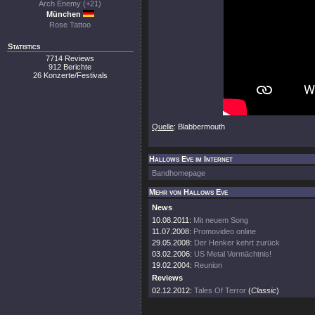
Arch Enemy (+21)
München
Rose Tattoo
Statistics
7714 Reviews
912 Berichte
26 Konzerte/Festivals
Quelle
: Blabbermouth
Hallows Eve im Internet
Bandhomepage
Mehr von Hallows Eve
News
10.08.2011:
Mit neuem Song
11.07.2008:
Promovideo online
29.05.2008:
Der Henker kehrt zurück
03.02.2006:
US Metal Vermächtnis!
19.02.2004:
Reunion
Reviews
02.12.2012:
Tales Of Terror
(
Classic
)