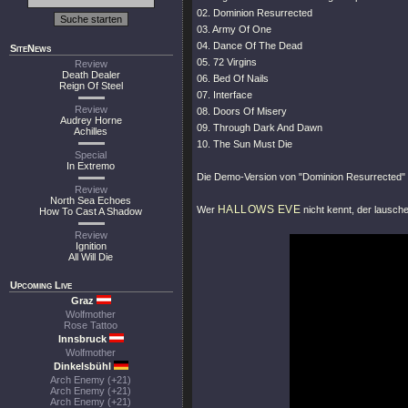
02. Dominion Resurrected
03. Army Of One
04. Dance Of The Dead
SiteNews
05. 72 Virgins
Review
Death Dealer
06. Bed Of Nails
Reign Of Steel
07. Interface
Review
08. Doors Of Misery
Audrey Horne
09. Through Dark And Dawn
Achilles
10. The Sun Must Die
Special
In Extremo
Die Demo-Version von
"Dominion Resurrected"
Review
North Sea Echoes
HALLOWS EVE
Wer
nicht kennt, der lausc
How To Cast A Shadow
Review
Ignition
All Will Die
Upcoming Live
Graz
Wolfmother
Rose Tattoo
Innsbruck
Wolfmother
Dinkelsbühl
Arch Enemy (+21)
Arch Enemy (+21)
Arch Enemy (+21)