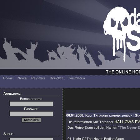
Home
News
Reviews
Berichte
Tourdaten
Anmeldung
Benutzername
Passwort
06.04.2008: Kult Thrasher kommen zurück! (H
HALLOWS E
Die reformierten Kult Thrasher
Das Retro-Eisen soll den Namen
"The Never-E
Suche
01. Night Of The Never-Ending Sleep