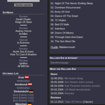
01. Night Of The Never-Ending Sleep
02. Dominion Resurrected
03. Army Of One
SiteNews
04. Dance Of The Dead
Review
Death Dealer
05. 72 Virgins
Reign Of Steel
06. Bed Of Nails
Review
07. Interface
Audrey Horne
08. Doors Of Misery
Achilles
09. Through Dark And Dawn
Special
10. The Sun Must Die
In Extremo
Quelle
: Blabbermouth
Review
North Sea Echoes
How To Cast A Shadow
Hallows Eve im Internet
Review
Bandhomepage
Ignition
All Will Die
Mehr von Hallows Eve
Upcoming Live
News
Graz
10.08.2011:
Mit neuem Song
Wolfmother
29.05.2008:
Der Henker kehrt zurück
Innsbruck
06.04.2008:
Kult Thrasher kommen zurück!
Wolfmother
03.02.2006:
US Metal Vermächtnis!
Dinkelsbühl
19.02.2004:
Reunion
Arch Enemy (+21)
Reviews
Arch Enemy (+21)
Arch Enemy (+21)
02.12.2012:
Tales Of Terror
(
Classic
)
München