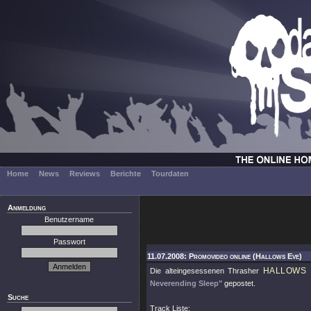
Home
News
Reviews
Berichte
Tourdaten
Anmeldung
Benutzername
Passwort
11.07.2008: Promovideo online (Hallows Eve)
HALLOWS 
Die alteingesessenen Thrasher
Neverending Sleep"
gepostet.
Suche
Track Liste: