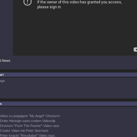
al News
net
age
in
Video zu poppigem "My Angel" Ohrwurm
Dritte Hitsingle samt coolem Videoclip
Drücken "Push The Pusher"-Video raus
Cooles Video mit Peter Stormare
Peter knackt "Revolution" Video raus.