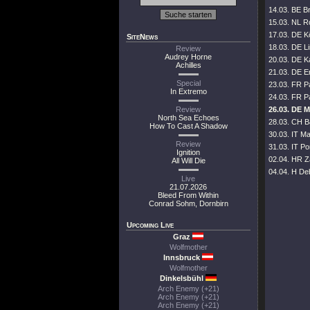
14.03. BE Br
15.03. NL R
17.03. DE Kö
SiteNews
18.03. DE L
Review
Audrey Horne
20.03. DE Ka
Achilles
21.03. DE Er
Special
23.03. FR Pa
In Extremo
24.03. FR Pa
Review
26.03. DE 
North Sea Echoes
28.03. CH Ba
How To Cast A Shadow
30.03. IT M
Review
31.03. IT Po
Ignition
02.04. HR Z
All Will Die
04.04. H Deb
Live
21.07.2026
Bleed From Within
Conrad Sohm, Dornbirn
Upcoming Live
Graz
Wolfmother
Innsbruck
Wolfmother
Dinkelsbühl
Arch Enemy (+21)
Arch Enemy (+21)
Arch Enemy (+21)