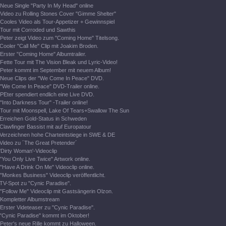
Neue Single "Party In My Head" online
Video zu Rolling Stones Cover "Gimme Shelter"
Cooles Video als Tour-Appetizer + Gewinnspiel
Tour mit Corroded und Sawthis
Peter zeigt Video zum "Coming Home" Titelsong.
Cooler "Call Me" Clip mit Joakim Broden.
Erster "Coming Home" Albumtrailer.
Fette Tour mit The Vision Bleak und Lyric-Video!
Peter kommt im September mit neuem Album!
Neue Clips der "We Come In Peace" DVD.
"We Come In Peace" DVD-Trailer online.
PEter spendiert endlich eine Live DVD.
"Into Darkness Tour" -Trailer online!
Tour mit Moonspell, Lake Of Tears+Swallow The Sun
Erreichen Gold-Status in Schweden
Clawfinger Bassist mit auf Europatour
Verzeichnen hohe Charteintstiege in SWE & DE
Video zu ´The Great Pretender´
'Dirty Woman'-Videoclip
"You Only Live Twice" Artwork online.
"Have A Drink On Me" Videoclip online.
"Monkes Business" Videoclip veröffentlicht.
TV-Spot zu "Cynic Paradise".
"Follow Me" Videoclip mit Gastsängerin Olzon.
Kompletter Albumstream
Erster Videteaser zu "Cynic Paradise".
"Cynic Paradise" kommt im Oktober!
Peter's neue Rille kommt zu Halloween.