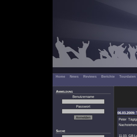
Home
News
Reviews
Berichte
Tourdaten
Anmeldung
Benutzername
Passwort
06.03.2009: 
Peter Tägt
Nachstehend 
Suche
11.03. GB L