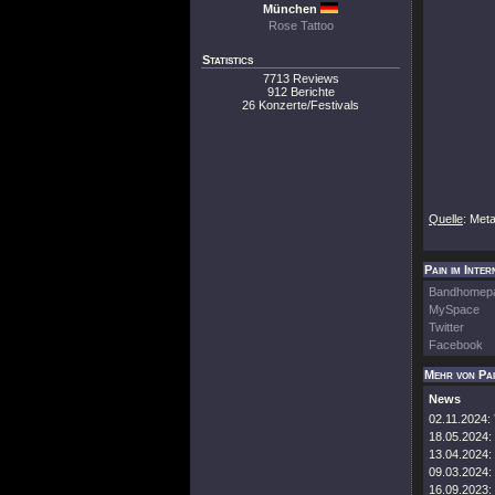
München
Rose Tattoo
Statistics
7713 Reviews
912 Berichte
26 Konzerte/Festivals
Quelle
: Met
Pain im Inter
Bandhomep
MySpace
Twitter
Facebook
Mehr von Pa
News
02.11.2024:
18.05.2024:
13.04.2024:
09.03.2024:
16.09.2023: