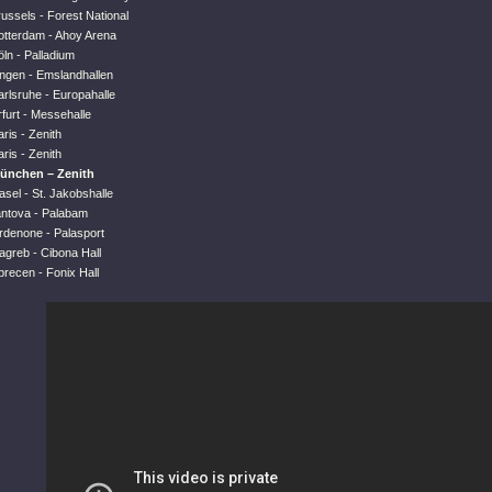
ussels - Forest National
otterdam - Ahoy Arena
ln - Palladium
ingen - Emslandhallen
rlsruhe - Europahalle
furt - Messehalle
ris - Zenith
ris - Zenith
München – Zenith
sel - St. Jakobshalle
antova - Palabam
rdenone - Palasport
agreb - Cibona Hall
recen - Fonix Hall