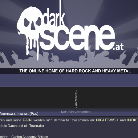
Kein Bild vorhanden.
Tourtrailer online. (Pain)
PAIN
NIGHTWISH
INDI
gren und seine
werden sich demnächst zusammen mit
und
die Daten und ein Tourtrailer:
ondon - Carling Academy Brixton