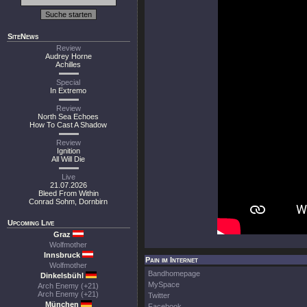
SiteNews
Review
Audrey Horne
Achilles
Special
In Extremo
Review
North Sea Echoes
How To Cast A Shadow
Review
Ignition
All Will Die
Live
21.07.2026
Bleed From Within
Conrad Sohm, Dornbirn
Upcoming Live
Graz
Wolfmother
Innsbruck
Pain im Internet
Wolfmother
Bandhomepage
Dinkelsbühl
MySpace
Arch Enemy (+21)
Arch Enemy (+21)
Twitter
München
Facebook