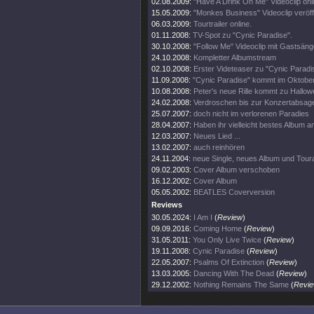
02.08.2009:
"Have A Drink On Me" Videoclip onl
15.05.2009:
"Monkes Business" Videoclip veröffe
06.03.2009:
Tourtrailer online.
01.11.2008:
TV-Spot zu "Cynic Paradise".
30.10.2008:
"Follow Me" Videoclip mit Gastsäng
24.10.2008:
Kompletter Albumstream
02.10.2008:
Erster Videteaser zu "Cynic Paradi
11.09.2008:
"Cynic Paradise" kommt im Oktober
10.08.2008:
Peter's neue Rille kommt zu Hallow
24.02.2008:
Verdroschen bis zur Konzertabsag
25.07.2007:
doch nicht im verlorenen Paradies
28.04.2007:
Haben ihr vielleicht bestes Album a
12.03.2007:
Neues Lied ...
13.02.2007:
auch reinhören
24.11.2004:
neue Single, neues Album und Toura
09.02.2003:
Cover Album verschoben
16.12.2002:
Cover Album
05.05.2002:
BEATLES Coverversion
Reviews
30.05.2024:
I Am I
(
Review
)
09.09.2016:
Coming Home
(
Review
)
31.05.2011:
You Only Live Twice
(
Review
)
19.11.2008:
Cynic Paradise
(
Review
)
22.05.2007:
Psalms Of Extinction
(
Review
)
13.03.2005:
Dancing With The Dead
(
Review
)
29.12.2002:
Nothing Remains The Same
(
Revi