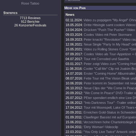
Rose Tattoo
Mehr von Pain
Statistics
News
7713 Reviews
02.11.2024:
Video zu poppigem "My Angel" Oh
912 Berichte
18.05.2024:
Dritte Hitsingle samt coolem Videocl
26 Konzerte/Festivals
13.04.2024:
Drücken "Push The Pusher"-Video
09.03.2024:
Cooles Video mit Peter Stormare
16.09.2023:
Peter knackt "Revolution" Video ra
12.06.2021:
Neue Single "Party In My Head" onl
15.05.2021:
Video zu Rolling Stones Cover "Gi
07.09.2017:
Cooles Video als Tour-Appetizer + 
04.07.2017:
Tour mit Corroded und Sawthis
03.01.2017:
Peter zeigt Video zum "Coming Hom
11.08.2016:
Cooler "Call Me" Clip mit Joakim Br
14.07.2016:
Erster "Coming Home" Albumtrailer.
08.07.2016:
Fette Tour mit The Vision Bleak und
10.06.2016:
Peter kommt im September mit neu
26.10.2012:
Neue Clips der "We Come In Peac
20.09.2012:
"We Come In Peace" DVD-Trailer on
25.07.2012:
PEter spendiert endlich eine Live 
26.06.2012:
"Into Darkness Tour" -Trailer online
17.04.2012:
Tour mit Moonspell, Lake Of Tear
20.09.2011:
Erreichen Gold-Status in Schweden
01.09.2011:
Clawfinger Bassist mit auf Europato
15.06.2011:
Verzeichnen hohe Charteintstiege 
19.04.2011:
'Dirty Woman'-Videoclip
22.03.2011:
"You Only Live Twice" Artwork onlin