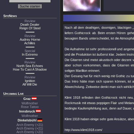
SiteNews
Review
Death Dealer
Nach all dem deathigen, doomigen, blackigen „
Reign Of Steel
liefern Gothicrock ab. Beim ersten Hören ge
Review
besagten Bands unterscheidet, ist die Atmosphä
Audrey Horne
Achilles
Die Aufnahme ist sehr professionell und angen
Special
In Extremo
und die Produktion ist äußerst klar. Jedem Ins
Die Gitarren sind meist akustisch oder dezent 
Review
aber schon vorkommen, dass die Gitarren etw
North Sea Echoes
How To Cast A Shadow
seligen Marillion erinnert.
Der Gesang hat für mich wenig mit Gothic zu tu
Review
Ignition
Das Intro hätte man sich sparen können, ist 
All Will Die
Abwechslung. Zeitweise denkt man sich wirklich:
Upcoming Live
Klimt 1918 erfinden den Gothicrock nicht ne
Graz
Rockmusik mit etwas poppigen Flair und Melanch
Wolfmother
Rose Tattoo
bedingte Kaufempfehlung aus, denn auf Dauer, w
Innsbruck
Wolfmother
Klimt 1918 haben einige sehr gute Ansätze, abe
Dinkelsbühl
Arch Enemy (+21)
Arch Enemy (+21)
http://www.klimt1918.com/
Arch Enemy (+21)