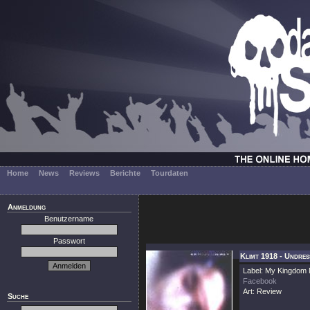
Home
News
Reviews
Berichte
Tourdaten
Anmeldung
Benutzername
Passwort
Klimt 1918 - Undre
Label: My Kingdom
Facebook
Art: Review
Suche