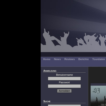
Home
News
Reviews
Berichte
Tourdaten
Anmeldung
Benutzername
Passwort
Suche