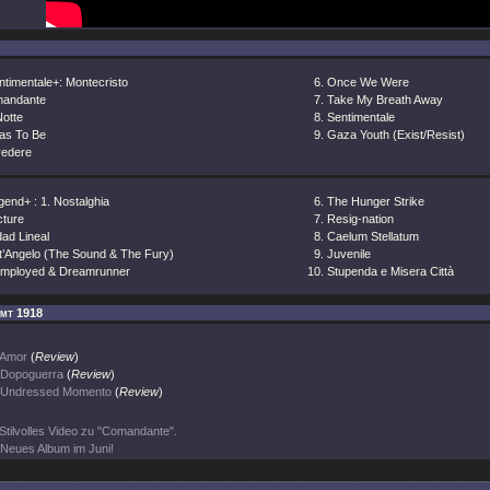
ntimentale+: Montecristo
Once We Were
andante
Take My Breath Away
Notte
Sentimentale
Was To Be
Gaza Youth (Exist/Resist)
vedere
end+ : 1. Nostalghia
The Hunger Strike
cture
Resig-nation
ad Lineal
Caelum Stellatum
t’Angelo (The Sound & The Fury)
Juvenile
mployed & Dreamrunner
Stupenda e Misera Città
imt 1918
Amor
(
Review
)
Dopoguerra
(
Review
)
Undressed Momento
(
Review
)
Stilvolles Video zu "Comandante".
Neues Album im Juni!