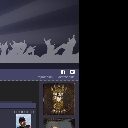
Impressum
Datenschutz
DarksceneTom