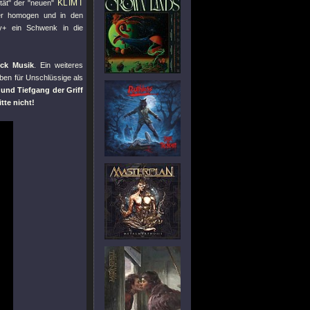
KLIMT
tät
" der "
neuen
"
der homogen und in den
+ ein Schwenk in die
ück Musik
. Ein weiteres
ben für Unschlüssige als
und Tiefgang der Griff
te nicht!