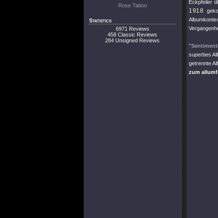
Eckpfeiler d
Rose Tattoo
1918
gekon
Albumkonte
Statistics
Vergangenhe
6971 Reviews
458 Classic Reviews
284 Unsigned Reviews
"Sentiment
superbes Al
getrennte A
zum allumf