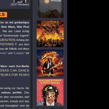
(3237 Reviews)
8.5
on an mit großartiger,
re New Wave, 90er Post
e
. Wie das Label richtig
el
"Sentimentale Jugend"
EUBAUTEN
) Anfang der
RISTIANE F.
aus dem
au die Stilistik und diese
roes"
und
"Lodger"
tief
est- nach Ost-Berlin
DEAD CAN DANCE
n
TEARS FOR FEARS
a
ei wenig zur Sache. Als
r nahezu perfekt
. Das
bum aber verstanden, darf
orkehrt, erlaubt sich das
nd Nostalghia
" sind die