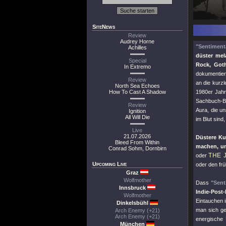
SiteNews
Review
Audrey Horne
"Sentiment
Achilles
düster mel
Special
Rock, Got
In Extremo
dokumentier
Review
an die kurz
North Sea Echoes
How To Cast A Shadow
1980er Jahr
Sachbuch-B
Review
Aura, die un
Ignition
All Will Die
im Blut sind
Live
21.07.2026
Düstere Ku
Bleed From Within
machen, u
Conrad Sohm, Dornbirn
THE 
oder
Upcoming Live
oder den fr
Graz
Wolfmother
Dass
"Sent
Innsbruck
Indie-Post
Wolfmother
Eintauchen 
Dinkelsbühl
man sich ge
Arch Enemy (+21)
Arch Enemy (+21)
energische
München