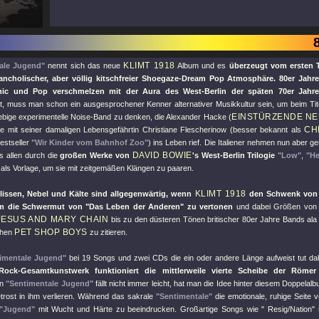
KLIMT 1918
ale Jugend"
nennt sich das neue
Album und es
überzeugt vom ersten T
ancholischer, aber völlig kitschfreier Shoegaze-Dream Pop Atmosphäre. 80er Jah
hic und Pop verschmelzen mit der Aura des West-Berlin der späten 70er Jahr
t, muss man schon ein ausgesprochener Kenner alternativer Musikkultur sein, um beim Tit
EINSTÜRZENDE N
lebige experimentelle Noise-Band zu denken, die Alexander Hacke (
CH
e mit seiner damaligen Lebensgefährtin Christiane Flescherinow (besser bekannt als
estseller
"Wir Kinder vom Bahnhof Zoo"
) ins Leben rief. Die Italiener nehmen nun aber gen
DAVID BOWIE
s allen durch die
großen Werke von
's West-Berlin Trilogie
"Low"
,
"He
, als Vorlage, um sie mit zeitgemäßen Klängen zu paaren.
KLIMT 1918
lissen, Nebel und Kälte sind allgegenwärtig, wenn
den Schwenk von W
m die Schwermut von
"Das Leben der Anderen"
zu vertonen
und dabei Größen vo
JESUS AND MARY CHAIN
bis zu den düsteren Tönen britischer 80er Jahre Bands al
PET SHOP BOYS
ühen
zu zitieren.
imentale Jugend"
bei 19 Songs und zwei CDs die ein oder andere Länge aufweist tut dab
-Rock-Gesamtkunstwerk funktioniert die mittlerweile vierte Scheibe der Röme
in
"Sentimentale Jugend"
fällt nicht immer leicht, hat man die Idee hinter diesem Doppelal
trost in ihm verlieren. Während das sakrale
"Sentimentale"
die emotionale, ruhige Seite v
"Jugend"
mit Wucht und Härte zu beeindrucken. Großartige Songs wie
" Resig/Nation"
u