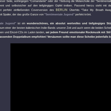
ieser Seite, wohingegen "
Comandante
" oder der Titelsong die Melancholie der "
Sentimentali
nt und selbstsicher auf den tiefgängigen Gipfel treiben. Passend hierzu steht mit 
BERLIN
xt perfekt einfließenden Coverversion des
Überhits "
Take My Breath Away
it Spalier, der das große Ganze von
"Sentimentale Jugend"
perfekt krönt.
ale Jugend"
ist ein
wunderschönes, ein absolut wertvolles und tiefgängiges St
bum einer der besten italienischen Indie-Bands unserer Zeit und auch wenn die beiden Schei
lben und Einzel-CDs im Laden landen,
sei jedem Freund emotionaler Rockmusik mit Stil 
assenden Doppelalbum empfohlen! Versäumen sollte man diese Scheibe jedenfalls bit