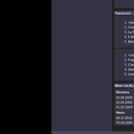
Trackliste
+Se
Com
La 
It 
Bel
+Jug
Fra
Ciud
San
Une
Mehr von Kl
Reviews
25.06.2026:
22.04.2005:
01.02.2004:
News
04.11.2016:
24.03.2008: