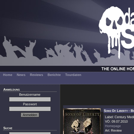
Home
News
Reviews
Berichte
Tourdaten
Anmeldung
Benutzername
Passwort
Sons Of Liberty - B
Label: Century Med
VÖ: 09.07.2010
Homepage
Suche
Art: Review