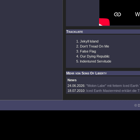
Trackliste
Jekyll lsland
Don't Tread On Me
False Flag
Our Dying Republic
lndentured Servitude
Mehr von Sons Of Liberty
News
24.06.2026:
"Molon Labe" mit fettem Iced Earth
18.07.2010:
Iced Earth Mastermind erklärt die 
© D