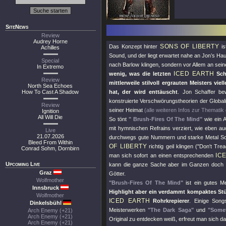
SiteNews
Review
Audrey Horne
SONS OF LIBERTY
Das Konzept hinter
is
Achilles
Sound, und der liegt erwartet nahe an Jon’s Hau
Special
nach Barlow klingen, sondern vor Allem an sei
In Extremo
ICED EARTH
wenig, was die letzten
Sche
Review
mittlerweile stilvoll ergrauten Meisters vi
North Sea Echoes
How To Cast A Shadow
hat, der wird enttäuscht
. Jon Schaffer be
konstruierte Verschwörungstheorien der Global
Review
seiner Heimat
(alle weiteren Infos zur Thematik 
Ignition
All Will Die
So tönt
" Brush-Fires Of The Mind"
wie ein A
mit hymnischen Refrains verziert, wie eben au
Live
21.07.2026
durchwegs gute Nummern und starke Metal Son
Bleed From Within
OF LIBERTY
richtig geil klingen (
"Don't Tre
Conrad Sohm, Dornbirn
IC
man sich sofort an einen entsprechenden
Upcoming Live
kann die ganze Sache aber im Ganzen doch ei
Graz
Götter.
Wolfmother
"Brush-Fires Of The Mind"
ist ein gutes M
Innsbruck
Highlight aber ein verdammt kompaktes Stüc
Wolfmother
ICED EARTH
Rohrkrepierer
. Einige Son
Dinkelsbühl
Meisterwerken
"The Dark Saga"
und
"Some
Arch Enemy (+21)
Arch Enemy (+21)
Original zu entdecken weiß, erfreut man sich da
Arch Enemy (+21)