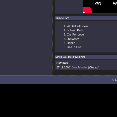
Trackliste
We All Fall Down
Itchyoo Park
Cry For Love
Runaway
Dance
I'm On Fire
Mehr von Blue Murder
Reviews
27.11.2003:
Blue Murder
(
Classic
)
© D