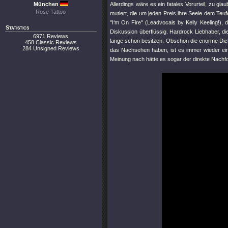
München
Allerdings wäre es ein fatales Vorurteil, zu gla
Rose Tattoo
mutiert, die um jeden Preis ihre Seele dem Teu
"I‘m On Fire"
(Leadvocals by Kelly Keeling!),
Statistics
Diskussion überflüssig. Hardrock Liebhaber, di
6971 Reviews
lange schon besitzen. Obschon die enorme Dic
458 Classic Reviews
284 Unsigned Reviews
das Nachsehen haben, ist es immer wieder ei
Meinung nach hätte es sogar der direkte Nachf