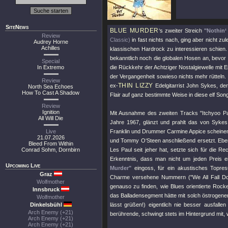
SiteNews
BLUE MURDER
‘s zweiter Streich
"Nothin‘
Review
Classic)
in fast nichts nach, ging aber nicht zul
Audrey Horne
Achilles
klassischen Hardrock zu interessieren schien
bekanntlich noch die globalen Hosen an, bevor
Special
In Extremo
die Rückkehr der Achtziger Nostalgiewelle mit 
der Vergangenheit sowieso nichts mehr rütteln. F
Review
THIN LIZZY
ex-
Edelgitarrist John Sykes, de
North Sea Echoes
How To Cast A Shadow
Flair auf ganz bestimmte Weise in diese elf Song
Review
Ignition
Mit Ausnahme des zweiten Tracks
"Itchyoo P
All Will Die
Jahre 1967, glänzt und prahlt das von Sykes
Live
Franklin und Drummer Carmine Appice scheinen
21.07.2026
und Tommy O‘Steen anschließend ersetzt. Ebens
Bleed From Within
Conrad Sohm, Dornbirn
Les Paul seit jeher hat, setzte sich für die R
Erkenntnis, dass man nicht um jeden Preis 
Upcoming Live
Murder"
eingoss, für ein akustisches Topres
Graz
Charme versehene Nummern (
"We All Fall D
Wolfmother
genauso zu finden, wie Blues orientierte Rock
Innsbruck
das Balladensegment hätte mit solch östrogen
Wolfmother
Dinkelsbühl
lässt grüßen!) eigentlich nie besser ausfallen
Arch Enemy (+21)
berührende, schwingt stets im Hintergrund mit
Arch Enemy (+21)
Arch Enemy (+21)