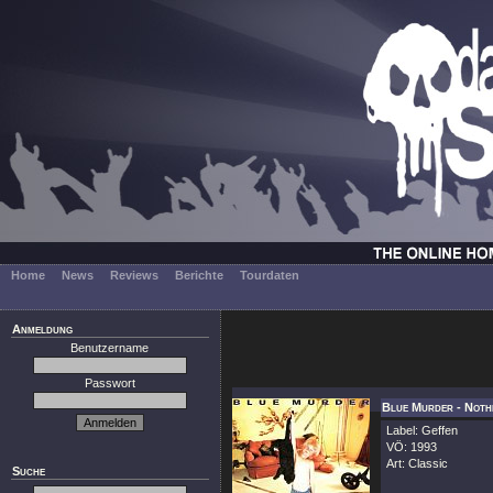
Home
News
Reviews
Berichte
Tourdaten
Anmeldung
Benutzername
Passwort
Blue Murder - Noth
Label: Geffen
VÖ: 1993
Art: Classic
Suche