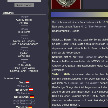
SiteNews
Review
Audrey Horne
SAN
Vor nicht einmal einem Jahr, haben mich
Achilles
Nun steht schon Album Nr. 2
"The Poisoner"
Special
Underground zu Buche.
In Extremo
Review
Gleich zu Beginn fällt auf, dass die Songs vie
North Sea Echoes
How To Cast A Shadow
als das Debut. Erica Stoltz schraubt ihre toll
depressiver, fast melancholisch. Sofort schieß
Review
sehr an die Niederländer.
Ignition
All Will Die
Natürlich gibt es auf
"The Poisoner"
aber auc
Metal schaffen, obwohl eher die NWOBHM der 
Live
21.07.2026
Classicrock, gepaart mit traditionellen Metal Kl
Bleed From Within
vermischt.
Conrad Sohm, Dornbirn
SANHEDRIN
muss man aber schon beschein
Upcoming Live
nämlich beim mittlerweile x-ten Durchlauf das 
Graz
wie mich
"A Funeral For The World"
begeist
Wolfmother
Großartige Songs die total begeistern auf der 
Innsbruck
anzuhören und auch musikalisch stark umgeset
Wolfmother
Debut zu jeder Sekunde dieses Gefühl, dass d
Dinkelsbühl
dass es mir alles etwas zu konstruiert klingt. V
Arch Enemy (+21)
Arch Enemy (+21)
deshalb selbst zu hoch.
München