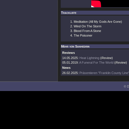
Trackliste
Meditation (All My Gods Are Gone)
Wind On The Storm
Blood From A Stone
The Poisoner
Mehr von Sanhedrin
Reviews
14.05.2025:
Heat Lightning
(
Review
)
05.01.2019:
A Funeral For The World
(
Review
)
News
26.02.2025:
Präsentieren "Franklin County Line"
© D