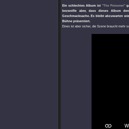
Ein schlechtes Album ist
"The Poisoner"
ga
bezweifle aber, dass dieses Album den 
Geschmacksache. Es bleibt abzuwarten wie 
Bühne präsentiert.
Eines ist aber sicher, die Szene braucht mehr so