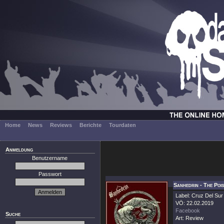
Home
News
Reviews
Berichte
Tourdaten
Anmeldung
Benutzername
Passwort
Sanhedrin - The Poi
Label: Cruz Del Sur
VÖ: 22.02.2019
Facebook
Suche
Art: Review