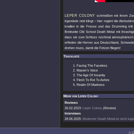
LEPER COLONY
schmeißen mit ihrem Zw
irgendwie nett klingt – hier regiert die Abrissb
knallen in die Fresse und das Drumming tritt 
Breitseite Old School Death Metal mit thrash
dass sie zum Schluss nochmal atmosphärisch ei
erfinden die Herren aus Deutschland, Schwede
drehen muss, damit die Fetzen fliegen!
Trackliste
Facing The Faceless
Master’s Voice
The Age Of Insanity
Flesh To Rot To Ashes
Realm Of Madness
Mehr von Leper Colony
Reviews
26.02.2023:
Leper Colony
(
Review
)
Interviews
28.06.2025:
Moderner Death Metal ist nicht kap
© D