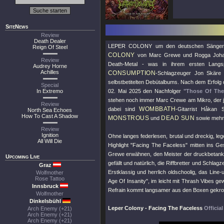
SiteNews
Review
Death Dealer
LEPER COLONY um den deutschen Sänger 
Reign Of Steel
COLONY
von Marc Grewe und Rogga Johanss
Review
Death-Metal - was in ihrem ersten Langs
Audrey Horne
Achilles
CONSUMPTION
-Schlagzeuger Jon Skäre u
selbstbetitelten Debütalbums. Nach dem Erfolg
Special
In Extremo
02. Mai 2025 den Nachfolger
"Those Of The
stehen noch immer Marc Crewe am Mikro, der j
Review
WOMBBATH
dabei sind
-Gitarrist Håkan
North Sea Echoes
How To Cast A Shadow
MONSTROUS
DEAD SUN
und
sowie mehr
Review
Ignition
Ohne langes federlesen, brutal und dreckig, le
All Will Die
Highlight
"Facing The Faceless"
mitten ins Ges
Grewe erwähnen, den Meister der druckbetankte
Upcoming Live
gefällt und natürlich, die Riffbretter und Sch
Graz
Erstklassig und herrlich oldschoolig, das Lin
Wolfmother
Rose Tattoo
Age Of Insanity"
, im leicht mit Thrash Vibes g
Innsbruck
Refrain kommt langsamer aus den Boxen gekr
Wolfmother
Dinkelsbühl
Leper Colony - Facing The Faceless
Officia
Arch Enemy (+21)
Arch Enemy (+21)
Arch Enemy (+21)