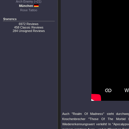
Arch Enemy (+21)
München
Rose Tattoo
Statistics
6972 Reviews
458 Classic Reviews
284 Unsigned Reviews
Auch
"Realm Of Madness"
steht durchweg
Knochenbrecher
"Those Of The Morbid Inc
Wiedererkennungswert verleiht! In
"Apocalyps