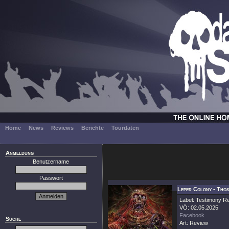
Home
News
Reviews
Berichte
Tourdaten
Anmeldung
Benutzername
Passwort
Leper Colony - Tho
Label: Testimony R
VÖ: 02.05.2025
Facebook
Suche
Art: Review