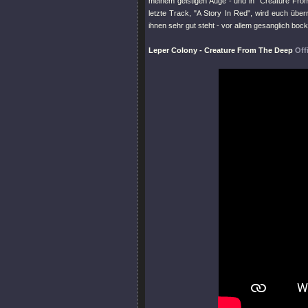
meinem geistigen Auge - und in
"Creature Fro
letzte Track,
"A Story In Red"
, wird euch übe
ihnen sehr gut steht - vor allem gesanglich bock
Leper Colony - Creature From The Deep
Off