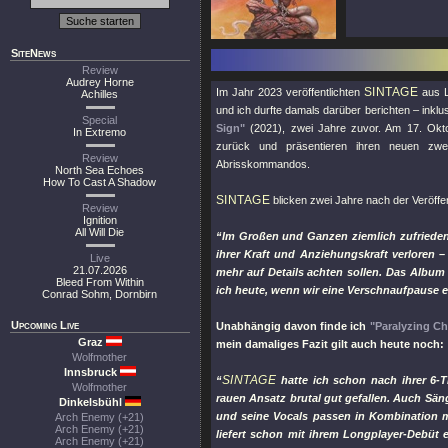
SiteNews
Review
Audrey Horne
SINTAGE
Im Jahr 2023 veröffentlichten
aus L
Achilles
und ich durfte damals darüber berichten – inklus
Special
Sign"
(2021), zwei Jahre zuvor. Am 17. Ok
In Extremo
zurück und präsentieren ihren neuen zweite
Review
Abrisskommandos.
North Sea Echoes
How To Cast A Shadow
SINTAGE
blicken zwei Jahre nach der Veröffen
Review
Ignition
All Will Die
“Im Großen und Ganzen ziemlich zufrieden”, 
ihrer Kraft und Anziehungskraft verloren 
Live
21.07.2026
mehr auf Details achten sollen. Das Albu
Bleed From Within
ich heute, wenn wir eine Verschnaufpause 
Conrad Sohm, Dornbirn
Upcoming Live
Unabhängig davon finde ich
"Paralyzing Ch
Graz
mein damaliges Fazit gilt auch heute noch:
Wolfmother
Innsbruck
SINTAGE
“
hatte ich schon nach ihrer 6-T
Wolfmother
rauen Ansatz brutal gut gefallen. Auch Sän
Dinkelsbühl
und seine Vocals passen in Kombination m
Arch Enemy (+21)
Arch Enemy (+21)
liefert schon mit ihrem Longplayer-Debüt e
Arch Enemy (+21)