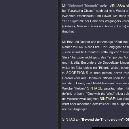
SINTAGE
Mit
"Unbound Triumph"
wollen
ei
bei “Paralyzing Chains” noch auf rohe Wucht un
zwischen Emotionalität und Power. Die Band wo
"The Sign"
mit der Härte des Vorgängers verein
(Guitars), Marcus (Bass) und Andre (Drums) an 
draufhat.
Mit Blitz und Donner und der Ansage
”Feel the
Namen zu 666 % alle Ehre! Der Song geht so de
– eine absolute Granaten-Eröffnung von
"Unb
Stars"
hat zwar nicht ganz das Tempo des Vorg
und mitreißt. Besonders die Doppeläxte klingen
weiter im Takt, geht’s mit
"Electric Walls"
, bevo
SCORPIONS
la
in ihren besten Zeiten rau
Hardrockern aus Hannover.
"Blood upon the S
vor dem Herrn, und Mad-Max-Fans werden da
SINTAGE
Welche “Helden”
geprägt haben, h
definitiv präsent.
"One with the Wind"
bildet sc
SINTAGE
die Weiterentwicklung von
: Der Sou
wirkt aber moderner, detailreicher und ausgefei
wie die Vorgänger.
SINTAGE
-
"Beyond the Thunderdome"
(O