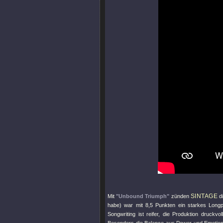
SINTAGE
Mit
"Unbound Triumph"
zünden
di
habe) war mit 8,5 Punkten ein starkes Longp
Songwriting ist reifer, die Produktion druck