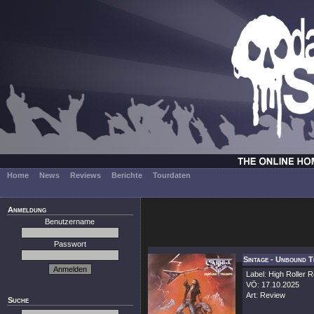
Home
News
Reviews
Berichte
Tourdaten
Anmeldung
Benutzername
Passwort
Sintage - Unbound T
Label: High Roller 
VÖ: 17.10.2025
Art: Review
Suche