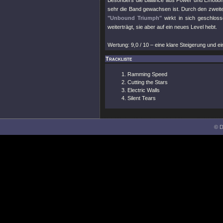
Besonders die Balance aus Power und Emotio
sehr die Band gewachsen ist. Durch den zweiten
"Unbound Triumph"
wirkt in sich geschloss
weiterträgt, sie aber auf ein neues Level hebt.
Wertung: 9,0 / 10 – eine klare Steigerung und e
Trackliste
Ramming Speed
Cutting the Stars
Electric Walls
Silent Tears
© D