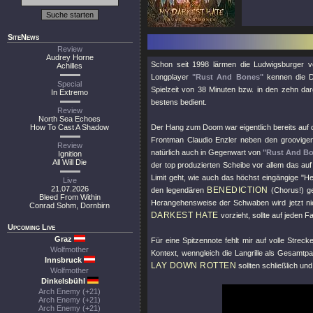
SiteNews
Review
Audrey Horne
Schon seit 1998 lärmen die Ludwigsburger 
Achilles
Longplayer
"Rust And Bones"
kennen die D
Special
Spielzeit von 38 Minuten bzw. in den zehn da
In Extremo
bestens bedient.
Review
North Sea Echoes
How To Cast A Shadow
Der Hang zum Doom war eigentlich bereits auf 
Frontman Claudio Enzler neben den groovigen
Review
natürlich auch in Gegenwart von
"Rust And B
Ignition
All Will Die
der top produzierten Scheibe vor allem das a
Limit geht, wie auch das höchst eingängige
"He
Live
21.07.2026
BENEDICTION
den legendären
(Chorus!) ge
Bleed From Within
Herangehensweise der Schwaben wird jetzt ni
Conrad Sohm, Dornbirn
DARKEST HATE
vorzieht, sollte auf jeden F
Upcoming Live
Graz
Für eine Spitzennote fehlt mir auf volle Stre
Wolfmother
Kontext, wenngleich die Langrille als Gesamtpak
Innsbruck
LAY DOWN ROTTEN
sollten schließlich und
Wolfmother
Dinkelsbühl
Arch Enemy (+21)
Arch Enemy (+21)
Arch Enemy (+21)