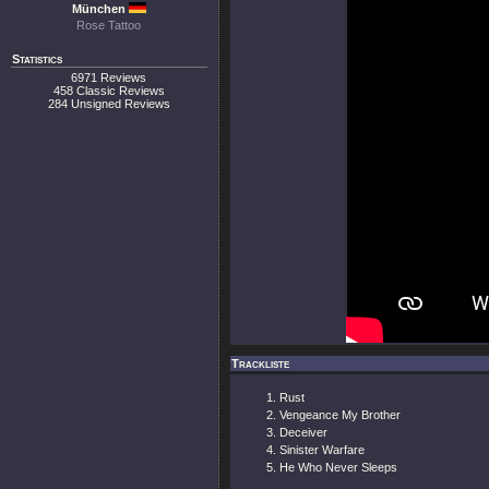
München
Rose Tattoo
Statistics
6971 Reviews
458 Classic Reviews
284 Unsigned Reviews
Trackliste
Rust
Vengeance My Brother
Deceiver
Sinister Warfare
He Who Never Sleeps