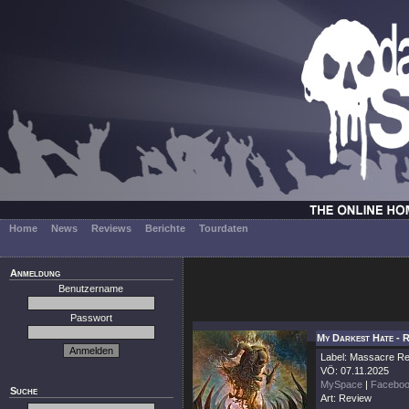
Home
News
Reviews
Berichte
Tourdaten
Anmeldung
Benutzername
Passwort
My Darkest Hate - 
Label: Massacre R
VÖ: 07.11.2025
MySpace
|
Facebo
Suche
Art: Review