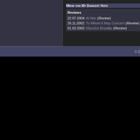
Mehr von My Darkest Hate
Reviews
22.07.2004:
At War
(
Review
)
26.11.2002:
To Whom It May Concern
(
Review
)
01.02.2002:
Massive Brutality
(
Review
)
© D