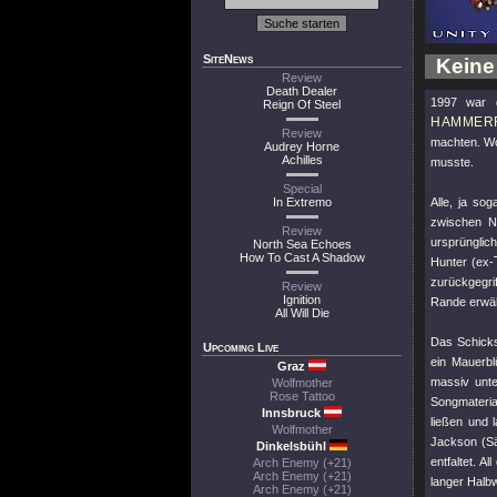
SiteNews
Keine
Review
Death Dealer
1997 war d
Reign Of Steel
HAMMER
Review
machten. Wo
Audrey Horne
Achilles
musste.
Special
In Extremo
Alle, ja so
zwischen N
Review
ursprünglic
North Sea Echoes
How To Cast A Shadow
Hunter (ex-
zurückgegri
Review
Ignition
Rande erwäh
All Will Die
Das Schicksa
Upcoming Live
ein Mauerb
Graz
massiv unt
Wolfmother
Rose Tattoo
Songmateria
Innsbruck
ließen und 
Wolfmother
Jackson (S
Dinkelsbühl
entfaltet. Al
Arch Enemy (+21)
Arch Enemy (+21)
langer Halbw
Arch Enemy (+21)