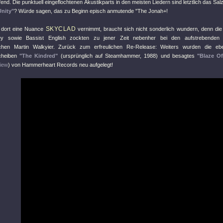
fend. Die punktuell eingeflochtenen Akustikparts in den meisten Liedern sind letztlich das Sa
Unity"
? Würde sagen, das zu Beginn episch anmutende "
The Jonah+!
SKYCLAD
 dort eine Nuance
vernimmt, braucht sich nicht sonderlich wundern, denn die
 sowie Bassist English zockten zu jener Zeit nebenher bei den aufstrebenden 
schen Martin Walkyier. Zurück zum erfreulichen Re-Release: Weiters wurden die ebe
cheiben
"The Kindred"
(ursprünglich auf Steamhammer, 1988) und besagtes
"Blaze Of
iew
) von Hammerheart Records neu aufgelegt!