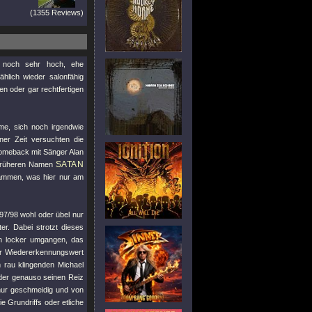
(1355 Reviews)
d noch sehr hoch, ehe
hlich wieder salonfähig
n oder gar rechtfertigen
eme, sich noch irgendwie
er Zeit versuchten die
omeback mit Sänger Alan
SATAN
n früheren Namen
sammen, was hier nur am
997/98 wohl oder übel nur
er. Dabei strotzt dieses
n locker umgangen, das
der Wiedererkennungswert
m rau klingenden Michael
 der genauso seinen Reiz
 nur geschmeidig und von
e Grundriffs oder etliche