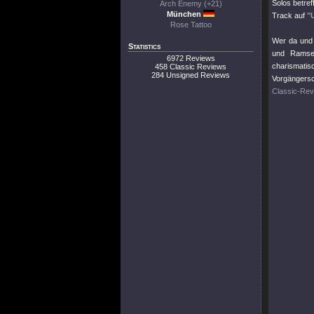
Solos betref
Arch Enemy (+21)
München
Track auf
"
Rose Tattoo
Wer da und
Statistics
und Ramsey
6972 Reviews
charismati
458 Classic Reviews
284 Unsigned Reviews
Vorgängers
Classic-Rev