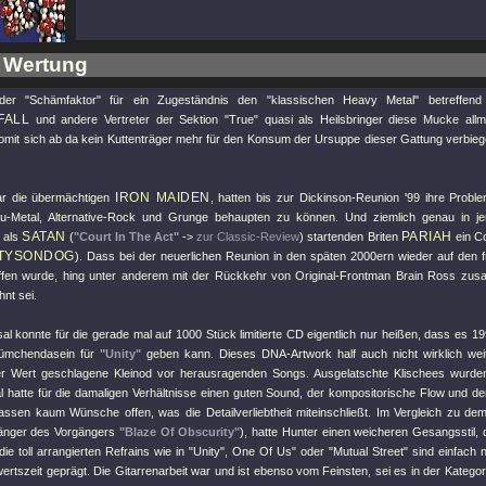
 Wertung
er "Schämfaktor" für ein Zugeständnis den "klassischen Heavy Metal" betreffen
FALL
und andere Vertreter der Sektion "True" quasi als Heilsbringer diese Mucke allmä
mit sich ab da kein Kuttenträger mehr für den Konsum der Ursuppe dieser Gattung verbiege
IRON MAIDEN
gar die übermächtigen
, hatten bis zur Dickinson-Reunion '99 ihre Probl
u-Metal, Alternative-Rock und Grunge behaupten zu können. Und ziemlich genau in jen
SATAN
PARIAH
h als
(
"Court In The Act"
->
zur Classic-Review
) startenden Briten
ein C
TYSONDOG
). Dass bei der neuerlichen Reunion in den späten 2000ern wieder auf de
ffen wurde, hing unter anderem mit der Rückkehr von Original-Frontman Brain Ross zu
nt sei.
l konnte für die gerade mal auf 1000 Stück limitierte CD eigentlich nur heißen, dass es 1
lümchendasein für
"Unity"
geben kann. Dieses DNA-Artwork half auch nicht wirklich weit
er Wert geschlagene Kleinod vor herausragenden Songs. Ausgelatschte Klischees wurde
l hatte für die damaligen Verhältnisse einen guten Sound, der kompositorische Flow und 
lassen kaum Wünsche offen, was die Detailverliebtheit miteinschließt. Im Vergleich zu de
änger des Vorgängers
"Blaze Of Obscurity"
), hatte Hunter einen weicheren Gesangsstil,
l die toll arrangierten Refrains wie in
"Unity"
, One Of Us
" oder "
Mutual Street
" sind einfach
ertszeit geprägt. Die Gitarrenarbeit war und ist ebenso vom Feinsten, sei es in der Kategori