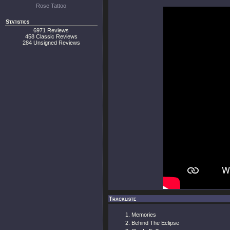
Rose Tattoo
Statistics
6971 Reviews
458 Classic Reviews
284 Unsigned Reviews
Trackliste
Memories
Behind The Eclipse