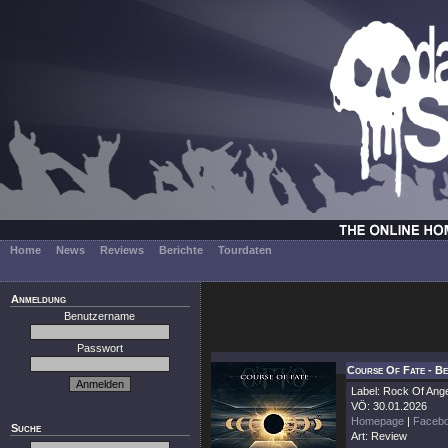
Home
News
Reviews
Berichte
Tourdaten
Anmeldung
Benutzername
Passwort
Course Of Fate - Be
Label: Rock Of Ang
VÖ: 30.01.2026
Homepage
|
Faceb
Suche
Art: Review