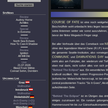
SiteNews
Review
Audrey Horne
COURSE OF FATE
ist eine noch weitgeh
Achilles
Beschnüffeln wohl unbedacht links liegen lass
Special
seine Antennen weiter wie sonst auszufahren, 
In Extremo
bevor der flinke Wegwisch-Finger siegt.
Review
North Sea Echoes
N
How To Cast A Shadow
Bei aller Vorfreude über das Comeback von
ohne den legendären Warrel Dane (R.I.P.) komm
Review
die genannte Seattle-Institution, also vorwieg
Ignition
All Will Die
COMMUNIC
DAMNATIONS DAY
und
las
steht also am Fahrplan, der wiederum viel Ti
Live
21.07.2026
eben mal darin, nicht sofort alles von sich
Bleed From Within
"Behind The Eclipse"
aus. Ein wesentliches Me
Conrad Sohm, Dornbirn
kraftvoll oszilliert. Wer seinen Progressive-
Upcoming Live
ästhetischer Melancholie bevorzugt, ist bei ein
Graz
zentral positionierten Tracks
"So It Goes"
, Alco
Wolfmother
aufwühlenden Seite.
Innsbruck
Wolfmother
"Behind The Eclipse"
ist im Übrigen das dri
Dinkelsbühl
einiges zuzutrauen ist. Ein rundum gelunge
Arch Enemy (+21)
Arch Enemy (+21)
Hammersound hin bis zur Gänsehautkompetenz. 
München