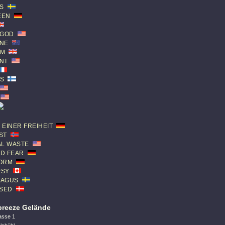
S
EEN
 GOD
NE
RM
NT
S
EINER FREIHEIT
ST
AL WASTE
D FEAR
ORM
PSY
MAGUS
OSED
reeze Gelände
asse 1