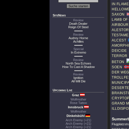
IN FLAME
HELLOW
SAXON
SiteNews
LAMB OF
Review
Death Dealer
AIRBOUR
Reign Of Steel
ALESTO
Review
TESTAME
Audrey Horne
ALCEST
Achilles
AMORPHI
Special
DEICIDE
In Extremo
TERROR
Review
BETON
North Sea Echoes
How To Cast A Shadow
SOEN
DER WEG 
Review
TROLLFE
Ignition
All Will Die
MUNICIP
DESERTE
Upcoming Live
BRAINST
Graz
CRYPTO
Wolfmother
Rose Tattoo
GRAND 
Innsbruck
ILLDISP
Wolfmother
Dinkelsbühl
Summerb
Arch Enemy (+21)
Arch Enemy (+21)
Flugplatzstr
Arch Enemy (+21)