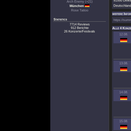
91550 Dinke
Arch Enemy (+21)
Deutschlan
München
Rose Tattoo
weitere Info
Statistics
https://sum
7714 Reviews
912 Berichte
Alle 4 Konze
26 Konzerte/Festivals
12.08.
13.08.
14.08.
15.08.