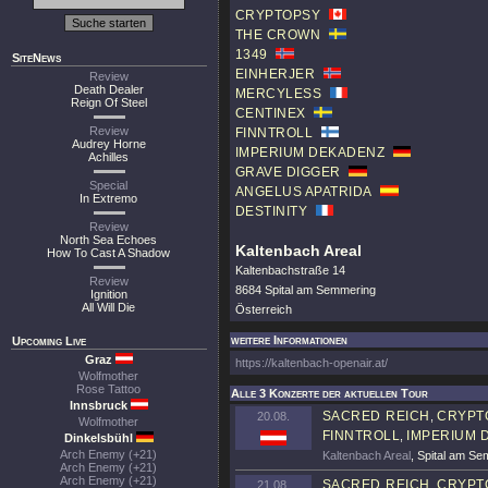
CRYPTOPSY
THE CROWN
1349
SiteNews
EINHERJER
Review
Death Dealer
MERCYLESS
Reign Of Steel
CENTINEX
Review
FINNTROLL
Audrey Horne
IMPERIUM DEKADENZ
Achilles
GRAVE DIGGER
Special
ANGELUS APATRIDA
In Extremo
DESTINITY
Review
North Sea Echoes
Kaltenbach Areal
How To Cast A Shadow
Kaltenbachstraße 14
Review
8684 Spital am Semmering
Ignition
All Will Die
Österreich
weitere Informationen
Upcoming Live
Graz
https://kaltenbach-openair.at/
Wolfmother
Rose Tattoo
Alle 3 Konzerte der aktuellen Tour
Innsbruck
SACRED REICH
CRYPT
20.08.
,
Wolfmother
FINNTROLL
IMPERIUM 
,
Dinkelsbühl
Arch Enemy (+21)
Kaltenbach Areal
, Spital am S
Arch Enemy (+21)
Arch Enemy (+21)
SACRED REICH
CRYPT
21.08.
,