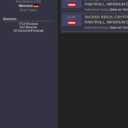
Arch Enemy (+21)
FINNTROLL
IMPERIUM 
,
München
Kaltenbach Areal
, Spital am S
Rose Tattoo
SACRED REICH
CRYPT
22.08.
,
Statistics
FINNTROLL
IMPERIUM 
,
7714 Reviews
912 Berichte
Kaltenbach Areal
, Spital am S
26 Konzerte/Festivals