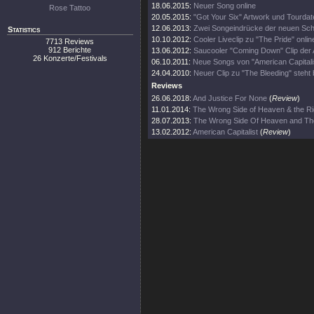
18.06.2015:
Neuer Song online
Rose Tattoo
20.05.2015:
"Got Your Six" Artwork und Tourdat
12.06.2013:
Zwei Songeindrücke der neuen Sch
Statistics
10.10.2012:
Cooler Liveclip zu "The Pride" onlin
7713 Reviews
912 Berichte
13.06.2012:
Saucooler "Coming Down" Clip der 
26 Konzerte/Festivals
06.10.2011:
Neue Songs von "American Capitali
24.04.2010:
Neuer Clip zu "The Bleeding" steht b
Reviews
26.06.2018:
And Justice For None
(
Review
)
11.01.2014:
The Wrong Side of Heaven & the Rig
28.07.2013:
The Wrong Side Of Heaven and The
13.02.2012:
American Capitalist
(
Review
)