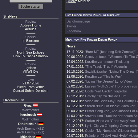
Quelle
: Metal.de
Five Finger Death Punch im Internet
SiteNews
Bandhomepage
Review
Audrey Horne
Twitter
Achilles
Facebook
Special
Mehr von Five Finger Death Punch
In Extremo
News
Review
17.11.2023:
"Burn MF (featuring Rob Zombie)"
North Sea Echoes
How To Cast A Shadow
20.06.2022:
Grooven fettes "Welcome To The C
12.04.2022:
Kurzfilm zum neuen Titelsong
Review
07.01.2022:
"The Tragic Truth" Videoclip
Ignition
All Will Die
16.10.2020:
Sozialkritischer "Living The Dream"
12.08.2020:
Kurzfilm zu "This Is War"
Live
07.02.2020:
"Living The Dream" Lyric-Video
21.07.2026
02.02.2020:
Lassen "Full Circle" Hörprobe raus
Bleed From Within
Conrad Sohm, Dornbirn
03.01.2020:
Coole "Full Circle" Hörprobe
17.12.2019:
Catchy Clip zu "Inside Out"
Upcoming Live
13.04.2019:
Video mit Brian May und Country-
Graz
14.12.2018:
Stellen "Blue On Black" Video vor
Wolfmother
09.04.2018:
Erster Song von „And Justice For 
Innsbruck
14.03.2018:
Artwork und Tracklist der neuen Sc
Wolfmother
22.12.2017:
Stellen Video zu "Gone Away" vor
Dinkelsbühl
04.12.2017:
Lyric-Clip zu Offspring-Cover onlin
Arch Enemy (+21)
29.02.2016:
Cooler "My Nemesis" Clip der Amis
Arch Enemy (+21)
02.07.2015:
Prämieren "Jekyll And Hyde" Videoc
München