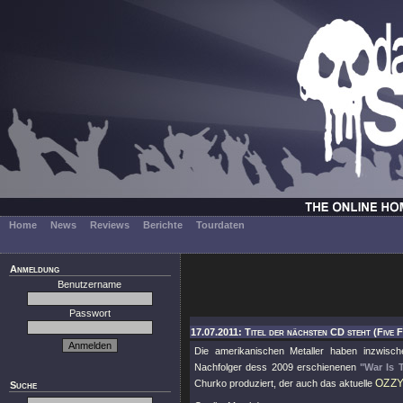
Home
News
Reviews
Berichte
Tourdaten
Anmeldung
Benutzername
Passwort
17.07.2011: Titel der nächsten CD steht (Five 
Die amerikanischen Metaller haben inzwisc
Nachfolger dess 2009 erschienenen
"War Is 
OZZ
Churko produziert, der auch das aktuelle
Suche