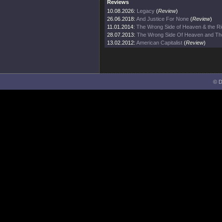
Reviews
10.08.2026:
Legacy
(
Review
)
26.06.2018:
And Justice For None
(
Review
)
11.01.2014:
The Wrong Side of Heaven & the Rig
28.07.2013:
The Wrong Side Of Heaven and The
13.02.2012:
American Capitalist
(
Review
)
© D