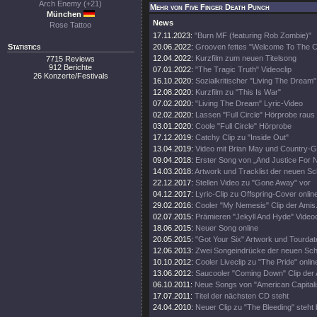
Arch Enemy (+21)
Mehr von Five Finger Death Punch
München
News
Rose Tattoo
17.11.2023:
"Burn MF (featuring Rob Zombie)"
Statistics
20.06.2022:
Grooven fettes "Welcome To The C
12.04.2022:
Kurzfilm zum neuen Titelsong
7715 Reviews
912 Berichte
07.01.2022:
"The Tragic Truth" Videoclip
26 Konzerte/Festivals
16.10.2020:
Sozialkritischer "Living The Dream"
12.08.2020:
Kurzfilm zu "This Is War"
07.02.2020:
"Living The Dream" Lyric-Video
02.02.2020:
Lassen "Full Circle" Hörprobe raus
03.01.2020:
Coole "Full Circle" Hörprobe
17.12.2019:
Catchy Clip zu "Inside Out"
13.04.2019:
Video mit Brian May und Country-
09.04.2018:
Erster Song von „And Justice For 
14.03.2018:
Artwork und Tracklist der neuen Sc
22.12.2017:
Stellen Video zu "Gone Away" vor
04.12.2017:
Lyric-Clip zu Offspring-Cover onlin
29.02.2016:
Cooler "My Nemesis" Clip der Amis
02.07.2015:
Prämieren "Jekyll And Hyde" Videoc
18.06.2015:
Neuer Song online
20.05.2015:
"Got Your Six" Artwork und Tourdat
12.06.2013:
Zwei Songeindrücke der neuen Sch
10.10.2012:
Cooler Liveclip zu "The Pride" onlin
13.06.2012:
Saucooler "Coming Down" Clip der 
06.10.2011:
Neue Songs von "American Capitali
17.07.2011:
Titel der nächsten CD steht
24.04.2010:
Neuer Clip zu "The Bleeding" steht b