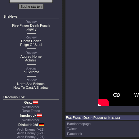
SiteNews
Review
Five Finger Death Punch
Legacy
Review
Death Dealer
Reign Of Steel
Review
Audrey Horne
Achilles
Special
In Extremo
Review
North Sea Echoes
How To Cast A Shadow
Upcoming Live
Graz
Wolfmother
Rose Tattoo
Innsbruck
Five Finger Death Punch im Internet
Wolfmother
Bandhomepage
Dinkelsbühl
Twitter
Arch Enemy (+21)
Arch Enemy (+21)
Facebook
Arch Enemy (+21)