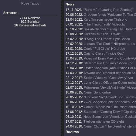
Rose Tattoo
News
17.11.2023:
"Burn MF (featuring Rob Zombie)"
Statistics
20.06.2022:
Grooven fettes "Welcome To The C
7714 Reviews
12.04.2022:
Kurzfilm zum neuen Titelsong
912 Berichte
07.01.2022:
"The Tragic Truth" Videoclip
26 Konzerte/Festivals
16.10.2020:
Sozialkritischer "Living The Dream"
12.08.2020:
Kurzfilm zu "This Is War"
07.02.2020:
"Living The Dream" Lyric-Video
02.02.2020:
Lassen "Full Circle" Hörprobe raus
03.01.2020:
Coole "Full Circle" Hörprobe
17.12.2019:
Catchy Clip zu "Inside Out"
13.04.2019:
Video mit Brian May und Country-
14.12.2018:
Stellen "Blue On Black" Video vor
09.04.2018:
Erster Song von „And Justice For 
14.03.2018:
Artwork und Tracklist der neuen Sc
22.12.2017:
Stellen Video zu "Gone Away" vor
04.12.2017:
Lyric-Clip zu Offspring-Cover onlin
02.07.2015:
Prämieren "Jekyll And Hyde" Videoc
18.06.2015:
Neuer Song online
20.05.2015:
"Got Your Six" Artwork und Tourdat
12.06.2013:
Zwei Songeindrücke der neuen Sch
10.10.2012:
Cooler Liveclip zu "The Pride" onlin
13.06.2012:
Saucooler "Coming Down" Clip der 
06.10.2011:
Neue Songs von "American Capitali
17.07.2011:
Titel der nächsten CD steht
24.04.2010:
Neuer Clip zu "The Bleeding" steht b
Reviews