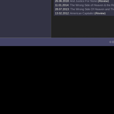
26.06.2018:
And Justice For None
(
Review
)
11.01.2014:
The Wrong Side of Heaven & the Rig
28.07.2013:
The Wrong Side Of Heaven and The
13.02.2012:
American Capitalist
(
Review
)
© D