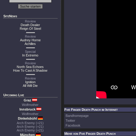
SiteNews
Review
Death Dealer
Reign Of Steel
Review
Audrey Horne
Achilles
Special
In Extremo
Review
North Sea Echoes
How To Cast A Shadow
Review
Ignition
All Will Die
Upcoming Live
Graz
Wolfmother
Innsbruck
Five Finger Death Punch im Internet
Wolfmother
Bandhomepage
Dinkelsbühl
Twitter
Arch Enemy (+21)
Facebook
Arch Enemy (+21)
Arch Enemy (+21)
Mehr von Five Finger Death Punch
München