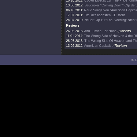
10.10.2012:
Cooler Liveclip zu "The Pride" onlin
13.06.2012:
Saucooler "Coming Down" Clip der 
06.10.2011:
Neue Songs von "American Capitali
17.07.2011:
Titel der nächsten CD steht
24.04.2010:
Neuer Clip zu "The Bleeding" steht b
Reviews
26.06.2018:
And Justice For None
(
Review
)
11.01.2014:
The Wrong Side of Heaven & the Rig
28.07.2013:
The Wrong Side Of Heaven and The
13.02.2012:
American Capitalist
(
Review
)
© D