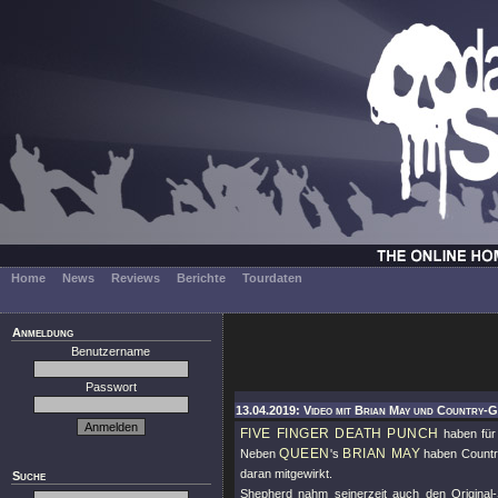
Home
News
Reviews
Berichte
Tourdaten
Anmeldung
Benutzername
Passwort
13.04.2019: Video mit Brian May und Country-
FIVE FINGER DEATH PUNCH
haben für 
QUEEN
BRIAN MAY
Neben
's
haben Countr
daran mitgewirkt.
Suche
Shepherd nahm seinerzeit auch den Original