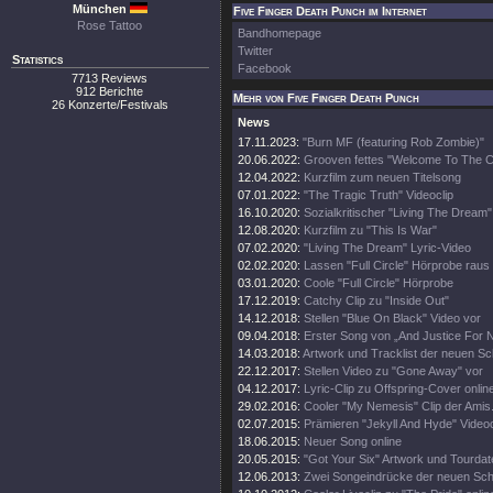
München
Five Finger Death Punch im Internet
Rose Tattoo
Bandhomepage
Twitter
Statistics
Facebook
7713 Reviews
912 Berichte
Mehr von Five Finger Death Punch
26 Konzerte/Festivals
News
17.11.2023:
"Burn MF (featuring Rob Zombie)"
20.06.2022:
Grooven fettes "Welcome To The C
12.04.2022:
Kurzfilm zum neuen Titelsong
07.01.2022:
"The Tragic Truth" Videoclip
16.10.2020:
Sozialkritischer "Living The Dream"
12.08.2020:
Kurzfilm zu "This Is War"
07.02.2020:
"Living The Dream" Lyric-Video
02.02.2020:
Lassen "Full Circle" Hörprobe raus
03.01.2020:
Coole "Full Circle" Hörprobe
17.12.2019:
Catchy Clip zu "Inside Out"
14.12.2018:
Stellen "Blue On Black" Video vor
09.04.2018:
Erster Song von „And Justice For 
14.03.2018:
Artwork und Tracklist der neuen Sc
22.12.2017:
Stellen Video zu "Gone Away" vor
04.12.2017:
Lyric-Clip zu Offspring-Cover onlin
29.02.2016:
Cooler "My Nemesis" Clip der Amis
02.07.2015:
Prämieren "Jekyll And Hyde" Videoc
18.06.2015:
Neuer Song online
20.05.2015:
"Got Your Six" Artwork und Tourdat
12.06.2013:
Zwei Songeindrücke der neuen Sch