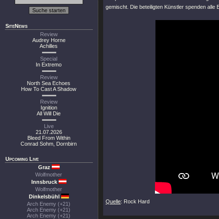
gemischt. Die beteiligten Künstler spenden all
SiteNews
Review
Audrey Horne
Achilles
Special
In Extremo
Review
North Sea Echoes
How To Cast A Shadow
Review
Ignition
All Will Die
Live
21.07.2026
Bleed From Within
Conrad Sohm, Dornbirn
Upcoming Live
Graz
Wolfmother
Innsbruck
Wolfmother
Dinkelsbühl
Quelle
: Rock Hard
Arch Enemy (+21)
Arch Enemy (+21)
Arch Enemy (+21)