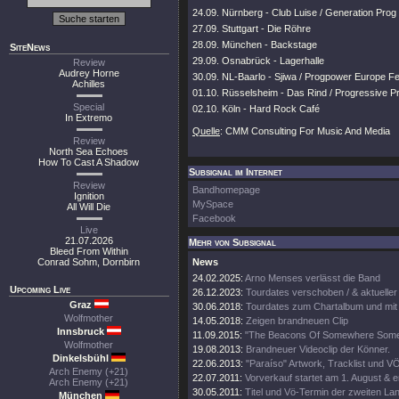
24.09. Nürnberg - Club Luise / Generation Prog 
27.09. Stuttgart - Die Röhre
28.09. München - Backstage
SiteNews
29.09. Osnabrück - Lagerhalle
Review
Audrey Horne
30.09. NL-Baarlo - Sjiwa / Progpower Europe Fe
Achilles
01.10. Rüsselsheim - Das Rind / Progressive P
Special
02.10. Köln - Hard Rock Café
In Extremo
Quelle
: CMM Consulting For Music And Media
Review
North Sea Echoes
How To Cast A Shadow
Subsignal im Internet
Review
Bandhomepage
Ignition
MySpace
All Will Die
Facebook
Live
21.07.2026
Mehr von Subsignal
Bleed From Within
Conrad Sohm, Dornbirn
News
24.02.2025:
Arno Menses verlässt die Band
Upcoming Live
26.12.2023:
Tourdates verschoben / & aktueller 
Graz
30.06.2018:
Tourdates zum Chartalbum und mit 
Wolfmother
14.05.2018:
Zeigen brandneuen Clip
Innsbruck
11.09.2015:
"The Beacons Of Somewhere Somet
Wolfmother
19.08.2013:
Brandneuer Videoclip der Könner.
Dinkelsbühl
22.06.2013:
"Paraíso" Artwork, Tracklist und VÖ
Arch Enemy (+21)
22.07.2011:
Vorverkauf startet am 1. August & 
Arch Enemy (+21)
30.05.2011:
Titel und Vö-Termin der zweiten Lang
München