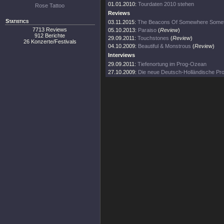
01.01.2010:
Tourdaten 2010 stehen
Rose Tattoo
Reviews
Statistics
03.11.2015:
The Beacons Of Somewhere Some
7713 Reviews
05.10.2013:
Paraiso
(
Review
)
912 Berichte
29.09.2011:
Touchstones
(
Review
)
26 Konzerte/Festivals
04.10.2009:
Beautiful & Monstrous
(
Review
)
Interviews
29.09.2011:
Tiefenortung im Prog-Ozean
27.10.2009:
Die neue Deutsch-Holländische Pr