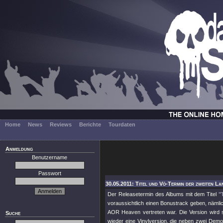
Home
News
Reviews
Berichte
Tourdaten
Anmeldung
Benutzername
Passwort
30.05.2011: Titel und Vö-Termin der zweiten La
Der Releasetermin des Albums mit dem Titel
"
voraussichtlich einen Bonustrack geben, nämli
AOR Heaven vertreten war. Die Version wird s
Suche
wieder eine Vinylversion, die neben zwei Demo