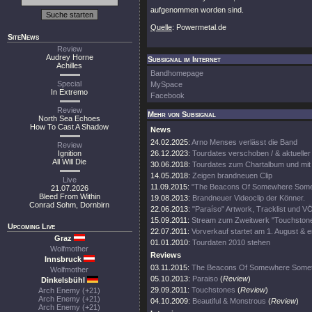
aufgenommen worden sind.
Quelle
: Powermetal.de
SiteNews
Review
Audrey Horne
Subsignal im Internet
Achilles
Bandhomepage
Special
MySpace
In Extremo
Facebook
Review
Mehr von Subsignal
North Sea Echoes
How To Cast A Shadow
News
24.02.2025:
Arno Menses verlässt die Band
Review
Ignition
26.12.2023:
Tourdates verschoben / & aktueller 
All Will Die
30.06.2018:
Tourdates zum Chartalbum und mit 
14.05.2018:
Zeigen brandneuen Clip
Live
11.09.2015:
"The Beacons Of Somewhere Somet
21.07.2026
Bleed From Within
19.08.2013:
Brandneuer Videoclip der Könner.
Conrad Sohm, Dornbirn
22.06.2013:
"Paraíso" Artwork, Tracklist und VÖ
15.09.2011:
Stream zum Zweitwerk "Touchstone
Upcoming Live
22.07.2011:
Vorverkauf startet am 1. August & 
Graz
01.01.2010:
Tourdaten 2010 stehen
Wolfmother
Reviews
Innsbruck
03.11.2015:
The Beacons Of Somewhere Some
Wolfmother
05.10.2013:
Paraiso
(
Review
)
Dinkelsbühl
29.09.2011:
Touchstones
(
Review
)
Arch Enemy (+21)
Arch Enemy (+21)
04.10.2009:
Beautiful & Monstrous
(
Review
)
Arch Enemy (+21)