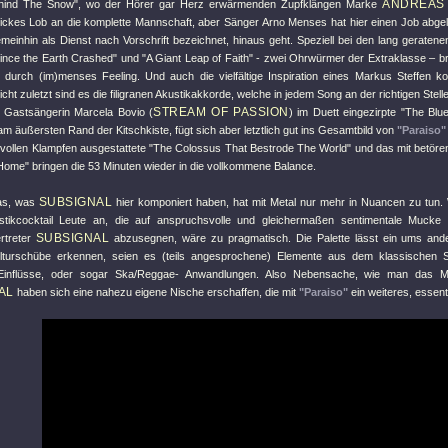
ANDREAS
ehind The Snow"
, wo der Hörer gar Herz erwärmenden Zupfklängen Marke
ickes Lob an die komplette Mannschaft, aber Sänger Arno Menses hat hier einen Job abgelie
einhin als Dienst nach Vorschrift bezeichnet, hinaus geht. Speziell bei den lang gerate
nce the Earth Crashed"
und
"A Giant Leap of Faith"
- zwei Ohrwürmer der Extraklasse – bril
s durch (im)menses Feeling. Und auch die vielfältige Inspiration eines Markus Steffen
icht zuletzt sind es die filigranen Akustikakkorde, welche in jedem Song an der richtigen Stelle
STREAM OF PASSION
 Gastsängerin Marcela Bovio (
) im Duett eingezirpte
"The Blue
 äußersten Rand der Kitschkiste, fügt sich aber letztlich gut ins Gesamtbild von
"Paraiso"
kvollen Klampfen ausgestattete
"The Colossus That Bestrode The World"
und das mit betöre
Home"
bringen die 53 Minuten wieder in die vollkommene Balance.
SUBSIGNAL
das, was
hier komponiert haben, hat mit Metal nur mehr in Nuancen zu tun. 
tikcocktail Leute an, die auf anspruchsvolle und gleichermaßen sentimentale Mucke 
SUBSIGNAL
rtreter
abzusegnen, wäre zu pragmatisch. Die Palette lässt ein ums and
lturschübe erkennen, seien es (teils angesprochene) Elemente aus dem klassischen Sek
inflüsse, oder sogar Ska/Reggae- Anwandlungen. Also Nebensache, wie man das Metier
AL
haben sich eine nahezu eigene Nische erschaffen, die mit
"Paraiso"
ein weiteres, essenti