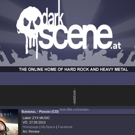
Kein Bild vorhanden.
Subsignal - Paraiso (CD)
Label: ZYX MUSIC
VÖ: 27.09.2013
Homepage
|
MySpace
|
Facebook
Art: Review