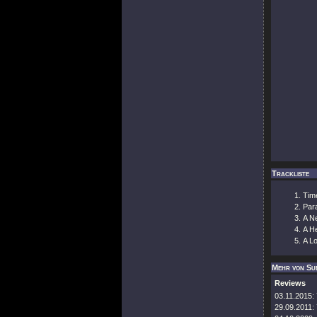
Trackliste
Tim
Par
A N
A H
A L
Mehr von Su
Reviews
03.11.2015:
29.09.2011: