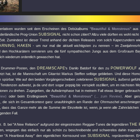
erlativen wurden seit dem Erscheinen des Debütalbums
"Beautiful & Monstrous"
aus 
SUBSIGNAL
derländische Prog-Union
nicht schon zitiert? Allzu viele dürften es wohl nicht 
eit. Zumindest ist dieser Trend anhand der dichten Releases von solch Kaperzundern w
ARNING
HAKEN
,
- um nur mal die aktuell wichtigsten zu nennen – im Zweijahresr
l den Hochkarätern servieren uns die fünf sympathischen Jungs aus dem Großraum Bayer
sich wiederum ordentlich gewaschen hat.
DREAMSCAPE
POWERWOLF
n Drummer-Posten, den
's Danilo Batdorf für den zu
a
zt hat, ist die Mannschaft um Gitarrist Markus Steffen selbige geblieben. Und diese Homoge
SUBSIGNAL
re spürbar. Wie auf den beiden Vorgängerscheiben zelebrieren
äußerst gefühl
Tendenzen aufweist, ja da und dort sogar poppig bis verspielt oszilliert, um im nächsten 
ionen zu drehen. Zugegeben, die Aufwärmphase hat in meinem Fall etwas länger gebraucht
iew)
oder beim Erstlingswerk
"Beautiful & Monstrous"
(... zum Review)
. Aber ger
, die sich im Gesamtkontext ganz unaufdringlich am Rande der Ohrmuschel anschmiegen,
 dass das Ganze mehr als die Summe der Einzelteile ist, wenn, ja wenn alle Zahnrädchen 
egenden Fall.
THE 
z. B. bei
"A New Reliance"
aufgrund der eingestreuten Reggae-Tunes die legendären
ben, wogegen das einfach nur als schön zu beschreibende und schwerelos dahin tragende 
SUBSIGNAL
der
"A Heartbeat Away"
den eigentlichen Kernsound von
repräsentieren. 