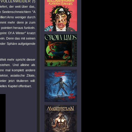
 VOLLENWEIDER
(!)
fert, der weit über das,
nen Seelenschmeichlern
"A
liert Arno weniger durch
 kommt mehr denn je zum
 pointiert heraus funkeln.
print Of A Winter"
kratzt
ein. Denn das mit seinen
nder Sphäre aufgeigende
Weit mehr spricht dieser
stehen. Und alleine als
ere mal komplett andere
tor, asiatische Zitate,
 jetzt titulieren will:
elles Kapitel offenbart.