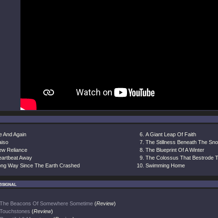
e And Again
A Giant Leap Of Faith
aiso
The Stillness Beneath The Sn
ew Reliance
The Blueprint Of A Winter
eartbeat Away
The Colossus That Bestrode 
ong Way Since The Earth Crashed
Swimming Home
bsignal
The Beacons Of Somewhere Sometime
(
Review
)
Touchstones
(
Review
)