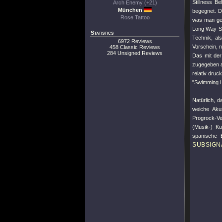
Stillness B
Arch Enemy (+21)
München
begegnet. D
Rose Tattoo
was man gem
Long Way Si
Statistics
Technik, al
6972 Reviews
Vorschein, n
458 Classic Reviews
284 Unsigned Reviews
Das mit der
zugegeben am
relativ druc
"Swimming 
Natürlich, 
weiche Akus
Progrock-Ve
(Musik-) Ku
spanische E
SUBSIGN