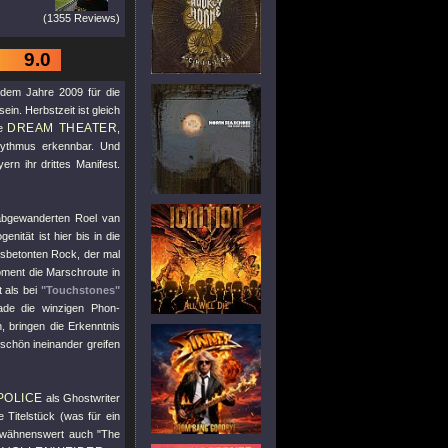
(1355 Reviews)
9.0
dem Jahre 2009 für die
sein. Herbstzeit ist gleich
DREAM THEATER
ie
,
hythmus erkennbar. Und
n ihr drittes Manifest.
bgewanderten Roel van
nität ist hier bis in die
sbetonten Rock, der mal
Moment die Marschroute in
 als bei
"Touchstones"
ade die winzigen Phon-
 bringen die Erkenntnis
schön ineinander greifen
POLICE
als Ghostwriter
Titelstück (was für ein
Erwähnenswert auch
"The