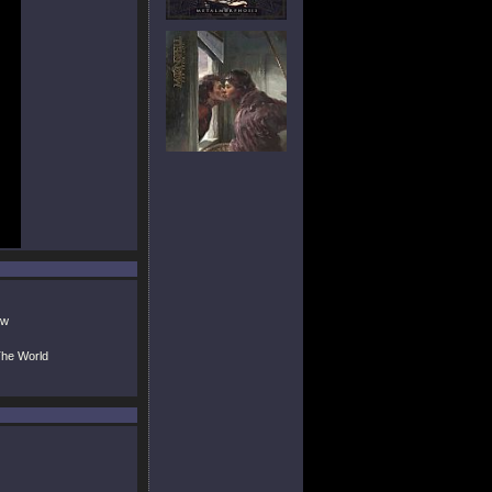
ow
The World