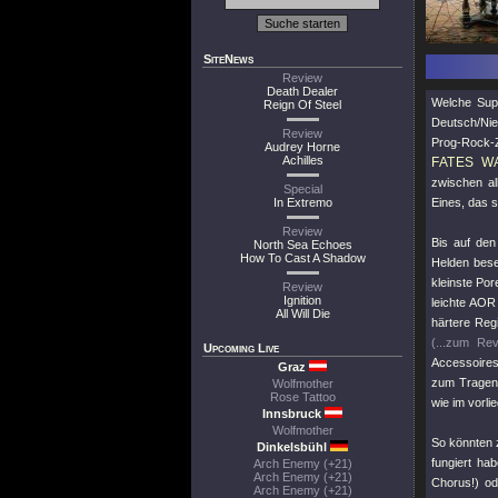
SiteNews
Review
Death Dealer
Welche Sup
Reign Of Steel
Deutsch/Nie
Review
Prog-Rock-Z
Audrey Horne
Achilles
FATES W
zwischen al
Special
In Extremo
Eines, das 
Review
Bis auf de
North Sea Echoes
How To Cast A Shadow
Helden beset
kleinste Po
Review
Ignition
leichte AOR 
All Will Die
härtere Reg
(...zum Rev
Upcoming Live
Accessoires
Graz
zum Tragen,
Wolfmother
Rose Tattoo
wie im vorli
Innsbruck
Wolfmother
So könnten 
Dinkelsbühl
fungiert ha
Arch Enemy (+21)
Arch Enemy (+21)
Chorus!) o
Arch Enemy (+21)