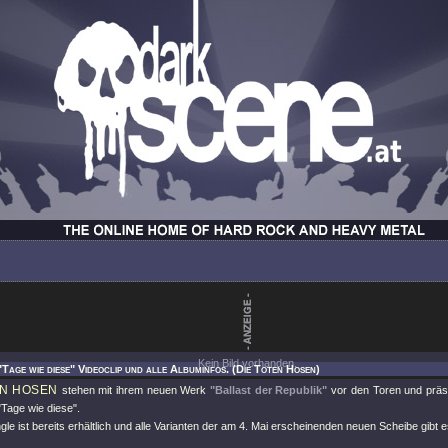
Kein Bild vorhanden.
"Tage wie diese" Videoclip und alle Albuminfos. (Die Toten Hosen)
EN HOSEN
stehen mit ihrem neuen Werk
"Ballast der Republik"
vor den Toren und präse
"Tage wie diese"
.
gle ist bereits erhältlich und alle Varianten der am 4. Mai erscheinenden neuen Scheibe gibt e