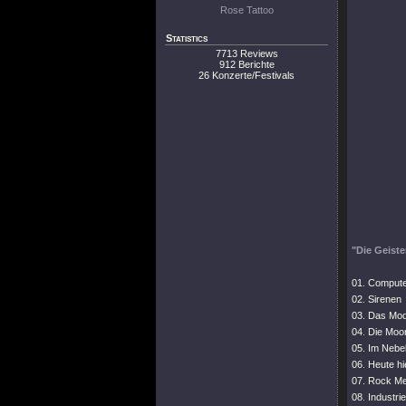
Rose Tattoo
Statistics
7713 Reviews
912 Berichte
26 Konzerte/Festivals
"Die Geister
01. Compute
02. Sirenen
03. Das Mod
04. Die Moo
05. Im Nebe
06. Heute hi
07. Rock M
08. Industr