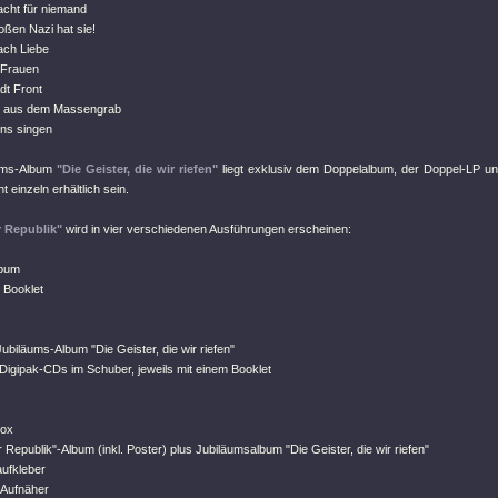
acht für niemand
oßen Nazi hat sie!
ach Liebe
 Frauen
dt Front
n aus dem Massengrab
uns singen
ums-Album
"Die Geister, die wir riefen"
liegt exklusiv dem Doppelalbum, der Doppel-LP un
t einzeln erhältlich sein.
r Republik"
wird in vier verschiedenen Ausführungen erscheinen:
lbum
t Booklet
ubiläums-Album "Die Geister, die wir riefen"
 Digipak-CDs im Schuber, jeweils mit einem Booklet
Box
er Republik"-Album (inkl. Poster) plus Jubiläumsalbum "Die Geister, die wir riefen"
aufkleber
-Aufnäher