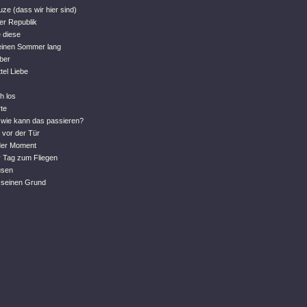
uze (dass wir hier sind)
der Republik
 diese
 einen Sommer lang
eber
tel Liebe
h los
te
 wie kann das passieren?
 vor der Tür
 der Moment
r Tag zum Fliegen
usen
t seinen Grund