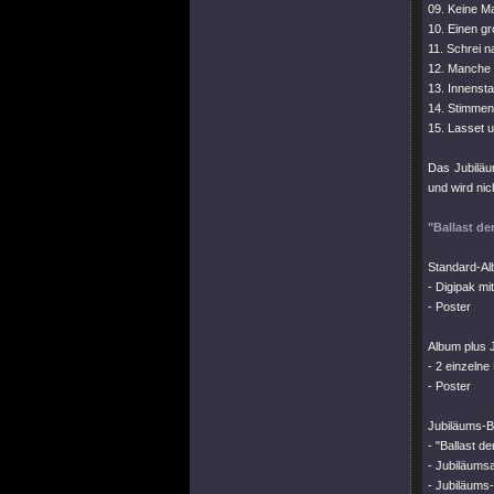
09. Keine M
10. Einen gr
11. Schrei n
12. Manche
13. Innensta
14. Stimme
15. Lasset 
Das Jubilä
und wird nich
"Ballast de
Standard-A
- Digipak mi
- Poster
Album plus J
- 2 einzelne
- Poster
Jubiläums-
- "Ballast d
- Jubiläums
- Jubiläums