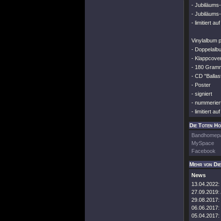
- Jubiläums
- Jubiläums-
- limitiert a
Vinylalbum p
- Doppelalb
- Klappcove
- 180 Gram
- CD "Ballast
- Poster
- signiert
- nummerier
- limitiert a
Die Toten Ho
Bandhomep
MySpace
Facebook
Mehr von Di
News
13.04.2022:
27.09.2019:
29.08.2017:
06.06.2017:
05.04.2017: