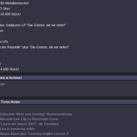
-3D-Metallanstecker
T-Shirt
uf 10.000 Stück!
lus Jubiläums-LP "Die Geister, die wir riefen"
um
r
m LPs
 der Republik" plus "Die Geister, die wir riefen"
t
uf 4.000 Stück!
sen im Internet
age
e Toten Hosen
Gekonnte "Wort zum Sonntag" Neuinszenierung
Akkustik-Live Clip zu Rammstein Cover
"Laune der Natour 2017": die Tourdates
Live in Innsbruck+Wien.
Neues Album plus "Learning English Lesson 2"