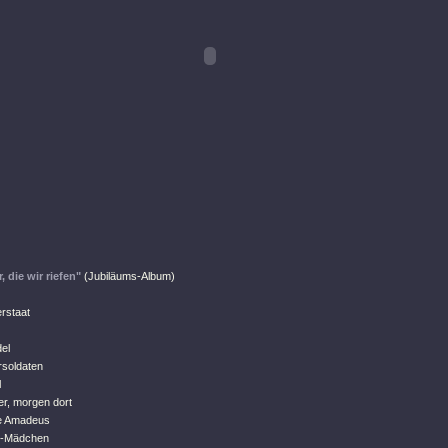
, die wir riefen"
(Jubiläums-Album)
rstaat
el
rsoldaten
l
er, morgen dort
e Amadeus
ie-Mädchen