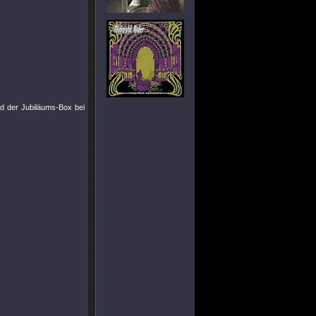
d der Jubiläums-Box bei