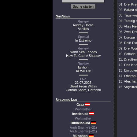
01. Drei Kre
02. Ballast 
03. Tage wie
SiteNews
04. Traurig
Review
Audrey Horne
05. Altes Fi
Achilles
06. Zwei Drit
Special
07. Europa
In Extremo
08. Reiß Dic
Review
09. Drei Wor
North Sea Echoes
10. Schade,
How To Cast A Shadow
11. Draußen
Review
12. Das ist
Ignition
13. Ein gute
All Will Die
14. Oberha
Live
15. Alles ha
21.07.2026
Bleed From Within
16. Vogelfrei
Conrad Sohm, Dornbirn
Upcoming Live
Graz
Wolfmother
Innsbruck
Wolfmother
Dinkelsbühl
Arch Enemy (+21)
Arch Enemy (+21)
München